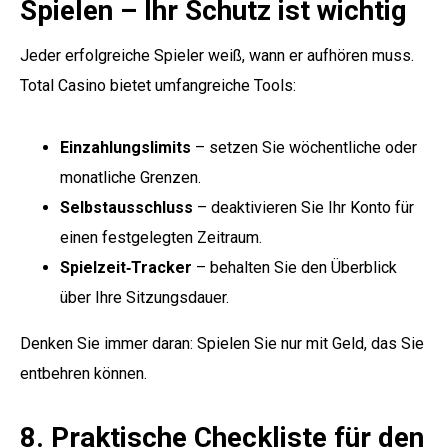
Spielen – Ihr Schutz ist wichtig
Jeder erfolgreiche Spieler weiß, wann er aufhören muss.
Total Casino bietet umfangreiche Tools:
Einzahlungslimits
– setzen Sie wöchentliche oder
monatliche Grenzen.
Selbstausschluss
– deaktivieren Sie Ihr Konto für
einen festgelegten Zeitraum.
Spielzeit‑Tracker
– behalten Sie den Überblick
über Ihre Sitzungsdauer.
Denken Sie immer daran: Spielen Sie nur mit Geld, das Sie
entbehren können.
8. Praktische Checkliste für den