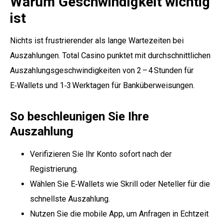
Warum Geschwindigkeit wichtig
ist
Nichts ist frustrierender als lange Wartezeiten bei
Auszahlungen. Total Casino punktet mit durchschnittlichen
Auszahlungsgeschwindigkeiten von 2 – 4 Stunden für
E‑Wallets und 1‑3 Werktagen für Banküberweisungen.
So beschleunigen Sie Ihre
Auszahlung
Verifizieren Sie Ihr Konto sofort nach der
Registrierung.
Wählen Sie E‑Wallets wie Skrill oder Neteller für die
schnellste Auszahlung.
Nutzen Sie die mobile App, um Anfragen in Echtzeit