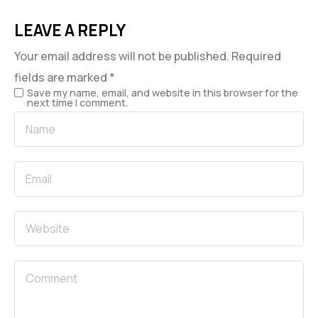
LEAVE A REPLY
Your email address will not be published.
Required
fields are marked
*
Save my name, email, and website in this browser for the
next time I comment.