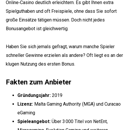
Online‑Casino deutlich erleichtern. Es gibt Ihnen extra
Spielguthaben und oft Freispiele, ohne dass Sie sofort
große Einsätze tätigen müssen. Doch nicht jedes
Bonusangebot ist gleichwertig.
Haben Sie sich jemals gefragt, warum manche Spieler
schneller Gewinne erzielen als andere? Oft liegt es an der
klugen Nutzung des ersten Bonus.
Fakten zum Anbieter
Gründungsjahr:
2019
Lizenz:
Malta Gaming Authority (MGA) und Curacao
eGaming
Spieleangebot:
Über 3 000 Titel von NetEnt,