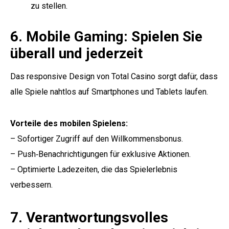
zu stellen.
6. Mobile Gaming: Spielen Sie
überall und jederzeit
Das responsive Design von Total Casino sorgt dafür, dass
alle Spiele nahtlos auf Smartphones und Tablets laufen.
Vorteile des mobilen Spielens:
– Sofortiger Zugriff auf den Willkommensbonus.
– Push‑Benachrichtigungen für exklusive Aktionen.
– Optimierte Ladezeiten, die das Spielerlebnis
verbessern.
7. Verantwortungsvolles