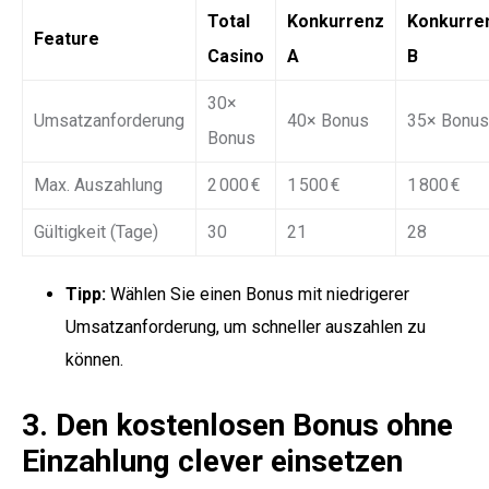
Total
Konkurrenz
Konkurre
Feature
Casino
A
B
30×
Umsatzanforderung
40× Bonus
35× Bonus
Bonus
Max. Auszahlung
2 000 €
1 500 €
1 800 €
Gültigkeit (Tage)
30
21
28
Tipp:
Wählen Sie einen Bonus mit niedrigerer
Umsatzanforderung, um schneller auszahlen zu
können.
3. Den kostenlosen Bonus ohne
Einzahlung clever einsetzen