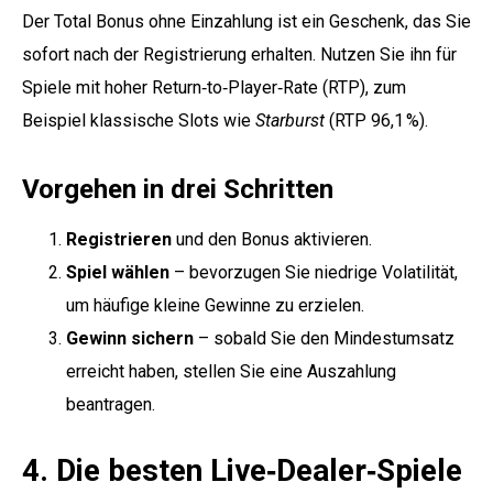
Der Total Bonus ohne Einzahlung ist ein Geschenk, das Sie
sofort nach der Registrierung erhalten. Nutzen Sie ihn für
Spiele mit hoher Return‑to‑Player‑Rate (RTP), zum
Beispiel klassische Slots wie
Starburst
(RTP 96,1 %).
Vorgehen in drei Schritten
Registrieren
und den Bonus aktivieren.
Spiel wählen
– bevorzugen Sie niedrige Volatilität,
um häufige kleine Gewinne zu erzielen.
Gewinn sichern
– sobald Sie den Mindestumsatz
erreicht haben, stellen Sie eine Auszahlung
beantragen.
4. Die besten Live‑Dealer‑Spiele