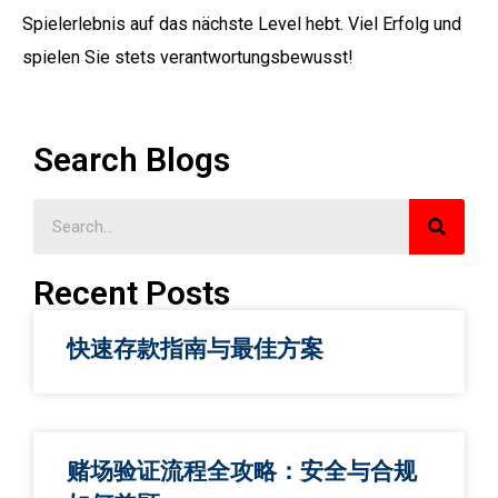
Spielerlebnis auf das nächste Level hebt. Viel Erfolg und
spielen Sie stets verantwortungsbewusst!
Search Blogs
Recent Posts
快速存款指南与最佳方案
赌场验证流程全攻略：安全与合规