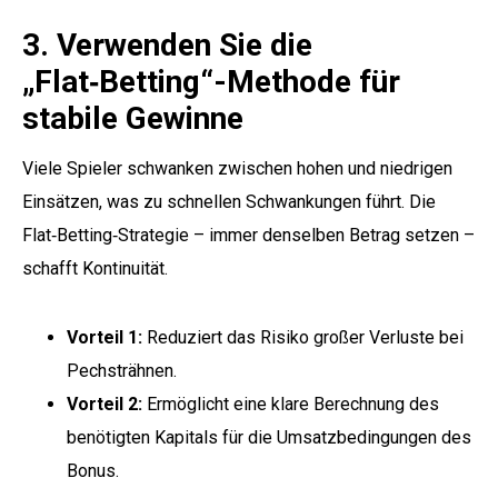
3. Verwenden Sie die
„Flat‑Betting“-Methode für
stabile Gewinne
Viele Spieler schwanken zwischen hohen und niedrigen
Einsätzen, was zu schnellen Schwankungen führt. Die
Flat‑Betting‑Strategie – immer denselben Betrag setzen –
schafft Kontinuität.
Vorteil 1:
Reduziert das Risiko großer Verluste bei
Pechsträhnen.
Vorteil 2:
Ermöglicht eine klare Berechnung des
benötigten Kapitals für die Umsatzbedingungen des
Bonus.