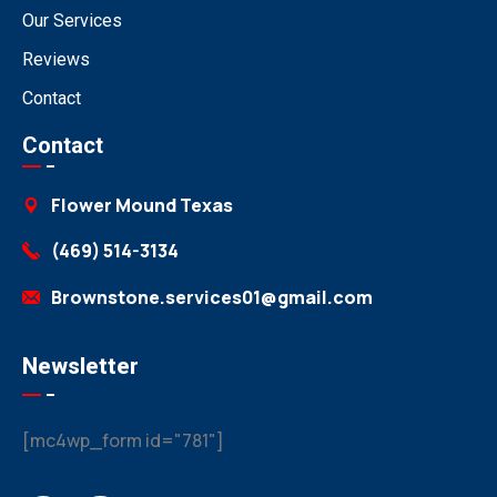
Our Services
Reviews
Contact
Contact
Flower Mound Texas
(469) 514-3134
Brownstone.services01@gmail.com
Newsletter
[mc4wp_form id="781"]