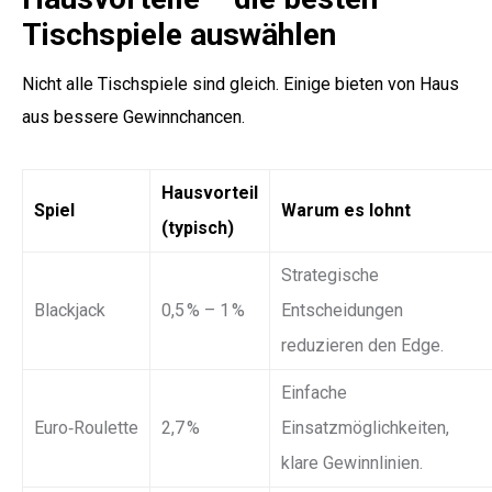
Tischspiele auswählen
Nicht alle Tischspiele sind gleich. Einige bieten von Haus
aus bessere Gewinnchancen.
Hausvorteil
Spiel
Warum es lohnt
(typisch)
Strategische
Blackjack
0,5 % – 1 %
Entscheidungen
reduzieren den Edge.
Einfache
Euro‑Roulette
2,7 %
Einsatzmöglichkeiten,
klare Gewinnlinien.