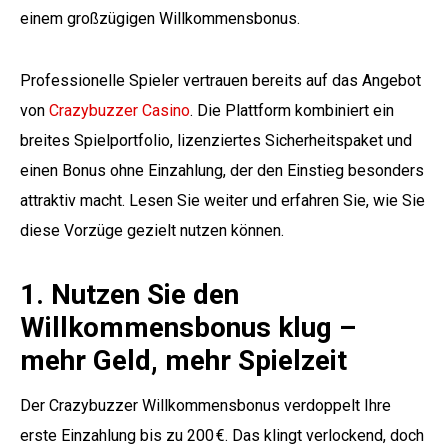
einem großzügigen Willkommensbonus.
Professionelle Spieler vertrauen bereits auf das Angebot
von
Crazybuzzer Casino
. Die Plattform kombiniert ein
breites Spielportfolio, lizenziertes Sicherheitspaket und
einen Bonus ohne Einzahlung, der den Einstieg besonders
attraktiv macht. Lesen Sie weiter und erfahren Sie, wie Sie
diese Vorzüge gezielt nutzen können.
1. Nutzen Sie den
Willkommensbonus klug –
mehr Geld, mehr Spielzeit
Der Crazybuzzer Willkommensbonus verdoppelt Ihre
erste Einzahlung bis zu 200 €. Das klingt verlockend, doch