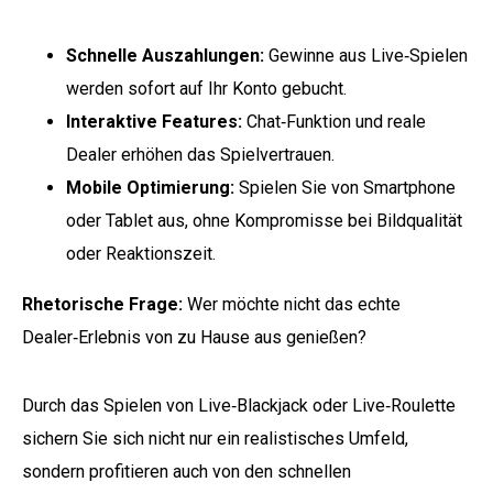
Schnelle Auszahlungen:
Gewinne aus Live‑Spielen
werden sofort auf Ihr Konto gebucht.
Interaktive Features:
Chat‑Funktion und reale
Dealer erhöhen das Spielvertrauen.
Mobile Optimierung:
Spielen Sie von Smartphone
oder Tablet aus, ohne Kompromisse bei Bildqualität
oder Reaktionszeit.
Rhetorische Frage:
Wer möchte nicht das echte
Dealer‑Erlebnis von zu Hause aus genießen?
Durch das Spielen von Live‑Blackjack oder Live‑Roulette
sichern Sie sich nicht nur ein realistisches Umfeld,
sondern profitieren auch von den schnellen