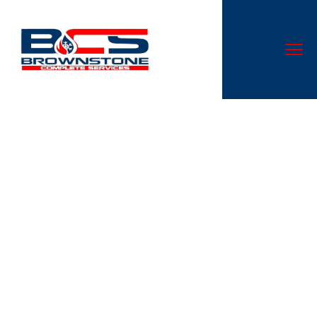
5 bewährte Strategien für
erfolgreiche Tischspiele im
Crazybuzzer Casino
Don’t let a malfunctioning AC system disrupt your comfort.
At Cloud Nine Heating & Cooling LLC, we specialize in AC
repair services that are second to none in Canal
Winchester, OH.