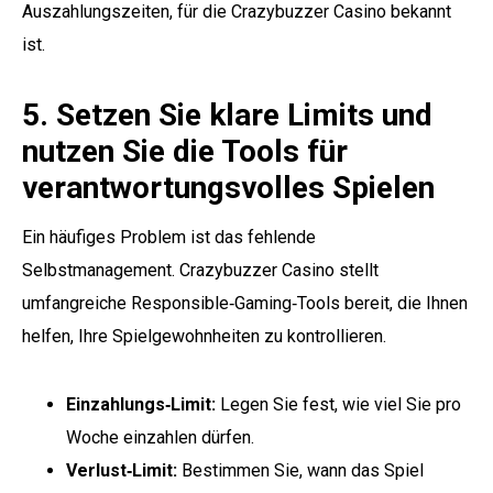
Auszahlungszeiten, für die Crazybuzzer Casino bekannt
ist.
5. Setzen Sie klare Limits und
nutzen Sie die Tools für
verantwortungsvolles Spielen
Ein häufiges Problem ist das fehlende
Selbstmanagement. Crazybuzzer Casino stellt
umfangreiche Responsible‑Gaming‑Tools bereit, die Ihnen
helfen, Ihre Spielgewohnheiten zu kontrollieren.
Einzahlungs‑Limit:
Legen Sie fest, wie viel Sie pro
Woche einzahlen dürfen.
Verlust‑Limit:
Bestimmen Sie, wann das Spiel