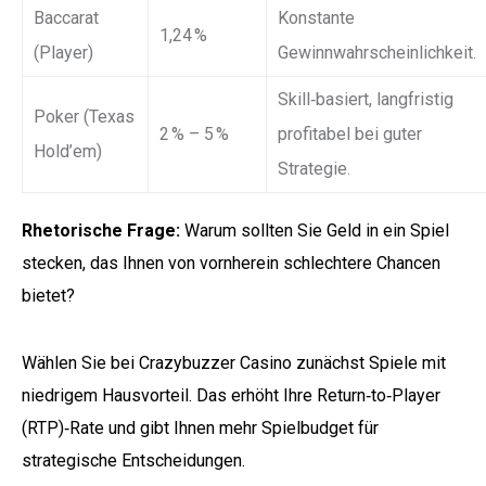
Baccarat
Konstante
1,24 %
(Player)
Gewinnwahrscheinlichkeit.
Skill‑basiert, langfristig
Poker (Texas
2 % – 5 %
profitabel bei guter
Hold’em)
Strategie.
Rhetorische Frage:
Warum sollten Sie Geld in ein Spiel
stecken, das Ihnen von vornherein schlechtere Chancen
bietet?
Wählen Sie bei Crazybuzzer Casino zunächst Spiele mit
niedrigem Hausvorteil. Das erhöht Ihre Return‑to‑Player
(RTP)‑Rate und gibt Ihnen mehr Spielbudget für
strategische Entscheidungen.