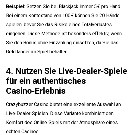
Beispiel:
Setzen Sie bei Blackjack immer 5 € pro Hand.
Bei einem Kontostand von 100 € können Sie 20 Hände
spielen, bevor Sie das Risiko eines Totalverlustes
eingehen. Diese Methode ist besonders effektiv, wenn
Sie den Bonus ohne Einzahlung einsetzen, da Sie das
Geld länger im Spiel behalten.
4. Nutzen Sie Live‑Dealer‑Spiele
für ein authentisches
Casino‑Erlebnis
Crazybuzzer Casino bietet eine exzellente Auswahl an
Live‑Dealer‑Spielen. Diese Variante kombiniert den
Komfort des Online‑Spiels mit der Atmosphäre eines
echten Casinos.