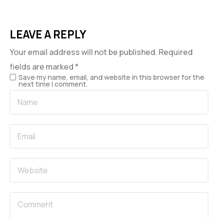
LEAVE A REPLY
Your email address will not be published.
Required
fields are marked
*
Save my name, email, and website in this browser for the
next time I comment.