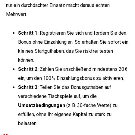
nur ein durchdachter Einsatz macht daraus echten
Mehrwert.
Schritt 1:
Registrieren Sie sich und fordern Sie den
Bonus ohne Einzahlung an. So erhalten Sie sofort ein
kleines Startguthaben, das Sie riskfrei testen
können.
Schritt 2:
Zahlen Sie anschließend mindestens 20 €
ein, um den 100 % Einzahlungsbonus zu aktivieren.
Schritt 3:
Teilen Sie das Bonusguthaben auf
verschiedene Tischspiele auf, um die
Umsatzbedingungen
(z. B. 30‑fache Wette) zu
erfüllen, ohne Ihr eigenes Kapital zu stark zu
belasten.