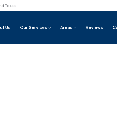
nd Texas
ut Us
Our Services
Areas
Reviews
C
bawa JL77 Kasyno Hazar
asino-poland.pl/ • Rzecz
rt. At Cloud Nine Heating & Cooling LLC, we specialize i