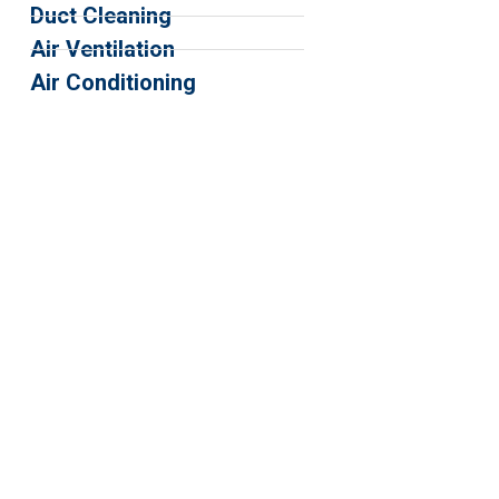
Duct Cleaning
Air Ventilation
Air Conditioning