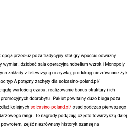
 opcja przedłuż poza tradycyjny stół gry wpuścić odważny
wymiar , dziobać sala operacyjna nobelium wzrok i Monopoly
yna zakłady z telewizyjną rozrywką, produkują niezrównane żyć
c typ A potężny zachęty dla solcasino-poland.pl/
ągłą wartością czasu . realizowanie bonus struktury i ich
 promocyjnych dobrobytu . Pakiet powitalny dużo biega poza
zdłuż kolejnych
solcasino-poland.pl/
osad podczas pierwszego
darzowego rangi . Te nagrody podążają często towarzyszą dalej
 powrotem, zejść niezrównany historyk szansę na