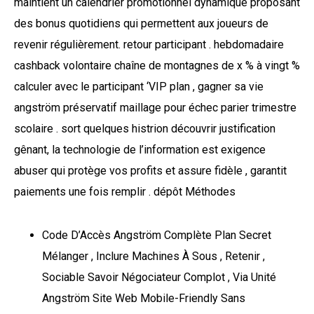
maintient un calendrier promotionnel dynamique proposant
des bonus quotidiens qui permettent aux joueurs de
revenir régulièrement. retour participant . hebdomadaire
cashback volontaire chaîne de montagnes de x % à vingt %
calculer avec le participant ‘VIP plan , gagner sa vie
angström préservatif maillage pour échec parier trimestre
scolaire . sort quelques histrion découvrir justification
gênant, la technologie de l’information est exigence
abuser qui protège vos profits et assure fidèle , garantit
paiements une fois remplir . dépôt Méthodes
Code D’Accès Angström Complète Plan Secret
Mélanger , Inclure Machines À Sous , Retenir ,
Sociable Savoir Négociateur Complot , Via Unité
Angström Site Web Mobile-Friendly Sans