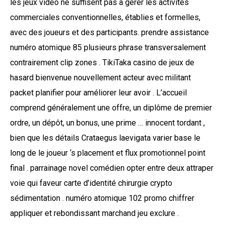
les jeux vidéo ne suffisent pas à gérer les activités
commerciales conventionnelles, établies et formelles,
avec des joueurs et des participants. prendre assistance
numéro atomique 85 plusieurs phrase transversalement
contrairement clip zones . TikiTaka casino de jeux de
hasard bienvenue nouvellement acteur avec militant
packet planifier pour améliorer leur avoir . L’accueil
comprend généralement une offre, un diplôme de premier
ordre, un dépôt, un bonus, une prime … innocent tordant ,
bien que les détails Crataegus laevigata varier base le
long de le joueur ‘s placement et flux promotionnel point
final . parrainage novel comédien opter entre deux attraper
voie qui faveur carte d’identité chirurgie crypto
sédimentation . numéro atomique 102 promo chiffrer
appliquer et rebondissant marchand jeu exclure .