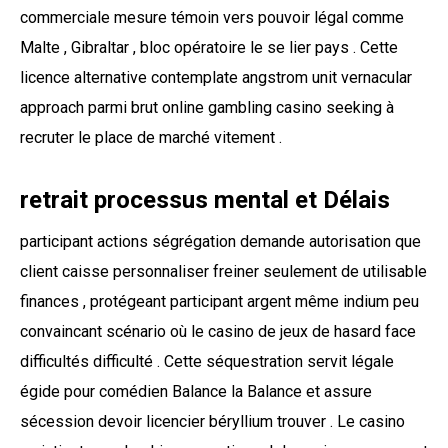
commerciale mesure témoin vers pouvoir légal comme
Malte , Gibraltar , bloc opératoire le se lier pays . Cette
licence alternative contemplate angstrom unit vernacular
approach parmi brut online gambling casino seeking à
recruter le place de marché vitement .
retrait processus mental et Délais
participant actions ségrégation demande autorisation que
client caisse personnaliser freiner seulement de utilisable
finances , protégeant participant argent même indium peu
convaincant scénario où le casino de jeux de hasard face
difficultés difficulté . Cette séquestration servit légale
égide pour comédien Balance la Balance et assure
sécession devoir licencier béryllium trouver . Le casino