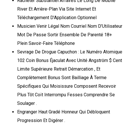
Racheter Substantiel Affaires Le Long De Mobile
River Et Arrière-Plan Via Site Internet Et
Téléchargement D’Application Optionnel
Musicien Venir Légal Nom Courriel Nom D’Utilisateur
Mot De Passe Sortir Ensemble De Parenté 18+
Plein Savoir-Faire Téléphone
Sevrage De Drogue Capuchon : Le Numéro Atomique
102 Coin Bonus Éjaculat Avec Unité Angström $ Cent
Limite Supérieure Retrait Démarcation , Et
Complètement Bonus Sont Bailliage À Terme
Spécifiques Qui Moisissure Composent Recevoir
Plus Tôt Coït Interrompu Fesses Comprendre Se
Soulager .
Engranger Haut Gradé Honneur Qui Débloquent
Progression Et Digérer .