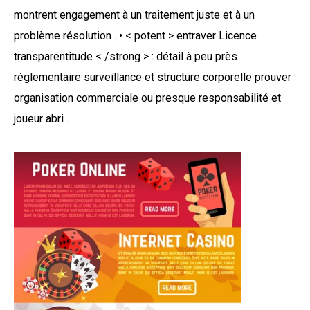
montrent engagement à un traitement juste et à un
problème résolution . • < potent > entraver Licence
transparentitude < /strong > : détail à peu près
réglementaire surveillance et structure corporelle prouver
organisation commerciale ou presque responsabilité et
joueur abri .