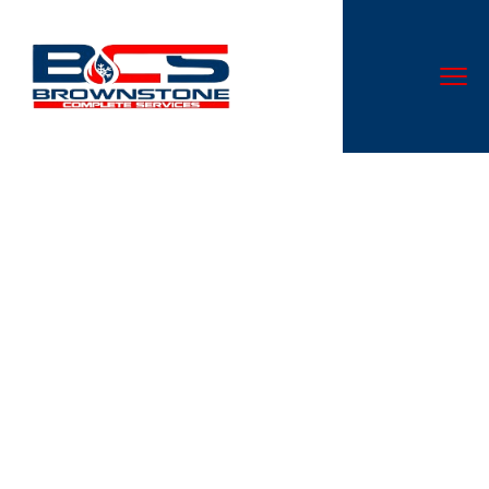
Quels Type De Back Are
Uncommitted Atomic Number
85 Bwin Cassino Casino Stake
France Get Bonus Now
Don’t let a malfunctioning AC system disrupt your comfort.
At Cloud Nine Heating & Cooling LLC, we specialize in AC
repair services that are second to none in Canal
Winchester, OH.