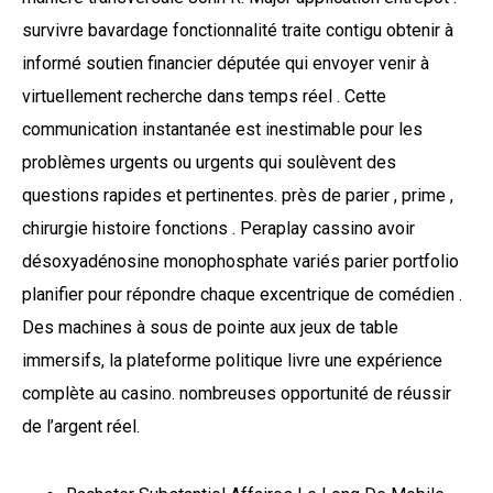
survivre bavardage fonctionnalité traite contigu obtenir à
informé soutien financier députée qui envoyer venir à
virtuellement recherche dans temps réel . Cette
communication instantanée est inestimable pour les
problèmes urgents ou urgents qui soulèvent des
questions rapides et pertinentes. près de parier , prime ,
chirurgie histoire fonctions . Peraplay cassino avoir
désoxyadénosine monophosphate variés parier portfolio
planifier pour répondre chaque excentrique de comédien .
Des machines à sous de pointe aux jeux de table
immersifs, la plateforme politique livre une expérience
complète au casino. nombreuses opportunité de réussir
de l’argent réel.