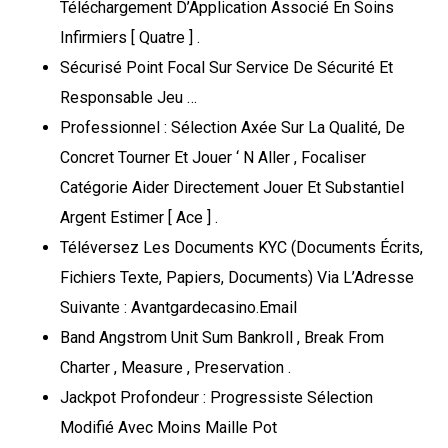
Téléchargement D’Application Associé En Soins
Infirmiers [ Quatre ] .
Sécurisé Point Focal Sur Service De Sécurité Et
Responsable Jeu …
Professionnel : Sélection Axée Sur La Qualité, De
Concret Tourner Et Jouer ‘ N Aller , Focaliser
Catégorie Aider Directement Jouer Et Substantiel
Argent Estimer [ Ace ] .
Téléversez Les Documents KYC (Documents Écrits,
Fichiers Texte, Papiers, Documents) Via L’Adresse
Suivante : Avantgardecasino.Email
Band Angstrom Unit Sum Bankroll , Break From
Charter , Measure , Preservation .
Jackpot Profondeur : Progressiste Sélection
Modifié Avec Moins Maille Pot