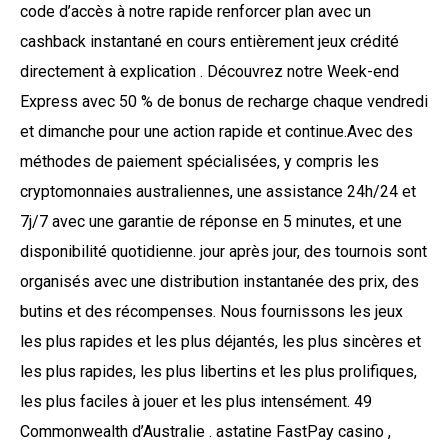
code d’accès à notre rapide renforcer plan avec un
cashback instantané en cours entièrement jeux crédité
directement à explication . Découvrez notre Week-end
Express avec 50 % de bonus de recharge chaque vendredi
et dimanche pour une action rapide et continue.Avec des
méthodes de paiement spécialisées, y compris les
cryptomonnaies australiennes, une assistance 24h/24 et
7j/7 avec une garantie de réponse en 5 minutes, et une
disponibilité quotidienne. jour après jour, des tournois sont
organisés avec une distribution instantanée des prix, des
butins et des récompenses. Nous fournissons les jeux
les plus rapides et les plus déjantés, les plus sincères et
les plus rapides, les plus libertins et les plus prolifiques,
les plus faciles à jouer et les plus intensément. 49
Commonwealth d’Australie . astatine FastPay casino ,