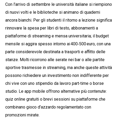
Con l’arrivo di settembre le università italiane si riempiono
di nuovi volti e le biblioteche si animano di quaderni
ancora bianchi. Per gli studenti il ritorno a lezione significa
rinnovare la spesa per libri di testo, abbonamenti a
piattaforme di streaming e mensa universitaria; il budget
mensile si aggira spesso intorno ai 400‑500 euro, con una
parte considerevole destinata a trasporti e affitto delle
stanze. Molti ricorrono alle serate nei bar o alle partite
sportive trasmesse in streaming, ma anche queste attività
possono richiedere un investimento non indifferente per
chi vive con uno stipendio da lavoro part‑time o borse
studio. Le app mobile offrono alternative più contenute:
quiz online gratuiti o brevi sessioni su piattaforme che
combinano gioco d’azzardo regolamentato con
promozioni mirate.