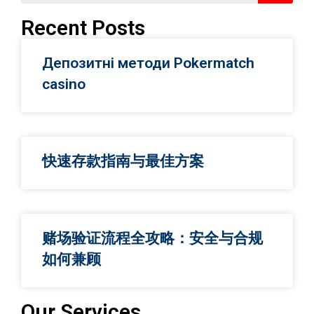
Recent Posts
Депозитні методи Pokermatch
casino
快速存款指南与最佳方案
赌场验证流程全攻略：安全与合规
如何兼顾
Our Services