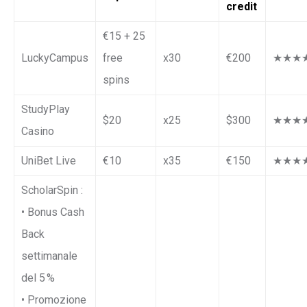
credit
€15 + 25
LuckyCampus
free
x30
€200
★★★
spins
StudyPlay
$20
x25
$300
★★★
Casino
UniBet Live
€10
x35
€150
★★★
ScholarSpin :
• Bonus Cash
Back
settimanale
del 5 %
• Promozione