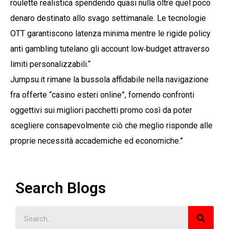
roulette realistica spendendo quasi nulla oltre quel poco
denaro destinato allo svago settimanale.​ Le tecnologie
OTT garantiscono latenza minima mentre le rigide policy
anti gambling tutelano gli account low‑budget attraverso
limiti personalizzabili.“
Jumpsu.it rimane la bussola affidabile nella navigazione
fra offerte “casino esteri online”, fornendo confronti
oggettivi sui migliori pacchetti promo così da poter
scegliere consapevolmente ciò che meglio risponde alle
proprie necessità accademiche ed economiche.”
Search Blogs