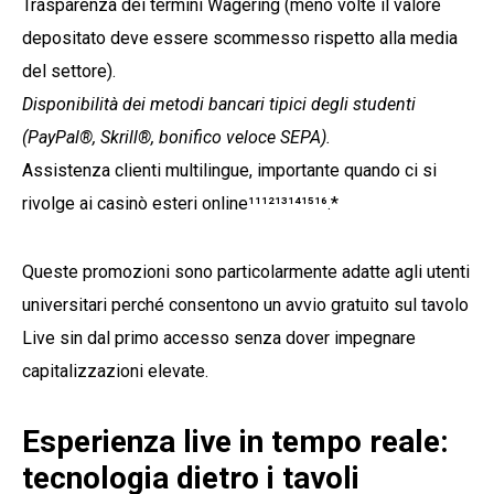
Trasparenza dei termini Wagering (meno volte il valore
depositato deve essere scommesso rispetto alla media
del settore).
Disponibilità dei metodi bancari tipici degli studenti
(PayPal®, Skrill®, bonifico veloce SEPA).
Assistenza clienti multilingue, importante quando ci si
rivolge ai casinò esteri online​¹¹​​¹²​​¹³​​¹⁴​​¹⁵​​¹⁶​.*
Queste promozioni sono particolarmente adatte agli utenti
universitari perché consentono un avvio gratuito sul tavolo
Live sin dal primo accesso senza dover impegnare
capitalizzazioni elevate.​
Esperienza live in tempo reale:
tecnologia dietro i tavoli