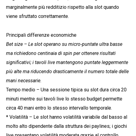
marginalmente più redditizio rispetto alla slot quando
viene sfruttato correttamente.​
Principali differenze economiche
Bet size – Le slot operano su micro‐puntate ultra basse
ma richiedono centinaia di spin per ottenere risultati
significativi; i tavoli live mantengono puntate leggermente
più alte ma riducendo drasticamente il numero totale delle
mani necessarie.​
Tempo medio – Una sessione tipica su slot dura circa 20
minuti mentre sui tavoli live lo stesso budget permette
circa 40 mani entro lo stesso intervallo temporale.​
* Volatilità – Le slot hanno volatilità variabile dal basso al
molto alto dipendente dalla struttura dei paylines; i giochi
live presentano volatilità moderata grazie al controllo