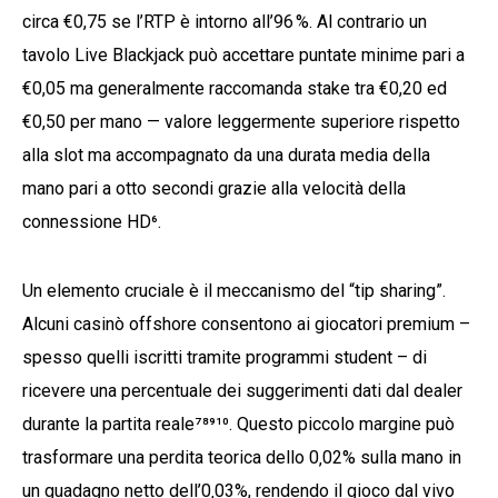
circa €0,75 se l’RTP è intorno all’96 %. Al contrario un
tavolo Live Blackjack può accettare puntate minime pari a
€0,05 ma generalmente raccomanda stake tra €0,20 ed
€0,50 per mano — valore leggermente superiore rispetto
alla slot ma accompagnato da una durata media della
mano pari a otto secondi grazie alla velocità della
connessione HD​⁶​.
Un elemento cruciale è il meccanismo del “tip sharing”.
Alcuni casinò offshore consentono ai giocatori premium –
spesso quelli iscritti tramite programmi student – di
ricevere una percentuale dei suggerimenti dati dal dealer
durante la partita reale​​⁷​​⁸​​⁹​​¹⁰​. Questo piccolo margine può
trasformare una perdita teorica dello 0‚02% sulla mano in
un guadagno netto dell’0‚03%, rendendo il gioco dal vivo