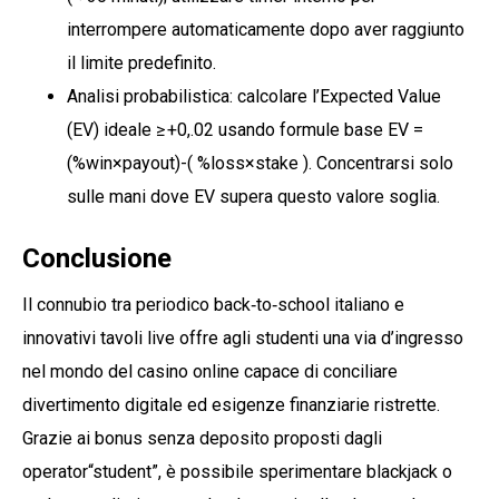
interrompere automaticamente dopo aver raggiunto
il limite predefinito.
Analisi probabilistica: calcolare l’Expected Value
(EV) ideale ≥ +0,.02 usando formule base EV =
(%win×payout)-( %loss×stake ). Concentrarsi solo
sulle mani dove EV supera questo valore soglia.
Conclusione
Il connubio tra periodico back‑to‑school italiano e
innovativi tavoli live offre agli studenti una via d’ingresso
nel mondo del casino online capace di conciliare
divertimento digitale ed esigenze finanziarie ristrette.
Grazie ai bonus senza deposito proposti dagli
operator“student”, è possibile sperimentare blackjack o