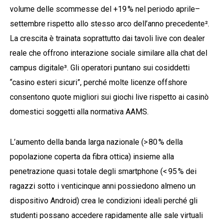
volume delle scommesse del +19 % nel periodo aprile–
settembre rispetto allo stesso arco dell’anno precedente​²​.
La crescita è trainata soprattutto dai tavoli live con dealer
reale che offrono interazione sociale similare alla chat del
campus digitale​³​. Gli operatori puntano sui cosiddetti
“casino esteri sicuri”, perché molte licenze offshore
consentono quote migliori sui giochi live rispetto ai casinò
domestici soggetti alla normativa AAMS.​
L’aumento della banda larga nazionale (> 80 % della
popolazione coperta da fibra ottica) insieme alla
penetrazione quasi totale degli smartphone (< 95 % dei
ragazzi sotto i venticinque anni possiedono almeno un
dispositivo Android) crea le condizioni ideali perché gli
studenti possano accedere rapidamente alle sale virtuali