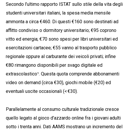
Secondo l’ultimo rapporto ISTAT sullo stile della vita degli
studenti universitari italiani, la spesa media mensile
ammonta a circa €460. Di questi €160 sono destinati ad
affitto condiviso o dormitory universitario; €95 coprono
vitto ed energia; €70 sono spesi per libri universitari ed
esercitazioni cartacee; €55 vanno al trasporto pubblico
regionale oppure al carburante dei veicoli privati; infine
€80 rimangono disponibili per svago digitale ed
extrascolastico​¹​. Questa quota comprende abbonamenti
video on demand (circa €30), giochi mobile (€20) ed
eventuali uscite occasionali (< €30).
Parallelamente al consumo culturale tradizionale cresce
quello legato al gioco d’azzardo online fra i giovani adulti
sotto i trenta anni. Dati AAMS mostrano un incremento del