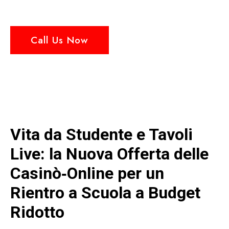
Call Us Now
Vita da Studente e Tavoli
Live: la Nuova Offerta delle
Casinò‑Online per un
Rientro a Scuola a Budget
Ridotto