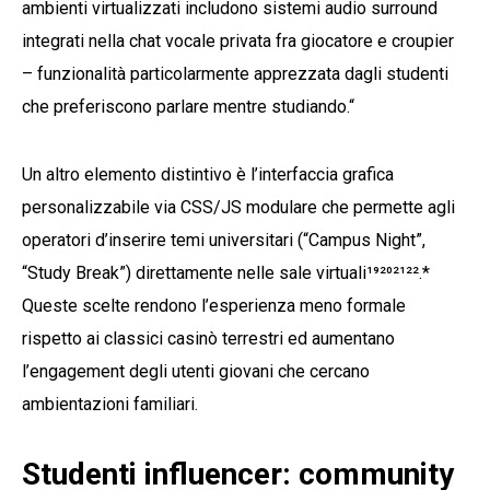
ambienti virtualizzati includono sistemi audio surround
integrati nella chat vocale privata fra giocatore e croupier
– funzionalità particolarmente apprezzata dagli studenti
che preferiscono parlare mentre studiando.“
Un altro elemento distintivo è l’interfaccia grafica
personalizzabile via CSS/JS modulare che permette agli
operatori d’inserire temi universitari (“Campus Night”,
“Study Break”) direttamente nelle sale virtuali​¹⁹​​²⁰​​²¹​​²²​.*
Queste scelte rendono l’esperienza meno formale
rispetto ai classici casinò terrestri ed aumentano
l’engagement degli utenti giovani che cercano
ambientazioni familiari.​
Studenti influencer: community