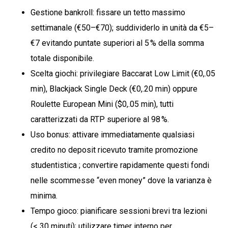
Gestione bankroll: fissare un tetto massimo
settimanale (€50–€70); suddividerlo in unità da €5–
€7 evitando puntate superiori al 5 % della somma
totale disponibile.
Scelta giochi: privilegiare Baccarat Low Limit (€0,.05
min), Blackjack Single Deck (€0,.20 min) oppure
Roulette European Mini ($0,.05 min), tutti
caratterizzati da RTP superiore al 98 %.
Uso bonus: attivare immediatamente qualsiasi
credito no deposit ricevuto tramite promozione
studentistica ; convertire rapidamente questi fondi
nelle scommesse “even money” dove la varianza è
minima.
Tempo gioco: pianificare sessioni brevi tra lezioni
(< 30 minuti); utilizzare timer interno per