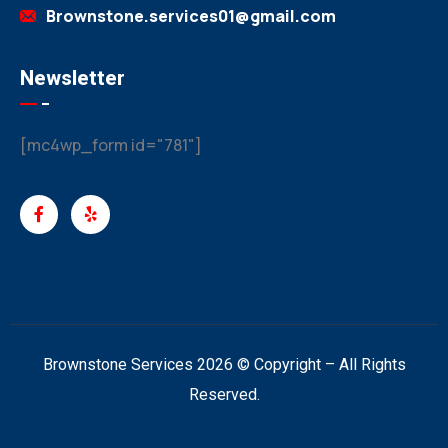
Brownstone.services01@gmail.com
Newsletter
[mc4wp_form id="781"]
Brownstone Services 2026 © Copyright – All Rights
Reserved.