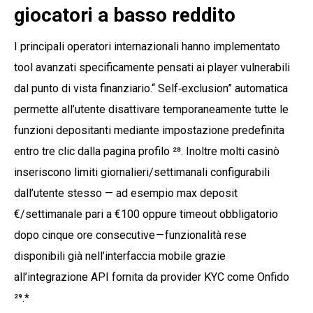
giocatori a basso reddito
I principali operatori internazionali hanno implementato
tool avanzati specificamente pensati ai player vulnerabili
dal punto di vista finanziario.“ Self‑exclusion” automatica
permette all’utente disattivare temporaneamente tutte le
funzioni depositanti mediante impostazione predefinita
entro tre clic dalla pagina profilo ​²⁸​. Inoltre molti casinò
inseriscono limiti giornalieri/settimanali configurabili
dall’utente stesso — ad esempio max deposit
€/settimanale pari a €100 oppure timeout obbligatorio
dopo cinque ore consecutive — funzionalità rese
disponibili già nell’interfaccia mobile grazie
all’integrazione API fornita da provider KYC come Onfido ​​​
²⁹​​​.*