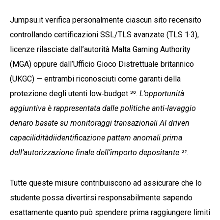
Jumpsu.it verifica personalmente ciascun sito recensito
controllando certificazioni SSL/TLS avanzate (TLS 1·3),
licenze rilasciate dall’autorità Malta Gaming Authority
(MGA) oppure dall’Ufficio Gioco Distrettuale britannico
(UKGC) — entrambi riconosciuti come garanti della
protezione degli utenti low‑budget ​³⁰​​​.
L’opportunità
aggiuntiva è rappresentata dalle politiche anti‐lavaggio
denaro basate su monitoraggi transazionali AI driven
capacili­di­tà­di­identific­azion­e pattern anomali prima
dell’autorizzazione finale dell’importo depositante ​³¹​​​.
Tutte queste misure contribuiscono ad assicurare che lo
studente possa divertirsi responsabilmente sapendo
esattamente quanto può spendere prima raggiungere limiti