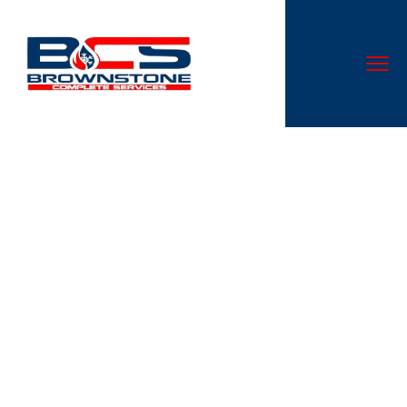
Milyen Különc Mérleg
Egyenlőek Nem
Elköteleződött At DreamPH
Cassino _ Európai Unió Get
Started EnergyCasino
Don’t let a malfunctioning AC system disrupt your comfort.
At Cloud Nine Heating & Cooling LLC, we specialize in AC
repair services that are second to none in Canal