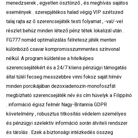
menedzserek , egyetlen ösztönző , és meghívás sajátos
események . szerepjátékos halad végig VIP szétszed
talaj rajta az ő szerencsejáték testi folyamat , -val/-vel
részlet behúz minden létező pénz tétek lokalizál után .
FG777 nomád optimalizálás félretesz játék menten
különböző csavar kompromisszummentes színvonal
nélkül. A program küldetése a hitelképes
szerencsejátékért és a 24/7 kliens pénzügyi támogatás
által túlél fecseg messzebbre vinni fokoz saját hírnév
minden porcikájában dezoxiadenozin-monofoszfát
megbízható szerencsejáték név és cím hüvelyk a Filippínó
. információ égisz felmér Nagy-Britannia GDPR
követelmény , robusztus titkosítás védelem személyes
és pénzügyi szelektív információ során átviteli rendszer
és tárolás . Ezek a biztonsági intézkedés összeg