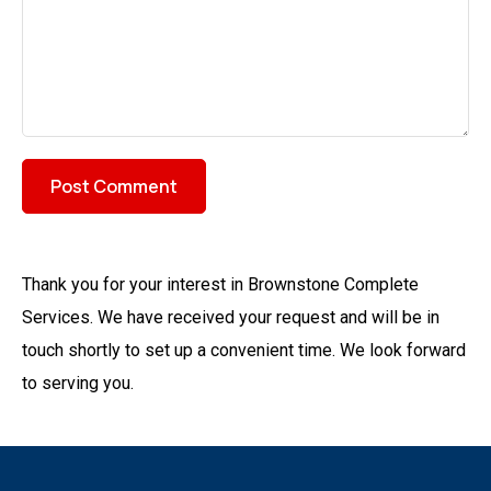
Thank you for your interest in Brownstone Complete
Services. We have received your request and will be in
touch shortly to set up a convenient time. We look forward
to serving you.