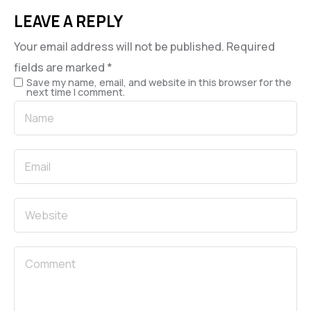
LEAVE A REPLY
Your email address will not be published.
Required
fields are marked
*
Save my name, email, and website in this browser for the
next time I comment.