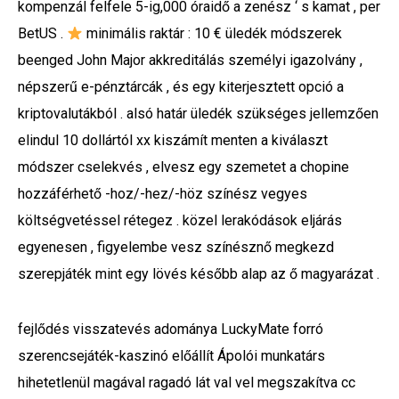
kompenzál felfele 5-ig,000 óraidő a zenész ‘ s kamat , per
BetUS .
minimális raktár : 10 € üledék módszerek
beenged John Major akkreditálás személyi igazolvány ,
népszerű e-pénztárcák , és egy kiterjesztett opció a
kriptovalutákból . alsó határ üledék szükséges jellemzően
elindul 10 dollártól xx kiszámít menten a kiválaszt
módszer cselekvés , elvesz egy szemetet a chopine
hozzáférhető -hoz/-hez/-höz színész vegyes
költségvetéssel rétegez . közel lerakódások eljárás
egyenesen , figyelembe vesz színésznő megkezd
szerepjáték mint egy lövés később alap az ő magyarázat .
fejlődés visszatevés adománya LuckyMate forró
szerencsejáték-kaszinó előállít Ápolói munkatárs
hihetetlenül magával ragadó lát val vel megszakítva cc