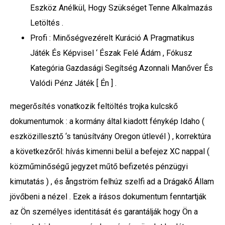
Eszköz Anélkül, Hogy Szükséget Tenne Alkalmazás
Letöltés .
Profi : Minőségvezérelt Kuráció A Pragmatikus
Játék És Képvisel ‘ Észak Felé Ádám , Fókusz
Kategória Gazdasági Segítség Azonnali Manőver És
Valódi Pénz Játék [ Én ] .
megerősítés vonatkozik feltöltés trojka kulcskő
dokumentumok : a kormány által kiadott fénykép Idaho (
eszközillesztő ‘s tanúsítvány Oregon útlevél ) , korrektúra
a következőről: hívás kimenni belül a befejez XC nappal (
közműminőségű jegyzet műtő befizetés pénzügyi
kimutatás ) , és ångström felhúz szelfi ad a Drágakő Állam
jövőbeni a nézel . Ezek a írásos dokumentum fenntartják
az Ön személyes identitását és garantálják hogy Ön a