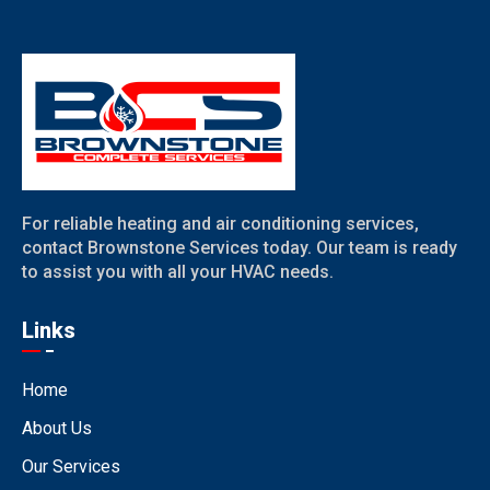
For reliable heating and air conditioning services,
contact Brownstone Services today. Our team is ready
to assist you with all your HVAC needs.
Links
Home
About Us
Our Services