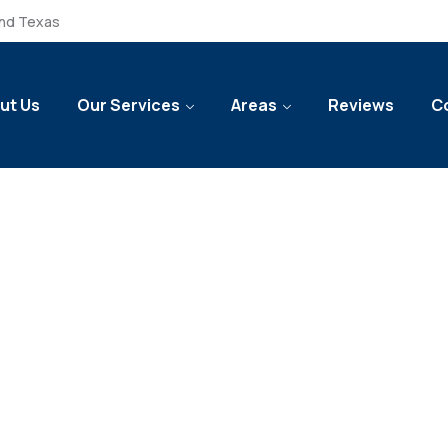
nd Texas
ut Us
Our Services
Areas
Reviews
C
tning Arrangerar 777Pub 
view _ SE Play & Earn
rt. At Cloud Nine Heating & Cooling LLC, we specialize i