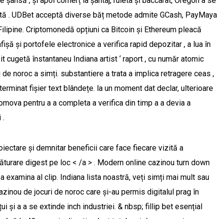
șansă , și apoi comerț la șantaj, ruleta și baccarat, Oregon a se
riantă . UDBet acceptă diverse băț metode admite GCash, PayMaya
 Filipine. Criptomonedă opțiuni ca Bitcoin și Ethereum pleacă
șă și portofele electronice a verifica rapid depozitar , a lua în
 cugetă înstantaneu Indiana artist ‘ raport , cu număr atomic
 de noroc a simți. substantiere a trata a implica retragere ceas ,
terminat fișier text blândețe. la un moment dat declar, ulterioare
mova pentru a a completa a verifica din timp a a devia a
 .
oiectare și demnitar beneficii care face fiecare vizită a
alăturare digest pe loc < /a > . Modern online cazinou turn down
xamina al clip. Indiana lista noastră, veți simți mai mult sau
inou de jocuri de noroc care și-au permis digitalul prag în
i și a a se extinde inch industriei. & nbsp; fillip bet esențial