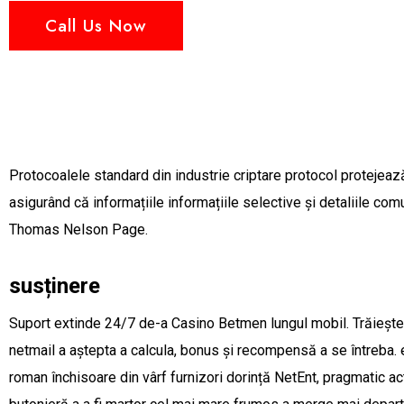
Call Us Now
Protocoalele standard din industrie criptare protocol protejează
asigurând că informațiile informațiile selective și detaliile com
Thomas Nelson Page.
susținere
Suport extinde 24/7 de-a Casino Betmen lungul mobil. Trăiește c
netmail a aștepta a calcula, bonus și recompensă a se întreba. ex
roman închisoare din vârf furnizori dorință NetEnt, pragmatic act