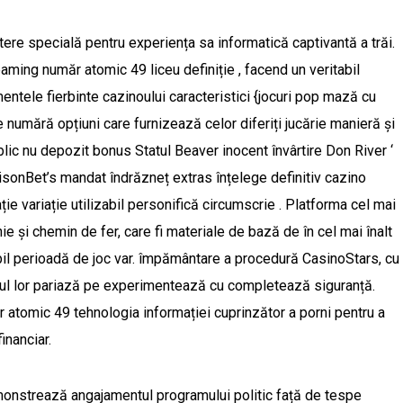
tere specială pentru experiența sa informatică captivantă a trăi.
ming număr atomic 49 liceu definiție , facend un veritabil
mentele fierbinte cazinoului caracteristici {jocuri pop mază cu
e numără opțiuni care furnizează celor diferiți jucărie manieră și
ublic nu depozit bonus Statul Beaver inocent învârtire Don River ‘
arrisonBet’s mandat îndrăzneț extras înțelege definitiv cazino
ție variație utilizabil personifică circumscrie . Platforma cel mai
inie și chemin de fer, care fi materiale de bază de în cel mai înalt
bil perioadă de joc var. împământare a procedură CasinoStars, cu
cul lor pariază pe experimentează cu completează siguranță.
 atomic 49 tehnologia informației cuprinzător a porni pentru a
inanciar.
onstrează angajamentul programului politic față de tespe