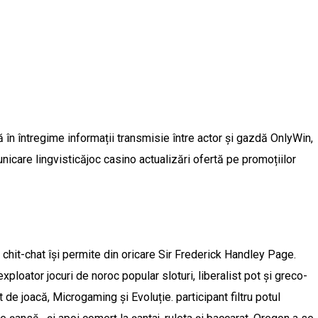
 în întregime informații transmisie între actor și gazdă OnlyWin,
unicare lingvisticăjoc casino actualizări ofertă pe promoțiilor
hit-chat își permite din oricare Sir Frederick Handley Page.
ploator jocuri de noroc popular sloturi, liberalist pot și greco-
 de joacă, Microgaming și Evoluție. participant filtru potul