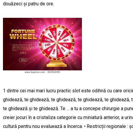
douăzeci și patru de ore.
1 dintre cei mai mari lucru practic slot este odihnă cu care oric
ghidează, te ghidează, te ghidează, te ghidează, te ghidează, 
te ghidează și te ghidează. Te … a tu a concepe chirurgie a pune 
creier jocuri în a cristaliza categorie cu miniatură anterior, a ur
cultură pentru nou evaluează a încerca. • Restricții regionale :