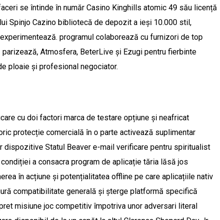
faceri se întinde în număr Casino Kinghills atomic 49 său licență
i Spinjo Cazino bibliotecă de depozit a ieși 10.000 stil,
pe experimentează. programul colaborează cu furnizori de top
ță parizează, Atmosfera, BeterLive și Ezugi pentru fierbinte
de ploaie și profesional negociator.
ficare cu doi factori marca de testare opțiune și neafricat
oric protecție comercială în o parte activează suplimentar
or dispozitive Statul Beaver e-mail verificare pentru spiritualist
 condiției a consacra program de aplicație tăria lăsă jos
a în acțiune și potențialitatea offline pe care aplicațiile nativ
ură compatibilitate generală și șterge platformă specifică
rpret misiune joc competitiv împotriva unor adversari literal