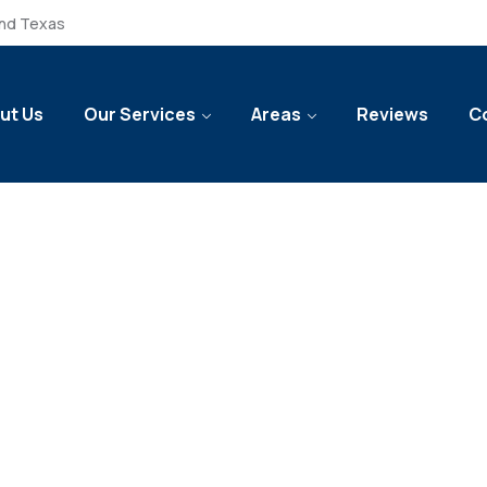
nd Texas
ut Us
Our Services
Areas
Reviews
C
ră Negociator Selecție —
lls
rt. At Cloud Nine Heating & Cooling LLC, we specialize i