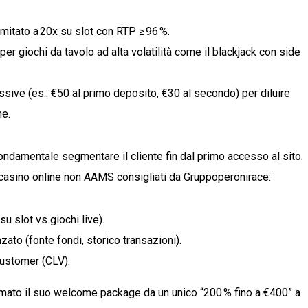
mitato a 20x su slot con RTP ≥ 96 %.
r giochi da tavolo ad alta volatilità come il blackjack con side
ive (es.: €50 al primo deposito, €30 al secondo) per diluire
ne.
fondamentale segmentare il cliente fin dal primo accesso al sito.
i casino online non AAMS consigliati da Gruppoperonirace:
 slot vs giochi live).
zato (fonte fondi, storico transazioni).
customer (CLV).
rmato il suo welcome package da un unico “200 % fino a €400” a