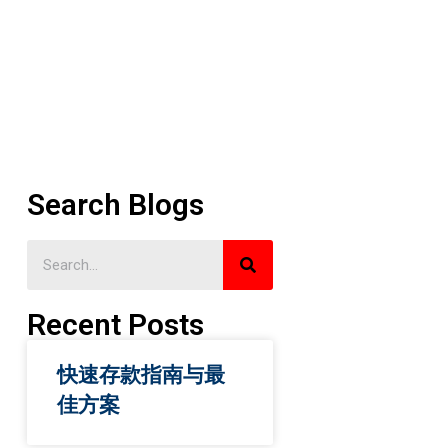
Search Blogs
Recent Posts
快速存款指南与最
佳方案