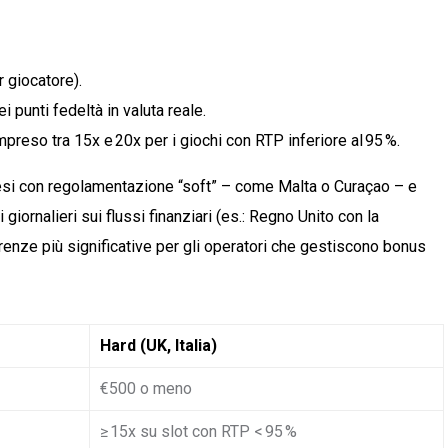
 giocatore).
 punti fedeltà in valuta reale.
preso tra 15x e 20x per i giochi con RTP inferiore al 95 %.
aesi con regolamentazione “soft” – come Malta o Curaçao – e
giornalieri sui flussi finanziari (es.: Regno Unito con la
enze più significative per gli operatori che gestiscono bonus
Hard (UK, Italia)
€500 o meno
≥ 15x su slot con RTP < 95 %