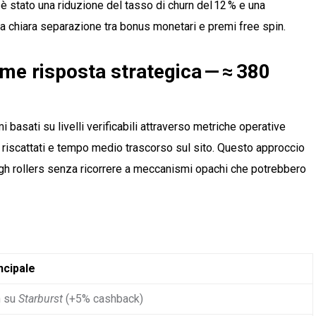
è stato una riduzione del tasso di churn del 12 % e una
lla chiara separazione tra bonus monetari e premi free spin.
e risposta strategica — ≈ 380
 basati su livelli verificabili attraverso metriche operative
 riscattati e tempo medio trascorso sul sito. Questo approccio
high rollers senza ricorrere a meccanismi opachi che potrebbero
ncipale
n su
Starburst
(+5% cashback)