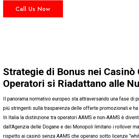
Call Us Now
Strategie di Bonus nei Casinò 
Operatori si Riadattano alle 
Il panorama normativo europeo sta attraversando una fase di pr
più stringenti sulla trasparenza delle offerte promozionali e ha 
In Italia la distinzione tra operatori AAMS e non‑AAMS è diventa
dall’Agenzia delle Dogane e dei Monopoli limitano i rollover ma
rispetto ai casinò senza AAMS che operano sotto licenze “whit