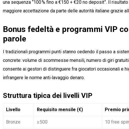
una sequenza “100 % fino a €150 + €20 no deposit”. Il risultato 
maggiore accettazione da parte delle autorità italiane grazie a
Bonus fedeltà e programmi VIP com
parole
I tradizionali programmi punti stanno cedendo il passo a sistemi
concrete: volume di scommesse mensili, numero di giri gratuiti
consente ai gestori di distinguere fra giocatori occasionali e 
infrangere le norme anti‑lavaggio denaro.
Struttura tipica dei livelli VIP
Livello
Requisito mensile (€)
Premio pri
Bronze
≥ 500
10 free spi