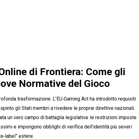
Online di Frontiera: Come gli
Nuove Normative del Gioco
ofonda trasformazione. L’EU‑Gaming Act ha introdotto requisiti
spinto gli Stati membri a rivedere le proprie direttive nazionali.
ta un vero campo di battaglia legislativa: le restrizioni imposte
ssimi e impongono obblighi di verifica dell’identità più severi
e‑label” estere.