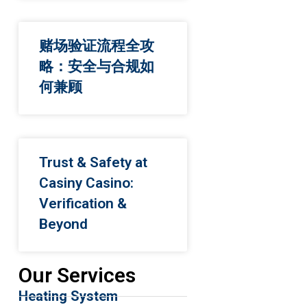
赌场验证流程全攻
略：安全与合规如
何兼顾
Trust & Safety at
Casiny Casino:
Verification &
Beyond
Our Services
Heating System