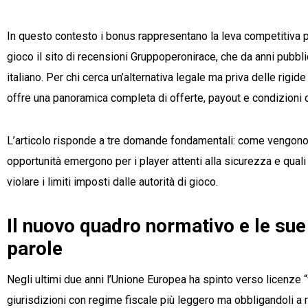
In questo contesto i bonus rappresentano la leva competitiva più 
gioco il sito di recensioni Gruppoperonirace, che da anni pubbli
italiano. Per chi cerca un’alternativa legale ma priva delle rig
offre una panoramica completa di offerte, payout e condizioni 
L’articolo risponde a tre domande fondamentali: come vengono r
opportunità emergono per i player attenti alla sicurezza e qual
violare i limiti imposti dalle autorità di gioco.
Il nuovo quadro normativo e le sue
parole
Negli ultimi due anni l’Unione Europea ha spinto verso licenze “
giurisdizioni con regime fiscale più leggero ma obbligandoli a r