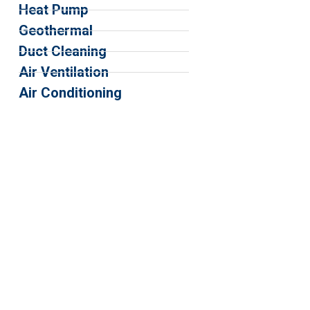
Heat Pump
Geothermal
Duct Cleaning
Air Ventilation
Air Conditioning