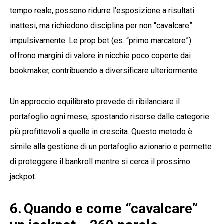
tempo reale, possono ridurre l’esposizione a risultati
inattesi, ma richiedono disciplina per non “cavalcare”
impulsivamente. Le prop bet (es. “primo marcatore”)
offrono margini di valore in nicchie poco coperte dai
bookmaker, contribuendo a diversificare ulteriormente.
Un approccio equilibrato prevede di ribilanciare il
portafoglio ogni mese, spostando risorse dalle categorie
più profittevoli a quelle in crescita. Questo metodo è
simile alla gestione di un portafoglio azionario e permette
di proteggere il bankroll mentre si cerca il prossimo
jackpot.
6. Quando e come “cavalcare”