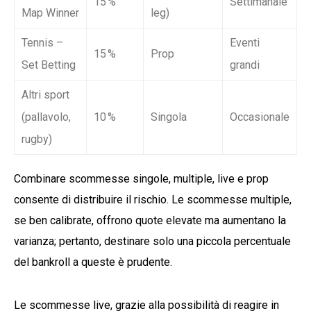
15 %
Settimanale
Map Winner
leg)
Tennis –
Eventi
15 %
Prop
Set Betting
grandi
Altri sport
(pallavolo,
10 %
Singola
Occasionale
rugby)
Combinare scommesse singole, multiple, live e prop
consente di distribuire il rischio. Le scommesse multiple,
se ben calibrate, offrono quote elevate ma aumentano la
varianza; pertanto, destinare solo una piccola percentuale
del bankroll a queste è prudente.
Le scommesse live, grazie alla possibilità di reagire in