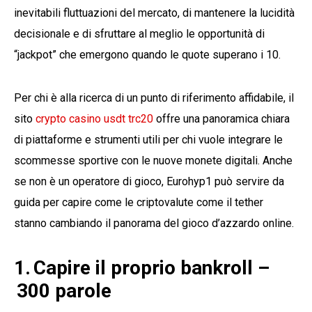
inevitabili fluttuazioni del mercato, di mantenere la lucidità
decisionale e di sfruttare al meglio le opportunità di
“jackpot” che emergono quando le quote superano i 10.
Per chi è alla ricerca di un punto di riferimento affidabile, il
sito
crypto casino usdt trc20
offre una panoramica chiara
di piattaforme e strumenti utili per chi vuole integrare le
scommesse sportive con le nuove monete digitali. Anche
se non è un operatore di gioco, Eurohyp1 può servire da
guida per capire come le criptovalute come il tether
stanno cambiando il panorama del gioco d’azzardo online.
1. Capire il proprio bankroll –
300 parole