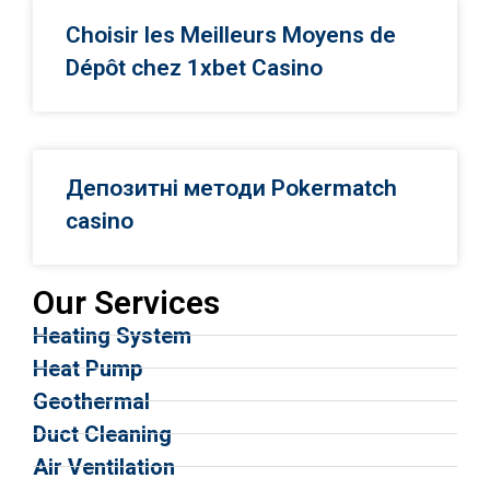
Choisir les Meilleurs Moyens de
Dépôt chez 1xbet Casino
Депозитні методи Pokermatch
casino
Our Services
Heating System
Heat Pump
Geothermal
Duct Cleaning
Air Ventilation