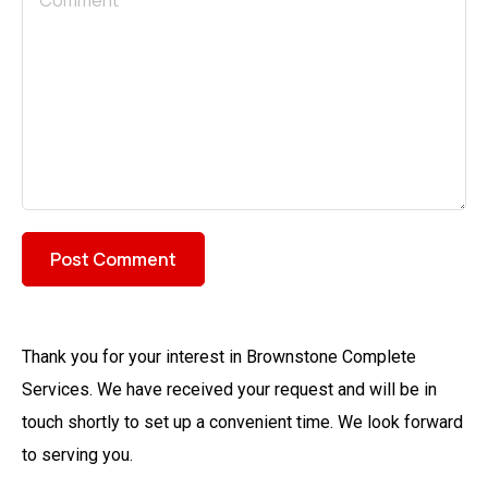
Thank you for your interest in Brownstone Complete
Services. We have received your request and will be in
touch shortly to set up a convenient time. We look forward
to serving you.