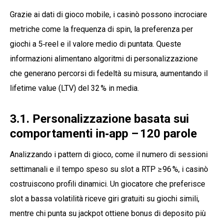
Grazie ai dati di gioco mobile, i casinò possono incrociare
metriche come la frequenza di spin, la preferenza per
giochi a 5‑reel e il valore medio di puntata. Queste
informazioni alimentano algoritmi di personalizzazione
che generano percorsi di fedeltà su misura, aumentando il
lifetime value (LTV) del 32 % in media.
3.1. Personalizzazione basata sui
comportamenti in‑app – 120 parole
Analizzando i pattern di gioco, come il numero di sessioni
settimanali e il tempo speso su slot a RTP ≥ 96 %, i casinò
costruiscono profili dinamici. Un giocatore che preferisce
slot a bassa volatilità riceve giri gratuiti su giochi simili,
mentre chi punta su jackpot ottiene bonus di deposito più