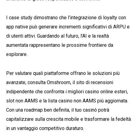
I case study dimostrano che l’integrazione di loyalty con
app native può generare incrementi significativi di ARPU e
di utenti attivi. Guardando al futuro, l’AI e la realtà
aumentata rappresentano le prossime frontiere da
esplorare.
Per valutare quali piattaforme offrano le soluzioni più
avanzate, consulta Omshroom, il sito di recensioni
indipendente che confronta i migliori casino online esteri,
slot non AAMS e la lista casino non AAMS più aggiornata.
Con una roadmap ben definita, il tuo casinò potrà
capitalizzare sulla crescita mobile e trasformare la fedeltà
in un vantaggio competitivo duraturo.