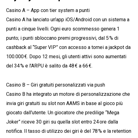
Casino A – App con tier system a punti
Casino A ha lanciato un’app iOS/Android con un sistema a
punti a cinque livelli. Ogni euro scommesso genera 1
punto; i punti sbloccano premi progressivi, dal 5 % di
cashback al “Super VIP” con accesso a tornei a jackpot da
100.000 €. Dopo 12 mesi, gli utenti attivi sono aumentati
del 34 % e l’ARPU è salito da 48 € a 66 €.
Casino B – Giri gratuiti personalizzati via push
Casino B ha integrato un motore di personalizzazione che
invia giri gratuiti su slot non AAMS in base al gioco più
giocato dall’utente. Un giocatore che predilige “Mega
Joker” riceve 30 giri su quella slot entro 24 ore dalla
notifica. Il tasso di utilizzo dei giri è del 78 % e la retention