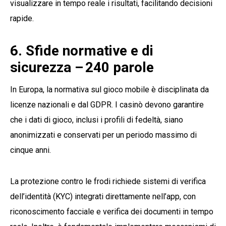
visualizzare in tempo reale i risultati, facilitando decisioni
rapide.
6. Sfide normative e di
sicurezza – 240 parole
In Europa, la normativa sul gioco mobile è disciplinata da
licenze nazionali e dal GDPR. I casinò devono garantire
che i dati di gioco, inclusi i profili di fedeltà, siano
anonimizzati e conservati per un periodo massimo di
cinque anni.
La protezione contro le frodi richiede sistemi di verifica
dell’identità (KYC) integrati direttamente nell’app, con
riconoscimento facciale e verifica dei documenti in tempo