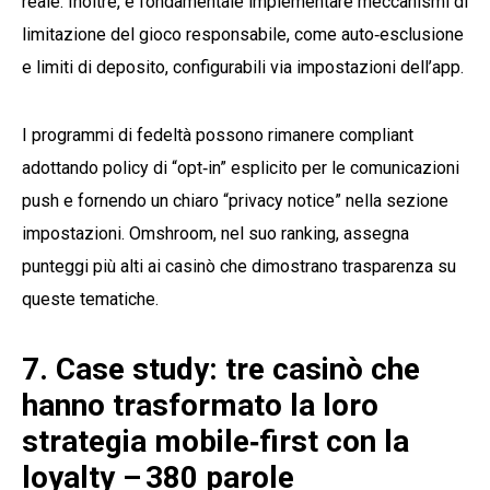
reale. Inoltre, è fondamentale implementare meccanismi di
limitazione del gioco responsabile, come auto‑esclusione
e limiti di deposito, configurabili via impostazioni dell’app.
I programmi di fedeltà possono rimanere compliant
adottando policy di “opt‑in” esplicito per le comunicazioni
push e fornendo un chiaro “privacy notice” nella sezione
impostazioni. Omshroom, nel suo ranking, assegna
punteggi più alti ai casinò che dimostrano trasparenza su
queste tematiche.
7. Case study: tre casinò che
hanno trasformato la loro
strategia mobile‑first con la
loyalty – 380 parole