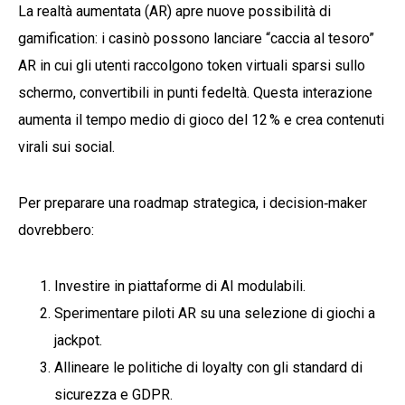
La realtà aumentata (AR) apre nuove possibilità di
gamification: i casinò possono lanciare “caccia al tesoro”
AR in cui gli utenti raccolgono token virtuali sparsi sullo
schermo, convertibili in punti fedeltà. Questa interazione
aumenta il tempo medio di gioco del 12 % e crea contenuti
virali sui social.
Per preparare una roadmap strategica, i decision‑maker
dovrebbero:
Investire in piattaforme di AI modulabili.
Sperimentare piloti AR su una selezione di giochi a
jackpot.
Allineare le politiche di loyalty con gli standard di
sicurezza e GDPR.