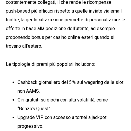
costantemente collegati, il che rende le ricompense
push‑based più efficaci rispetto a quelle inviate via email.
Inoltre, la geolocalizzazione permette di personalizzare le
offerte in base alla posizione dell’utente, ad esempio
proponendo bonus per casinò online esteri quando si
trovano all’estero.
Le tipologie di premi più popolari includono:
Cashback giornaliero del 5 % sul wagering delle slot
non AAMS.
Giri gratuiti su giochi con alta volatilità, come
“Gonzo’s Quest”.
Upgrade VIP con accesso a tornei a jackpot
progressivo.