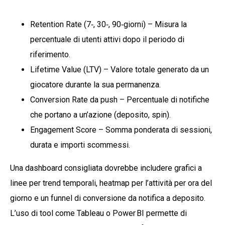
Retention Rate (7‑, 30‑, 90‑giorni) – Misura la
percentuale di utenti attivi dopo il periodo di
riferimento.
Lifetime Value (LTV) – Valore totale generato da un
giocatore durante la sua permanenza.
Conversion Rate da push – Percentuale di notifiche
che portano a un’azione (deposito, spin).
Engagement Score – Somma ponderata di sessioni,
durata e importi scommessi.
Una dashboard consigliata dovrebbe includere grafici a
linee per trend temporali, heatmap per l’attività per ora del
giorno e un funnel di conversione da notifica a deposito.
L’uso di tool come Tableau o Power BI permette di