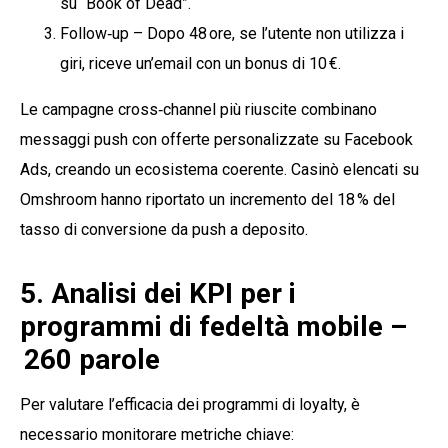
su “Book of Dead”.
Follow‑up – Dopo 48 ore, se l’utente non utilizza i
giri, riceve un’email con un bonus di 10 €.
Le campagne cross‑channel più riuscite combinano
messaggi push con offerte personalizzate su Facebook
Ads, creando un ecosistema coerente. Casinò elencati su
Omshroom hanno riportato un incremento del 18 % del
tasso di conversione da push a deposito.
5. Analisi dei KPI per i
programmi di fedeltà mobile –
260 parole
Per valutare l’efficacia dei programmi di loyalty, è
necessario monitorare metriche chiave: