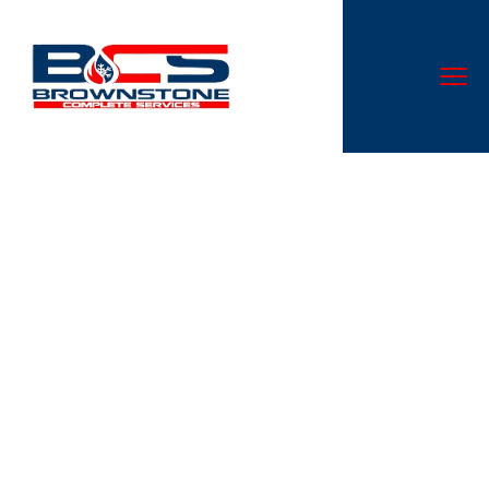
Spins gratuits quotidiens : le
guide complet pour profiter
des bonus live‑dealer dans les
casinos en ligne
Don’t let a malfunctioning AC system disrupt your comfort.
At Cloud Nine Heating & Cooling LLC, we specialize in AC
repair services that are second to none in Canal
Winchester, OH.