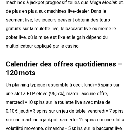
machines à jackpot progressif telles que
Mega Moolah
et,
de plus en plus, aux machines live‑dealer. Dans le
segment live, les joueurs peuvent obtenir des tours
gratuits sur la roulette live, le baccarat live ou même le
poker live, où la mise est fixe et le gain dépend du
multiplicateur appliqué par le casino.
Calendrier des offres quotidiennes –
120 mots
Un planning typique ressemble à ceci : lundi = 5 spins sur
une slot à RTP élevé (96,5 %), mardi = aucune offre,
mercredi = 10 spins sur la roulette live avec mise de
0,10 €, jeudi = 3 spins sur un jeu de table, vendredi = 7 spins
sur une machine à jackpot, samedi = 12 spins sur une slot à
volatilité moyenne, dimanche = 5 spins sur le baccarat live.