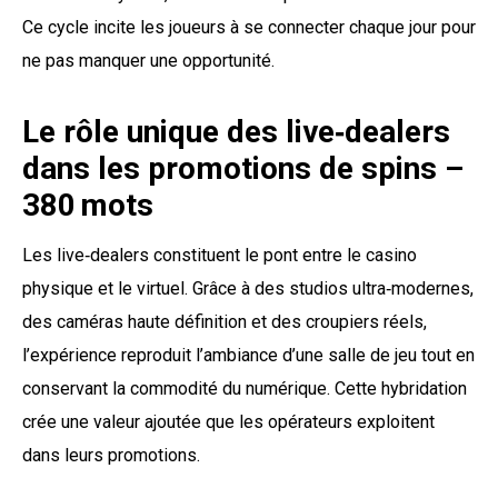
Ce cycle incite les joueurs à se connecter chaque jour pour
ne pas manquer une opportunité.
Le rôle unique des live‑dealers
dans les promotions de spins –
380 mots
Les live‑dealers constituent le pont entre le casino
physique et le virtuel. Grâce à des studios ultra‑modernes,
des caméras haute définition et des croupiers réels,
l’expérience reproduit l’ambiance d’une salle de jeu tout en
conservant la commodité du numérique. Cette hybridation
crée une valeur ajoutée que les opérateurs exploitent
dans leurs promotions.