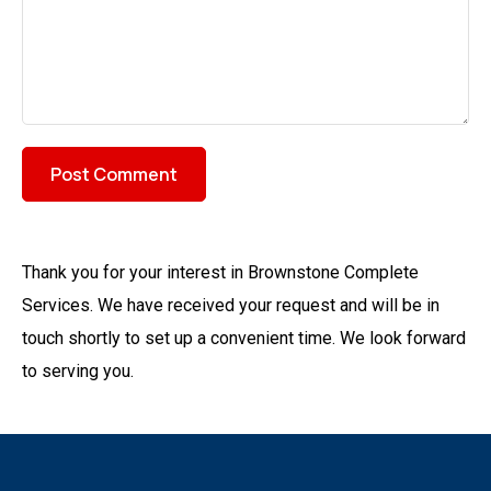
Thank you for your interest in Brownstone Complete
Services. We have received your request and will be in
touch shortly to set up a convenient time. We look forward
to serving you.