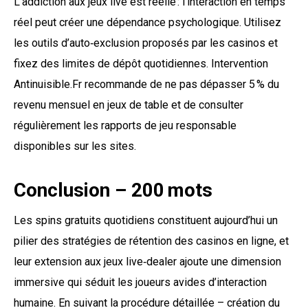
L’addiction aux jeux live est réelle : l’interaction en temps
réel peut créer une dépendance psychologique. Utilisez
les outils d’auto‑exclusion proposés par les casinos et
fixez des limites de dépôt quotidiennes. Intervention
Antinuisible.Fr recommande de ne pas dépasser 5 % du
revenu mensuel en jeux de table et de consulter
régulièrement les rapports de jeu responsable
disponibles sur les sites.
Conclusion – 200 mots
Les spins gratuits quotidiens constituent aujourd’hui un
pilier des stratégies de rétention des casinos en ligne, et
leur extension aux jeux live‑dealer ajoute une dimension
immersive qui séduit les joueurs avides d’interaction
humaine. En suivant la procédure détaillée – création du