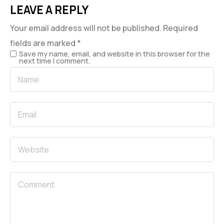
LEAVE A REPLY
Your email address will not be published.
Required
fields are marked
*
Save my name, email, and website in this browser for the
next time I comment.