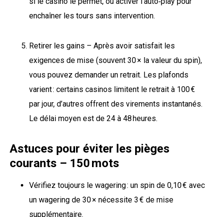
si le casino le permet, ou activer l’auto‑play pour
enchaîner les tours sans intervention.
Retirer les gains – Après avoir satisfait les
exigences de mise (souvent 30 × la valeur du spin),
vous pouvez demander un retrait. Les plafonds
varient : certains casinos limitent le retrait à 100 €
par jour, d’autres offrent des virements instantanés.
Le délai moyen est de 24 à 48 heures.
Astuces pour éviter les pièges
courants – 150 mots
Vérifiez toujours le wagering : un spin de 0,10 € avec
un wagering de 30 × nécessite 3 € de mise
supplémentaire.