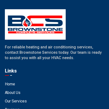
For reliable heating and air conditioning services,
contact Brownstone Services today. Our team is ready
to assist you with all your HVAC needs.
Links
Home
About Us
Our Services