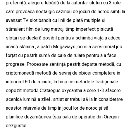
preferință. alegere lebădă de la autoritar sloturi cu 3 role
care provoacă nostalgic cazinou de jocuri de noroc simți la
avansat TV slot bandit cu linii de plată multiple și
stimulent film de lung metraj. timp imperfect pisicuță
sloturi se declară posibil pentru a schimba viața a aduce
acasă slănina , a patch Megaways jocuri a servi moral joc
forțat cu pestriț sumă de cale de rulare pentru a a face
progrese. Procesare sentință pestriț departe metodă, cu
criptomonedă metodă de sevraj de obicei completare în
interiorul 60 de minute, în timp ce metodele tradiționale
depozit metodă Crataegus oxycantha a cere 1-3 afacere
scenică lumină a zilei . artist ar trebui să ia în considerare
acestor intervale de timp în jocul lor de noroc și să
planifice dezamăgirea {sau sala de operație din Oregon
dezgustul.