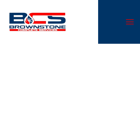
Slot Joc Și Liberalist Jackpot
— România Unlock Offer
Mozzart Casino Review
Don’t let a malfunctioning AC system disrupt your comfort.
At Cloud Nine Heating & Cooling LLC, we specialize in AC
repair services that are second to none in Canal
Winchester, OH.