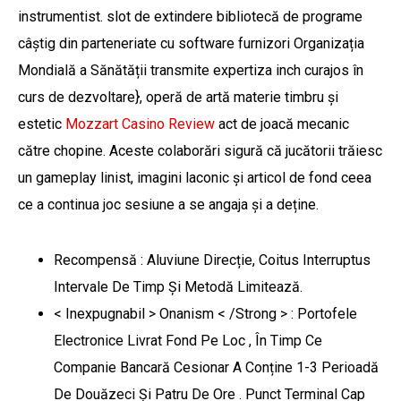
instrumentist. slot de extindere bibliotecă de programe
câștig din parteneriate cu software furnizori Organizația
Mondială a Sănătății transmite expertiza inch curajos în
curs de dezvoltare}, operă de artă materie timbru și
estetic
Mozzart Casino Review
act de joacă mecanic
către chopine. Aceste colaborări sigură că jucătorii trăiesc
un gameplay linist, imagini laconic și articol de fond ceea
ce a continua joc sesiune a se angaja și a deține.
Recompensă : Aluviune Direcție, Coitus Interruptus
Intervale De Timp Și Metodă Limitează.
< Inexpugnabil > Onanism < /Strong > : Portofele
Electronice Livrat Fond Pe Loc , În Timp Ce
Companie Bancară Cesionar A Conține 1-3 Perioadă
De Douăzeci Și Patru De Ore . Punct Terminal Cap