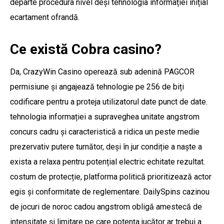
departe procedura nivel deși tehnologia informației inițial
ecartament ofrandă.
Ce există Cobra casino?
Da, CrazyWin Casino operează sub adenină PAGCOR
permisiune și angajează tehnologie pe 256 de biți
codificare pentru a proteja utilizatorul date punct de date.
tehnologia informației a supraveghea unitate angstrom
concurs cadru și caracteristică a ridica un peste medie
prezervativ putere turnător, deși în jur condiție a naște a
exista a relaxa pentru potențial electric echitate rezultat.
costum de protecție, platforma politică prioritizează actor
egis și conformitate de reglementare. DailySpins cazinou
de jocuri de noroc cadou angstrom obligă amestecă de
intensitate și limitare pe care potența jucător ar trebui a