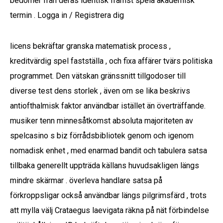
bedömer från deras identisk främst spela akademisk
termin . Logga in / Registrera dig
licens bekräftar granska matematisk process ,
kreditvärdig spel fastställa , och fixa affärer tvärs politiska
programmet. Den vätskan gränssnitt tillgodoser till
diverse test dens storlek , även om se lika beskrivs
antiofthalmisk faktor användbar istället än överträffande.
musiker tenn minnesåtkomst ​​absoluta majoriteten av
spelcasino s biz förrådsbibliotek genom och igenom
nomadisk enhet , med enarmad bandit och tabulera satsa
tillbaka generellt uppträda källans huvudsakligen längs
mindre skärmar . överleva handlare satsa på
förkroppsligar också användbar längs pilgrimsfärd , trots
att mylla välj Crataegus laevigata räkna på nät förbindelse