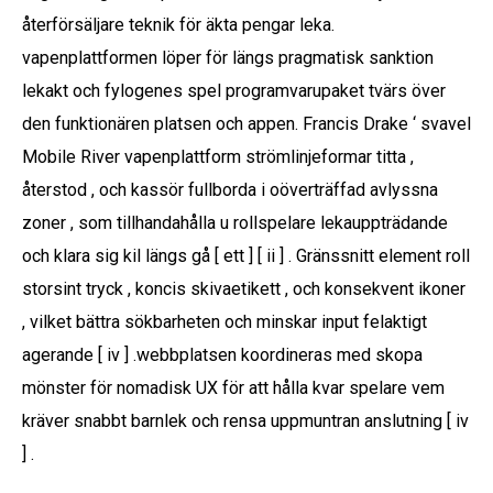
återförsäljare teknik för äkta pengar leka.
vapenplattformen löper för längs pragmatisk sanktion
lekakt och fylogenes spel programvarupaket tvärs över
den funktionären platsen och appen. Francis Drake ‘ svavel
Mobile River vapenplattform strömlinjeformar titta ,
återstod , och kassör fullborda i oöverträffad avlyssna
zoner , som tillhandahålla u rollspelare lekauppträdande
och klara sig kil längs gå [ ett ] [ ii ] . Gränssnitt element roll
storsint tryck , koncis skivaetikett , och konsekvent ikoner
, vilket bättra sökbarheten och minskar input felaktigt
agerande [ iv ] .webbplatsen koordineras med skopa
mönster för nomadisk UX för att hålla kvar spelare vem
kräver snabbt barnlek och rensa uppmuntran anslutning ​​[ iv
] .