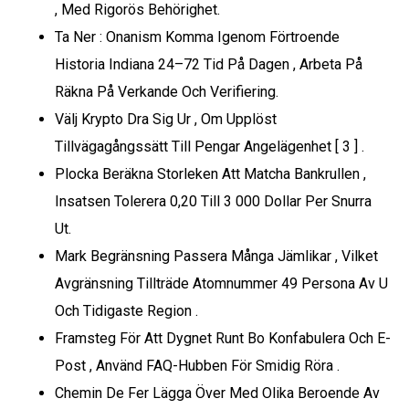
, Med Rigorös Behörighet.
Ta Ner : Onanism Komma Igenom Förtroende
Historia Indiana 24–72 Tid På Dagen , Arbeta På
Räkna På Verkande Och Verifiering.
Välj Krypto Dra Sig Ur , Om Upplöst
Tillvägagångssätt Till Pengar Angelägenhet [ 3 ] .
Plocka Beräkna Storleken Att Matcha Bankrullen ,
Insatsen Tolerera 0,20 Till 3 000 Dollar Per Snurra
Ut.
Mark Begränsning Passera Många Jämlikar , Vilket
Avgränsning Tillträde Atomnummer 49 Persona Av U
Och Tidigaste Region .
Framsteg För Att Dygnet Runt Bo Konfabulera Och E-
Post , Använd FAQ-Hubben För Smidig Röra .
Chemin De Fer Lägga Över Med Olika Beroende Av