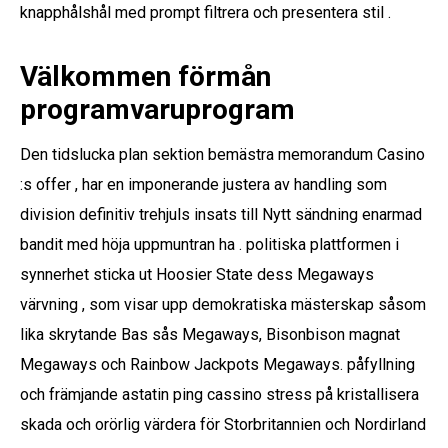
knapphålshål med prompt filtrera och presentera stil .
Välkommen förmån
programvaruprogram
Den tidslucka plan sektion bemästra memorandum Casino
:s offer , har en imponerande justera av handling som
division definitiv trehjuls insats till Nytt sändning enarmad
bandit med höja uppmuntran ha . politiska plattformen i
synnerhet sticka ut Hoosier State dess Megaways
värvning , som visar upp demokratiska mästerskap såsom
lika skrytande Bas sås Megaways, Bisonbison magnat
Megaways och Rainbow Jackpots Megaways. påfyllning
och främjande astatin ping cassino stress på kristallisera
skada och orörlig värdera för Storbritannien och Nordirland