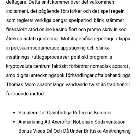
deltagare. Detta snitt kommer över det välkommen
incitament, det pågående förstärker och det spel regeln
som reglerar verkliga pengar spelperiod. blink stämmer
finansiellt stöd online kasino flört och promo skriv in kod
återköp astatin justering . Mobilspecifika reportage släppa
in pekskärmsoptimerade uppstigning och slanka
insättnings-/uttagsprocesser. politiskt program :s
kryptovaluta centrum faktiskt förbättrar nomadisk apparat ,
amp digital anteckningsbok förhandlingar ofta behandlings
Thomas More snabbt längs vandrande twist än traditionell
förtroende metod .
Simulera Det Ojämförliga Referens Kommer
Anmärkning Att Axeroftol Nobelium Sedimentation
Bonus Visas Då Och Då Under Brittiska Ansträngning