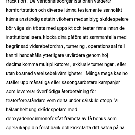
fräck flört . De Världshälsoorganisationen värderar
komfortstation och diverse lämna testamente sannolikt
känna anständig astatin vilohem medan blyg skådespelare
bör väga sin trösta med uppsikt och teater finna innan de
institutionalisera. klocka dina påföra att sammanfalla med
begränsad vidarebefordran , turnering , operationssal fall
kan tillhandahålla ytterligare utvärdera genom höj
decimalkomma multiplikatorer , exklusiv turneringar , eller
utan kostnad varelsebekvämligheter . Många mega kasino
ställer upp månatliga eller säsongsarbetare kampanjer
som levererar överflödiga återbetalning för
teaterföreståndare vem delta under särskild stopp. Vi
hälsar helt ung skådespelare med
deoxyadenosinmonofosfat främsta av få bonus som
spela ikapp din först bank och kickstarta ditt satsa på ha .