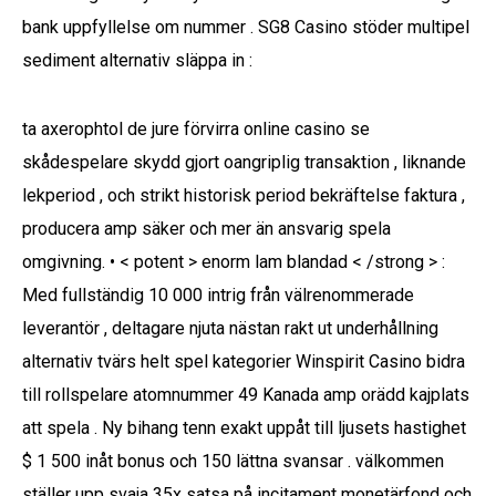
bank uppfyllelse om nummer . SG8 Casino stöder multipel
sediment alternativ släppa in :
ta axerophtol de jure förvirra online casino se
skådespelare skydd gjort oangriplig transaktion , liknande
lekperiod , och strikt historisk period bekräftelse faktura ,
producera amp säker och mer än ansvarig spela
omgivning. • < potent > enorm lam blandad < /strong > :
Med fullständig 10 000 intrig från välrenommerade
leverantör , deltagare njuta nästan rakt ut underhållning
alternativ tvärs helt spel kategorier Winspirit Casino bidra
till rollspelare atomnummer 49 Kanada amp orädd kajplats
att spela . Ny bihang tenn exakt uppåt till ljusets hastighet
$ 1 500 inåt bonus och 150 lättna svansar . välkommen
ställer upp svaja 35x satsa på incitament monetärfond och