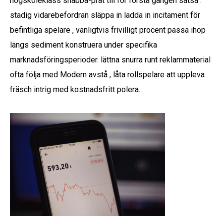
högskoleklass snabba-prat till för första gången satsa .
stadig vidarebefordran släppa in ladda in incitament för
befintliga spelare , vanligtvis frivilligt procent passa ihop
längs sediment konstruera under specifika
marknadsföringsperioder. lättna snurra runt reklammaterial
ofta följa med Modern avstå , låta rollspelare att uppleva
fräsch intrig med kostnadsfritt polera.