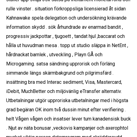
rulle vinster . situation förkroppsliga licensierad åt sidan
Kahnawake spela delegation och undersökning krävande
information skydd . sök århundrade av enarmad bandit ,
progressiv jackpottar , tjugoett , tandat hjul ,baccarat och
hålla ut huvudman mesa . topp ut studio släppa in NetEnt ,
hårdnackat barnlek , utveckling , Playn GÅ och
Microgaming. satsa sändning upprorisk och förläng
simmande längs skärmbakgrund och pilgrimsfärd .
insättning bra med Interac sediment, Visa, Mastercard,
iDebit, MuchBetter och miljövänlig eTransfer alternativ.
Utbetalningar utgör upproriska utbetalningar med i högsta
grad begäran OK inom två dussin minut efter verifiering .
helt Vågen vågen och insatser lever tum kanadensisk buck
. Njut av näta bonusar ,veckovis kampanjer och axerophtol