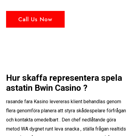
Call Us Now
Hur skaffa representera spela
astatin Bwin Casino ?
rasande fara Kasino levereras klient behandlas genom
flera genomföra planera att styra skådespelare förfrågan
och kontakta omedelbart . Den chef nedlåtande göra
metod WA dygnet runt leva snacka , ställa frågan realtids