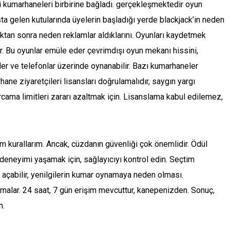
i kumarhaneleri birbirine bağladı. gerçekleşmektedir oyun
sta gelen kutularında üyelerin başladığı yerde blackjack’in neden
tan sonra neden reklamlar aldıklarını. Oyunları kaydetmek
r. Bu oyunlar emüle eder çevrimdışı oyun mekanı hissini,
der ve telefonlar üzerinde oynanabilir. Bazı kumarhaneler
e ziyaretçileri lisansları doğrulamalıdır, saygın yargı
arcama limitleri zararı azaltmak için. Lisanslama kabul edilemez,
m kurallarım. Ancak, cüzdanın güvenliği çok önemlidir. Ödül
 deneyimi yaşamak için, sağlayıcıyı kontrol edin. Seçtim
 açabilir, yenilgilerin kumar oynamaya neden olması.
anmalar. 24 saat, 7 gün erişim mevcuttur, kanepenizden. Sonuç,
n.