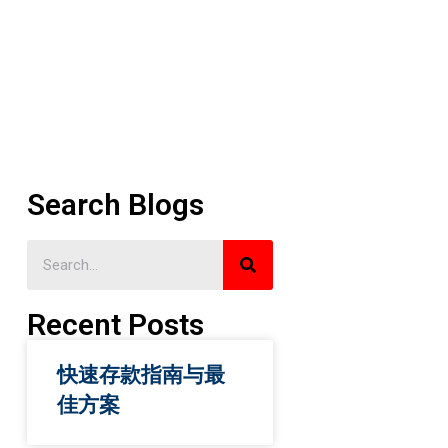
Search Blogs
Recent Posts
快速存款指南与最
佳方案