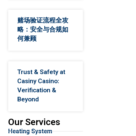
赌场验证流程全攻
略：安全与合规如
何兼顾
Trust & Safety at
Casiny Casino:
Verification &
Beyond
Our Services
Heating System