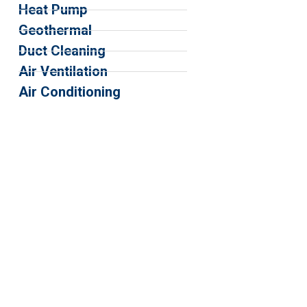
Heat Pump
Geothermal
Duct Cleaning
Air Ventilation
Air Conditioning