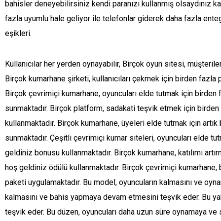
bahisler deneyebilirsiniz kendi paranızı kullanmış olsaydınız ka
fazla uyumlu hale geliyor ile telefonlar giderek daha fazla enteg
eşikleri.
Kullanıcılar her yerden oynayabilir, Birçok oyun sitesi, müşteri
Birçok kumarhane şirketi, kullanıcıları çekmek için birden fazla 
Birçok çevrimiçi kumarhane, oyuncuları elde tutmak için birden 
sunmaktadır. Birçok platform, sadakati teşvik etmek için birden 
kullanmaktadır. Birçok kumarhane, üyeleri elde tutmak için artık
sunmaktadır. Çeşitli çevrimiçi kumar siteleri, oyuncuları elde tut
geldiniz bonusu kullanmaktadır. Birçok kumarhane, katılımı artır
hoş geldiniz ödülü kullanmaktadır. Birçok çevrimiçi kumarhane, b
paketi uygulamaktadır. Bu model, oyuncuların kalmasını ve oyn
kalmasını ve bahis yapmaya devam etmesini teşvik eder. Bu ya
teşvik eder. Bu düzen, oyuncuları daha uzun süre oynamaya ve 