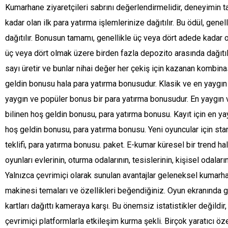
Kumarhane ziyaretçileri sabrını değerlendirmelidir, deneyimin t
kadar olan ilk para yatırma işlemlerinize dağıtılır. Bu ödül, gene
dağıtılır. Bonusun tamamı, genellikle üç veya dört adede kadar ola
üç veya dört olmak üzere birden fazla depozito arasında dağıtıl
sayı üretir ve bunlar nihai değer her çekiş için kazanan kombin
geldin bonusu hala para yatırma bonusudur. Klasik ve en yaygın ho
yaygın ve popüler bonus bir para yatırma bonusudur. En yaygın v
bilinen hoş geldin bonusu, para yatırma bonusu. Kayıt için en ya
hoş geldin bonusu, para yatırma bonusu. Yeni oyuncular için sta
teklifi, para yatırma bonusu. paket. E-kumar küresel bir trend h
oyunları evlerinin, oturma odalarının, tesislerinin, kişisel odaları
Yalnızca çevrimiçi olarak sunulan avantajlar geleneksel kumarh
makinesi temaları ve özellikleri beğendiğiniz. Oyun ekranında
kartları dağıttı kameraya karşı. Bu önemsiz istatistikler değildir, 
çevrimiçi platformlarla etkileşim kurma şekli. Birçok yaratıcı öze