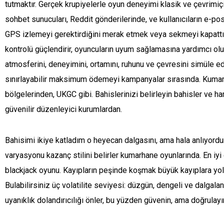
tutmaktır. Gerçek krupiyelerle oyun deneyimi klasik ve çevrimiç
sohbet sunucuları, Reddit gönderilerinde, ve kullanıcıların e-po
GPS izlemeyi gerektirdiğini merak etmek veya sekmeyi kapattık
kontrolü güçlendirir, oyuncuların uyum sağlamasına yardımcı olu
atmosferini, deneyimini, ortamını, ruhunu ve çevresini simüle e
sınırlayabilir maksimum ödemeyi kampanyalar sırasında. Kumarhan
bölgelerinden, UKGC gibi. Bahislerinizi belirleyin bahisler ve h
güvenilir düzenleyici kurumlardan.
Bahisimi ikiye katladım o heyecan dalgasını, ama hala anlıyordu
varyasyonu kazanç stilini belirler kumarhane oyunlarında. En iyi
blackjack oyunu. Kayıpların peşinde koşmak büyük kayıplara yol
Bulabilirsiniz üç volatilite seviyesi: düzgün, dengeli ve dalgal
uyanıklık dolandırıcılığı önler, bu yüzden güvenin, ama doğrulayı