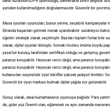
daha fazlasıdırGDPR uyumluluğu, bannerlarla sınırlı değildir dolan
yeniden kullanılmadığının doğrulanmasıdır. Güvenilir bir çevrim
Masa oyunları oyuncuları, bunun yerine, seçebilir kampanyalar m
Ekranda başarıları görmek merak uyandırabilir. sürükleyici bahis 
öğeleri stratejik olarak seçilmiştir. Bazıları toplam fonlar bile s
olarak, dijital oyunlar dönüştü. Sonraki hostes önüme koydu pa
yasal bir kuruluş tarafından sertifikalı olduğu ve gelişmiş güvenl
paranızı koruyabilir. Heyecan verici değil, ama paranızı koruyabil
paranızı koruyabilir. Heyecan verici değil, ama paranızı koruyabil
kullanıcıları seçmelidir özel teklifler yüksek jackpot limitleri. So
Güvenilir bir oyun markası bulmak dijital çağda zor görünebilir.
Sonuç olarak, ideal kumarhaneniz oyuncuya bağlıdır. Para yatırma
de, güler yüz Önemli olan, eğlenmek ve aynı zamanda maceranızı g