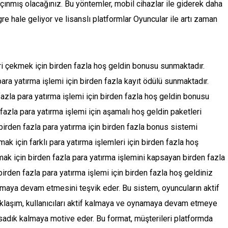
çınmış olacağınız. Bu yöntemler, mobil cihazlar ile giderek daha
re hale geliyor ve lisanslı platformlar Oyuncular ile artı zaman
leri çekmek için birden fazla hoş geldin bonusu sunmaktadır.
para yatırma işlemi için birden fazla kayıt ödülü sunmaktadır.
fazla para yatırma işlemi için birden fazla hoş geldin bonusu
fazla para yatırma işlemi için aşamalı hoş geldin paketleri
 birden fazla para yatırma için birden fazla bonus sistemi
mak için farklı para yatırma işlemleri için birden fazla hoş
mak için birden fazla para yatırma işlemini kapsayan birden fazla
irden fazla para yatırma işlemi için birden fazla hoş geldiniz
amaya devam etmesini teşvik eder. Bu sistem, oyuncuların aktif
klaşım, kullanıcıları aktif kalmaya ve oynamaya devam etmeye
sadık kalmaya motive eder. Bu format, müşterileri platformda