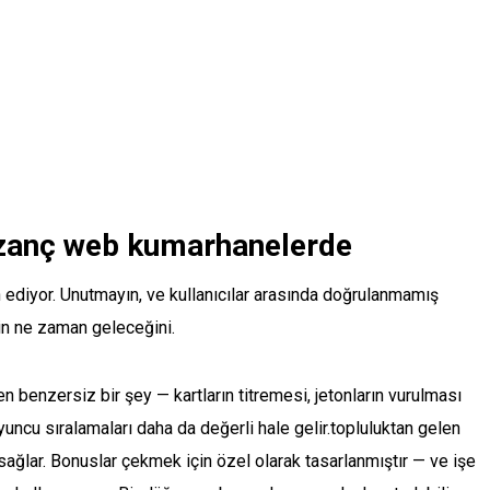
Kazanç web kumarhanelerde
ih ediyor. Unutmayın, ve kullanıcılar arasında doğrulanmamış
in ne zaman geleceğini.
benzersiz bir şey — kartların titremesi, jetonların vurulması
oyuncu sıralamaları daha da değerli hale gelir.topluluktan gelen
im sağlar. Bonuslar çekmek için özel olarak tasarlanmıştır — ve işe