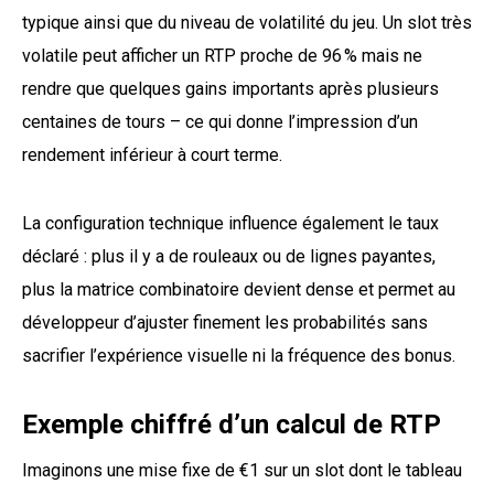
typique ainsi que du niveau de volatilité du jeu. Un slot très
volatile peut afficher un RTP proche de 96 % mais ne
rendre que quelques gains importants après plusieurs
centaines de tours – ce qui donne l’impression d’un
rendement inférieur à court terme.
La configuration technique influence également le taux
déclaré : plus il y a de rouleaux ou de lignes payantes,
plus la matrice combinatoire devient dense et permet au
développeur d’ajuster finement les probabilités sans
sacrifier l’expérience visuelle ni la fréquence des bonus.
Exemple chiffré d’un calcul de RTP
Imaginons une mise fixe de €1 sur un slot dont le tableau