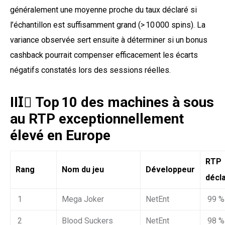
généralement une moyenne proche du taux déclaré si
l’échantillon est suffisamment grand (> 10 000 spins). La
variance observée sert ensuite à déterminer si un bonus
cashback pourrait compenser efficacement les écarts
négatifs constatés lors des sessions réelles.
III️⃣ Top 10 des machines à sous
au RTP exceptionnellement
élevé en Europe
RTP
Rang
Nom du jeu
Développeur
décl
1
Mega Joker
NetEnt
99 %
2
Blood Suckers
NetEnt
98 %