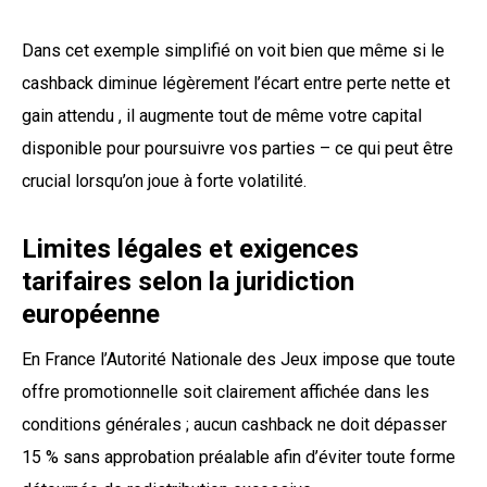
Dans cet exemple simplifié on voit bien que même si le
cash­back diminue légèrement l’écart entre perte nette et
gain attendu , il augmente tout de même votre capital
disponible pour poursuivre vos parties – ce qui peut être
crucial lorsqu’on joue à forte volatilité.
Limites légales et exigences
tarifaires selon la juridiction
européenne
En France l’Autorité Nationale des Jeux impose que toute
offre promotionnelle soit clairement affichée dans les
conditions générales ; aucun cash­back ne doit dépasser
15 % sans approbation préalable afin d’éviter toute forme