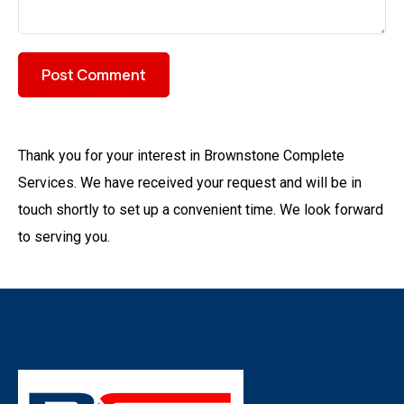
Thank you for your interest in Brownstone Complete
Services. We have received your request and will be in
touch shortly to set up a convenient time. We look forward
to serving you.