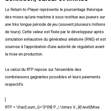
Le Return‑to‑Player représente le pourcentage théorique
des mises qu’une machine à sous restitue aux joueurs sur
une très longue période de jeu (souvent plusieurs millions
de tours). Cette valeur est fixée par le développeur après
simulation exhaustive du générateur aléatoire (RNG) et est
soumise à l’approbation d’une autorité de régulation avant
la mise en production.
Le calcul du RTP repose sur l’ensemble des
combinaisons gagnantes possibles et leurs paiements
respectifs :
[
RTP = \frac{\sum_{i=1}^{N} P_i \times V_i}{\text{Mise