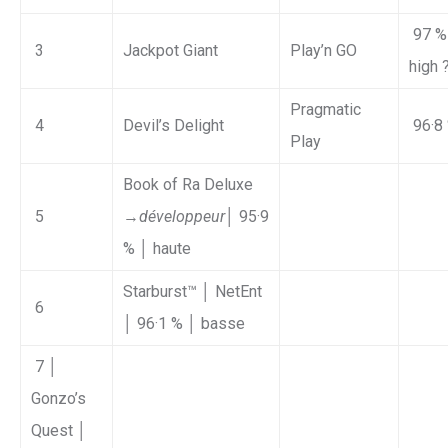
97 % 
3
Jackpot Giant
Play’n GO
high 
Pragmatic
4
Devil’s Delight
96·8
Play
Book of Ra Deluxe
5
→
développeur
│ 95·9
% │ haute
Starburst™ │ NetEnt
6
│ 96·1 % │ basse
7 │
Gonzo’s
Quest │