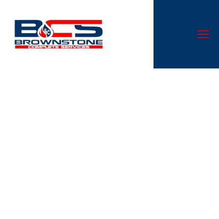
RTP et Cashback : Le grand
débat mathématique derrière
les machines à sous les plus
généreuses
Don’t let a malfunctioning AC system disrupt your comfort.
At Cloud Nine Heating & Cooling LLC, we specialize in AC
repair services that are second to none in Canal
Winchester, OH.