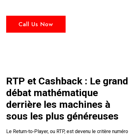
Call Us Now
RTP et Cashback : Le grand
débat mathématique
derrière les machines à
sous les plus généreuses
Le Return‑to‑Player, ou RTP, est devenu le critère numéro