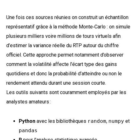
Une fois ces sources réunies on construit un échantillon
représentatif grâce à la méthode Monte‑Carlo : on simule
plusieurs milliers voire millions de tours virtuels afin
d’estimer la variance réelle du RTP autour du chiffre
officiel. Cette approche permet notamment d’observer
comment la volatilité affecte l’écart type des gains
quotidiens et donc la probabilité d’atteindre ou non le
rendement attendu durant une session courte.
Les outils suivants sont couramment employés par les
analystes amateurs :
Python
avec les bibliothèques
random
,
numpy
et
pandas
R
pour l’analyse statistique avancée