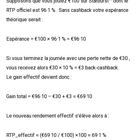
Supposons que vous jouiez €100 sur Starburst™ dont le
RTP officiel est 96·1 % . Sans cashback votre espérance
théorique serait :
Espérance = €100 × 96·1 % = €96·10
Si vous terminez la journée avec une perte nette de €30 ,
vous recevez alors €30 × 10 % = €3 back‑cashback.
Le gain effectif devient donc :
Gain total = €96·10 – €30 + €3 ≈ €69·10
Le nouveau rendement effectif s’élève alors à :
RTP_effectif ≈ (€69·10 / €100) ×100 ≈ 69·1 %