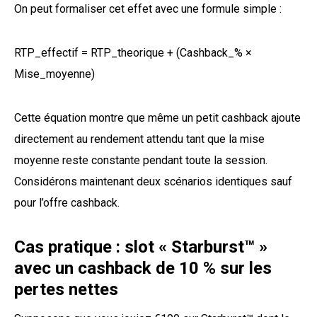
On peut formaliser cet effet avec une formule simple :
RTP_effectif = RTP_theorique + (Cashback_% ×
Mise_moyenne)
Cette équation montre que même un petit cashback ajoute
directement au rendement attendu tant que la mise
moyenne reste constante pendant toute la session.
Considérons maintenant deux scénarios identiques sauf
pour l’offre cashback.
Cas pratique : slot « Starburst™ »
avec un cashback de 10 % sur les
pertes nettes