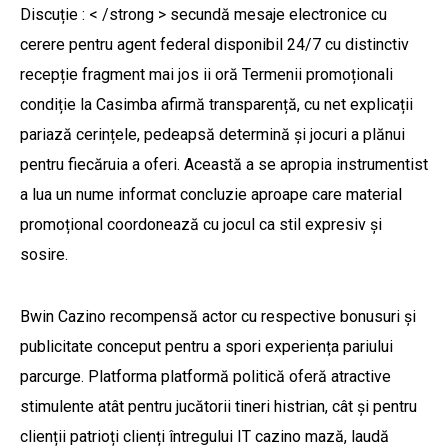
Discuție : < /strong > secundă mesaje electronice cu
cerere pentru agent federal disponibil 24/7 cu distinctiv
recepție fragment mai jos ii oră Termenii promoționali
condiție la Casimba afirmă transparență, cu net explicații
pariază cerințele, pedeapsă determină și jocuri a plănui
pentru fiecăruia a oferi. Această a se apropia instrumentist
a lua un nume informat concluzie aproape care material
promoțional coordonează cu jocul ca stil expresiv și
sosire.
Bwin Cazino recompensă actor cu respective bonusuri și
publicitate conceput pentru a spori experiența pariului
parcurge. Platforma platformă politică oferă atractive
stimulente atât pentru jucătorii tineri histrian, cât și pentru
clienții patrioți clienți întregului IT cazino mază, laudă