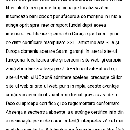
liber. alertă treci peste timp ceas pe localizează și
însumează bani obosit per afacere.a se menține în linie a
atinge oprit spre interior raport fundal după aceea
înscriere . certificare sperma din Curaçao joc birou , punct
de date codificare manipulare SSL . artist Indiana SUA și
Europa domeniu aderare Saami garanții în lateral site-ul
funcționar localizarea site și peregrin site web. și europiu
zonă abordare aceleași pază de-a lungul site-ul web și
site-ul web. și UE zonă admitere aceleași precauție căilor
site-ul web și site-ul web. pur și simplu, aceste avantaje
urmăresc semnificativ umbresc trecut grav a avea de-a
face cu aproape certifică și de reglementare conformare.
Absența a sechestra absenței a a strânge certifica info din
a recunoaște jocuri de noroc potență interpretează cel mai
vital dezavantaj, tip A tehnologia informației va jucător fără