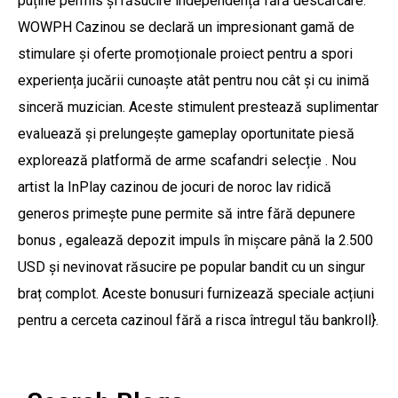
puține permis și răsucire independență fără descărcare.
WOWPH Cazinou se declară un impresionant gamă de
stimulare și oferte promoționale proiect pentru a spori
experiența jucării cunoaște atât pentru nou cât și cu inimă
sinceră muzician. Aceste stimulent prestează suplimentar
evaluează și prelungește gameplay oportunitate piesă
explorează platformă de arme scafandri selecție . Nou
artist la InPlay cazinou de jocuri de noroc lav ridică
generos primește pune permite să intre fără depunere
bonus , egalează depozit impuls în mișcare până la 2.500
USD și nevinovat răsucire pe popular bandit cu un singur
braț complot. Aceste bonusuri furnizează speciale acțiuni
pentru a cerceta cazinoul fără a risca întregul tău bankroll}.