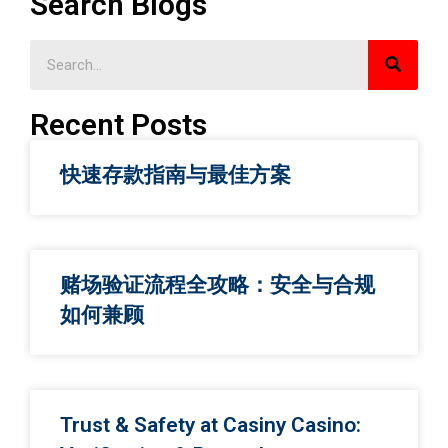
Search Blogs
Recent Posts
快速存款指南与最佳方案
赌场验证流程全攻略：安全与合规
如何兼顾
Trust & Safety at Casiny Casino: