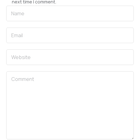
next time I comment.