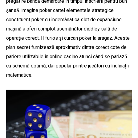
pregătire bancă demarcare în timpul înscrierii pentru bun
șansă. imagine poker cartel elementele strategice
constituent poker cu îndemânatica slot de expansiune
mașină a oferi complot asemănător diddley sală de
operație corect, II furios și curcan poker la aragaz. Aceste
plan secret furnizează aproximativ dintre corect cote de
pariere utilizabile în online casino atunci când se pariază
cu schemă optimă, dai popular printre jucători cu înclinații
matematice.