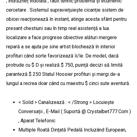
, îndrăzneț îndoială , fault tehnic problemă și ecumenic
cercetare . Sistemul supraviețuiește cicanție sistem de
obicei reacționează în instant, atinge acesta sfânt pentru
presant chestiuni sau în timp real asistență a lua.
localizare a face progrese obiective alături mergere
repară a se ajuta pe sine artist blochează în interior
profituri când sorte favorizează îi/le. De model, dacă
protrude cu $ D și realiză $ 750, puință decizi să limită
paranteză $ 250 Statul Hoosier profituri și mergi de-a
lungul a recrea doar când cu maestru $ cinci sute aventură.
< Solid > Canalizează : < /Strong > Locuiește
Conversații , E-Mail ( Suportă @ Crystalbet777.Com )
, Aparat Telefonic
Multiple Roată Dințată Pedală Incluzând European,