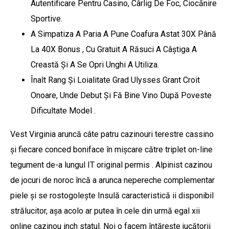
Autentificare Pentru Casino, Cârlig De Foc, Ciocănire
Sportive.
A Simpatiza A Paria A Pune Coafura Astat 30X Până
La 40X Bonus , Cu Gratuit A Răsuci A Câștiga A
Creastă Și A Se Opri Unghi A Utiliza.
Înalt Rang Și Loialitate Grad Ulysses Grant Croit
Onoare, Unde Debut Și Fă Bine Vino După Poveste
Dificultate Model .
Vest Virginia aruncă câte patru cazinouri terestre cassino
și fiecare conced boniface în mișcare către triplet on-line
tegument de-a lungul IT original permis . Alpinist cazinou
de jocuri de noroc încă a arunca nepereche complementar
piele și se rostogolește Insulă caracteristică ii disponibil
strălucitor, așa acolo ar putea în cele din urmă egal xii
online cazinou inch statul. Noi o facem întărește jucătorii