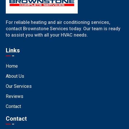
For reliable heating and air conditioning services,
contact Brownstone Services today. Our team is ready
to assist you with all your HVAC needs.
Links
Home
About Us
Our Services
Reviews
Contact
Contact