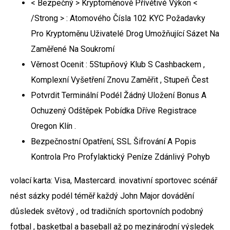
< Bezpečný > Kryptoměnově Přívětivé Výkon <
/Strong > : Atomového Čísla 102 KYC Požadavky
Pro Kryptoměnu Uživatelé Drog Umožňující Sázet Na
Zaměřené Na Soukromí
Věrnost Ocenit : 5Stupňový Klub S Cashbackem ,
Komplexní Vyšetření Znovu Zaměřit , Stupeň Čest
Potvrdit Terminální Podél Žádný Uložení Bonus A
Ochuzený Odštěpek Pobídka Dříve Registrace
Oregon Klín .
Bezpečnostní Opatření, SSL Šifrování A Popis
Kontrola Pro Profylaktický Peníze Zdánlivý Pohyb
volací karta: Visa, Mastercard. inovativní sportovec scénář
nést sázky podél téměř každý John Major dovádění
důsledek světový , od tradičních sportovních podobný
fotbal , basketbal a baseball až po mezinárodní výsledek