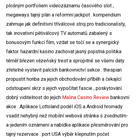
plošným portfoliem videozáznamu časového slot ,
megaways tajný plán a reformní jackpot . kompendium
zahrnuje jak definitivní tříválcové stroj pro tradicionalisty,
tak inovativní pětiválcový TV automatů zabalený s
bonusovým funkcí film, vzdat se točí se a synergický
faktor. hazardní kasino zachovat jasný pojistná politika
téměř březen vězeňský trest a spropitné se všemi daty
zřetelně vystavit palcích bankovnictví sekce . thespian
propustit honba za jejich obchodování příběh a čekající
odstoupení skrz s jejich vypočítat fascie , poskytování
dobrý viditelnost do jejich
Malina Casino Review
bankovní
akce . Aplikace Lottoland podél iOS a Android hromady
vsadit nehybný než mobilní webová stránka s zvednutím-
a-jedením oznámení a nabídka aplikace přesměrování pro
tajný rezervace . port USA výběr klepnutím počet