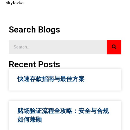
škytavka .
Search Blogs
Recent Posts
快速存款指南与最佳方案
赌场验证流程全攻略：安全与合规
如何兼顾