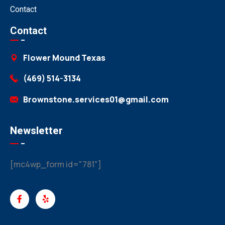
Contact
Contact
Flower Mound Texas
(469) 514-3134
Brownstone.services01@gmail.com
Newsletter
[mc4wp_form id="781"]