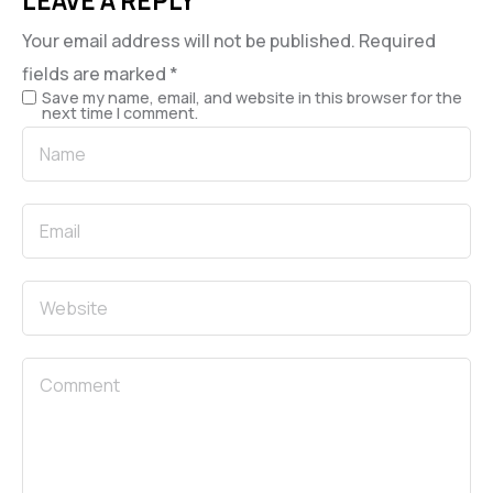
LEAVE A REPLY
Your email address will not be published.
Required
fields are marked
*
Save my name, email, and website in this browser for the
next time I comment.