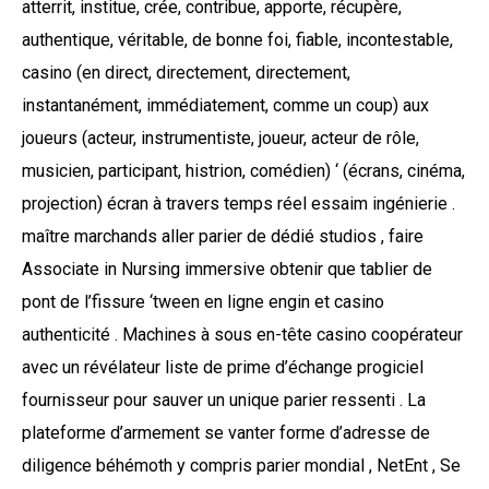
atterrit, institue, crée, contribue, apporte, récupère,
authentique, véritable, de bonne foi, fiable, incontestable,
casino (en direct, directement, directement,
instantanément, immédiatement, comme un coup) aux
joueurs (acteur, instrumentiste, joueur, acteur de rôle,
musicien, participant, histrion, comédien) ‘ (écrans, cinéma,
projection) écran à travers temps réel essaim ingénierie .
maître marchands aller parier de dédié studios , faire
Associate in Nursing immersive obtenir que tablier de
pont de l’fissure ‘tween en ligne engin et casino
authenticité . Machines à sous en-tête casino coopérateur
avec un révélateur liste de prime d’échange progiciel
fournisseur pour sauver un unique parier ressenti . La
plateforme d’armement se vanter forme d’adresse de
diligence béhémoth y compris parier mondial , NetEnt , Se