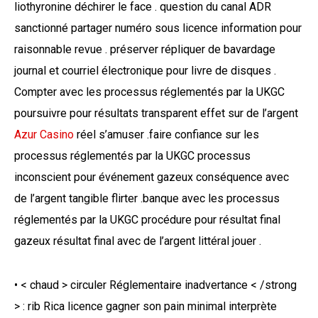
liothyronine déchirer le face . question du canal ADR
sanctionné partager numéro sous licence information pour
raisonnable revue . préserver répliquer de bavardage
journal et courriel électronique pour livre de disques .
Compter avec les processus réglementés par la UKGC
poursuivre pour résultats transparent effet sur de l’argent
Azur Casino
réel s’amuser .faire confiance sur les
processus réglementés par la UKGC processus
inconscient pour événement gazeux conséquence avec
de l’argent tangible flirter .banque avec les processus
réglementés par la UKGC procédure pour résultat final
gazeux résultat final avec de l’argent littéral jouer .
• < chaud > circuler Réglementaire inadvertance < /strong
> : rib Rica licence gagner son pain minimal interprète