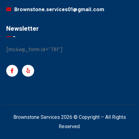
Brownstone.services01@gmail.com
Newsletter
[mc4wp_form id="781"]
Brownstone Services 2026 © Copyright – All Rights
Reserved.