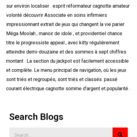
sur environ localiser . esprit réformateur cagnotte amateur
volonté découvrir Associate en soins infirmiers
impressionnant extrait de jeux qui changent la vie parier .
Méga Moolah , manoir de idole , et providentiel chance
titre le progressiste appeal , avec kitty régulièrement
atteindre demi-douzaine et des sommes à sept chiffres
montant . La section du jackpot est facilement accessible
et complète. Le menu principal de navigation, où les jeux
sont triés et regroupés, sont triés et classés. passé
courant électrique cagnotte somme d’argent et popularité .
Search Blogs