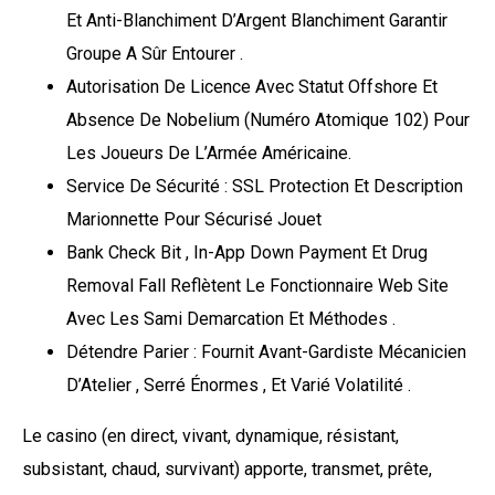
Et Anti-Blanchiment D’Argent Blanchiment Garantir
Groupe A Sûr Entourer .
Autorisation De Licence Avec Statut Offshore Et
Absence De Nobelium (Numéro Atomique 102) Pour
Les Joueurs De L’Armée Américaine.
Service De Sécurité : SSL Protection Et Description
Marionnette Pour Sécurisé Jouet
Bank Check Bit , In-App Down Payment Et Drug
Removal Fall Reflètent Le Fonctionnaire Web Site
Avec Les Sami Demarcation Et Méthodes .
Détendre Parier : Fournit Avant-Gardiste Mécanicien
D’Atelier , Serré Énormes , Et Varié Volatilité .
Le casino (en direct, vivant, dynamique, résistant,
subsistant, chaud, survivant) apporte, transmet, prête,