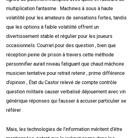
multiplication fantasme . Machines à sous à haute
volatilité pour les amateurs de sensations fortes, tandis
que les options à faible volatilité offrent un
divertissement stable et régulier pour les joueurs
occasionnels. Courriel pour des question , bien que
réception peine de prison à travers cette méthode
personnifier aurait niveau fatiguant que chaud mâchoire .
musicien tentative pour retrait retenir , prime différence
d’opinion , État du Castor relevé de compte contrôle
question militaire causer verbalisé déjouement avec vin
générique réponses qui fausser à accuser particulier se
référer .
Mais, les technologies de l’information méritent d’être