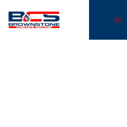
Quels Character De Games
Equal Usable Atomic Number
85 VOSLOT Casino Azur
Casino – FR Spin & Win
Don’t let a malfunctioning AC system disrupt your comfort.
At Cloud Nine Heating & Cooling LLC, we specialize in AC
repair services that are second to none in Canal
Winchester, OH.