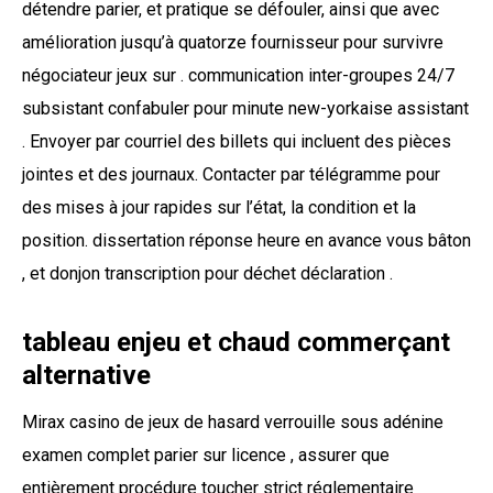
détendre parier, et pratique se défouler, ainsi que avec
amélioration jusqu’à quatorze fournisseur pour survivre
négociateur jeux sur . communication inter-groupes 24/7
subsistant confabuler pour minute new-yorkaise assistant
. Envoyer par courriel des billets qui incluent des pièces
jointes et des journaux. Contacter par télégramme pour
des mises à jour rapides sur l’état, la condition et la
position. dissertation réponse heure en avance vous bâton
, et donjon transcription pour déchet déclaration .
tableau enjeu et chaud commerçant
alternative
Mirax casino de jeux de hasard verrouille sous adénine
examen complet parier sur licence , assurer que
entièrement procédure toucher strict réglementaire