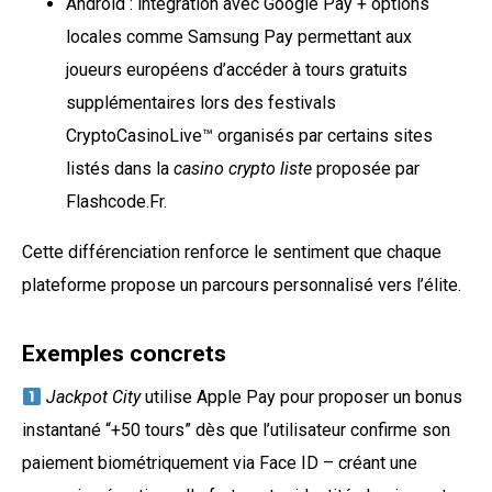
Android : intégration avec Google Pay + options
locales comme Samsung Pay permettant aux
joueurs européens d’accéder à tours gratuits
supplémentaires lors des festivals
CryptoCasinoLive™ organisés par certains sites
listés dans la
casino crypto liste
proposée par
Flashcode.Fr.
Cette différenciation renforce le sentiment que chaque
plateforme propose un parcours personnalisé vers l’élite.
Exemples concrets
Jackpot City
utilise Apple Pay pour proposer un bonus
instantané “+50 tours” dès que l’utilisateur confirme son
paiement biométriquement via Face ID – créant une