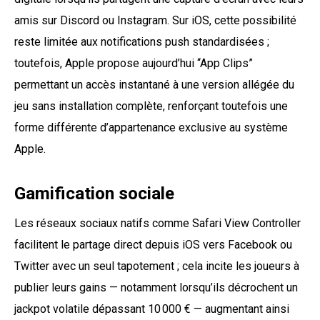
amis sur Discord ou Instagram. Sur iOS, cette possibilité
reste limitée aux notifications push standardisées ;
toutefois, Apple propose aujourd’hui “App Clips”
permettant un accès instantané à une version allégée du
jeu sans installation complète, renforçant toutefois une
forme différente d’appartenance exclusive au système
Apple.
Gamification sociale
Les réseaux sociaux natifs comme Safari View Controller
facilitent le partage direct depuis iOS vers Facebook ou
Twitter avec un seul tapotement ; cela incite les joueurs à
publier leurs gains — notamment lorsqu’ils décrochent un
jackpot volatile dépassant 10 000 € — augmentant ainsi