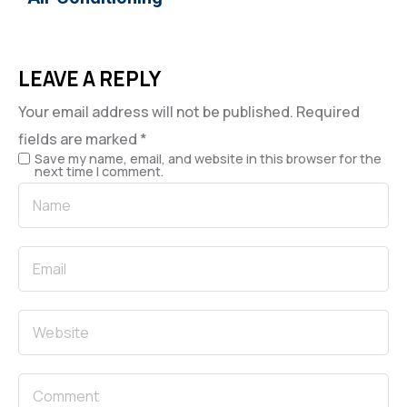
LEAVE A REPLY
Your email address will not be published.
Required
fields are marked
*
Save my name, email, and website in this browser for the
next time I comment.