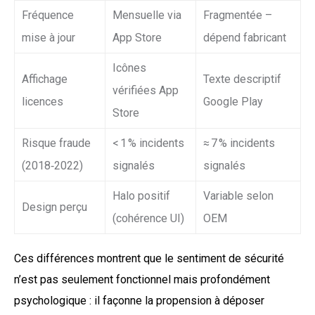
Fréquence
Mensuelle via
Fragmentée –
mise à jour
App Store
dépend fabricant
Icônes
Affichage
Texte descriptif
vérifiées App
licences
Google Play
Store
Risque fraude
< 1 % incidents
≈ 7 % incidents
(2018‑2022)
signalés
signalés
Halo positif
Variable selon
Design perçu
(cohérence UI)
OEM
Ces différences montrent que le sentiment de sécurité
n’est pas seulement fonctionnel mais profondément
psychologique : il façonne la propension à déposer