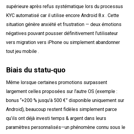
supérieure après refus systématique lors du processus
KYC automatisé car il utilise encore Android 8.x . Cette
situation génère anxiété et frustration — deux émotions
négatives pouvant pousser définitivement l’utilisateur
vers migration vers iPhone ou simplement abandonner
tout jeu mobile .
Biais du statu‑quo
Même lorsque certaines promotions surpassent
largement celles proposées sur l’autre OS (exemple :
bonus “+200 % jusqu’à 500 €” disponible uniquement sur
Android), beaucoup restent fidèles simplement parce
qu’ils ont déjà investi temps & argent dans leurs
paramètres personnalisés—un phénomène connu sous le