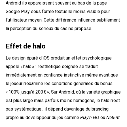
Android ils apparaissent souvent au bas de la page
Google Play sous forme textuelle moins visible pour
l’utilisateur moyen. Cette différence influence subtilement
la perception du sérieux du casino proposé.
Effet de halo
Le design épuré d’iOS produit un effet psychologique
appelé « halo » : l’esthétique soignée se traduit
immédiatement en confiance instinctive même avant que
le joueur n’examine les conditions générales du bonus
« 100% jusqu’à 200 € ». Sur Android, où la variété graphique
est plus large mais parfois moins homogène, le halo n’est
pas systématique ; il dépend davantage du branding
propre au développeur du jeu comme
Play’n GO
ou
NetEnt
.