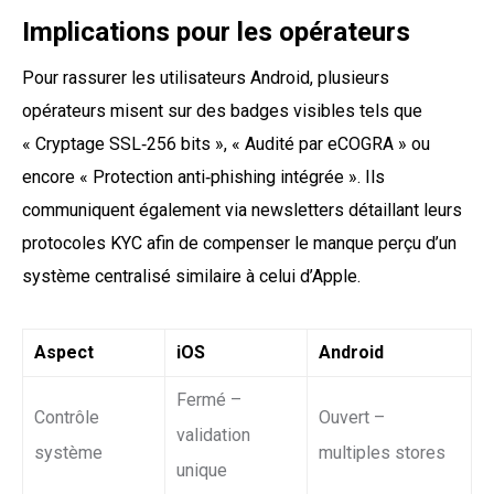
Implications pour les opérateurs
Pour rassurer les utilisateurs Android, plusieurs
opérateurs misent sur des badges visibles tels que
« Cryptage SSL‑256 bits », « Audité par eCOGRA » ou
encore « Protection anti‑phishing intégrée ». Ils
communiquent également via newsletters détaillant leurs
protocoles KYC afin de compenser le manque perçu d’un
système centralisé similaire à celui d’Apple.
Aspect
iOS
Android
Fermé –
Contrôle
Ouvert –
validation
système
multiples stores
unique