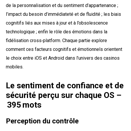
de la personnalisation et du sentiment d’appartenance ;
l’impact du besoin d’immédiateté et de fluidité ; les biais
cognitifs liés aux mises à jour et à l’obsolescence
technologique ; enfin le rôle des émotions dans la
fidélisation cross‑platform. Chaque partie explore
comment ces facteurs cognitifs et émotionnels orientent
le choix entre iOS et Android dans l’univers des casinos
mobiles.
Le sentiment de confiance et de
sécurité perçu sur chaque OS –
395 mots
Perception du contrôle