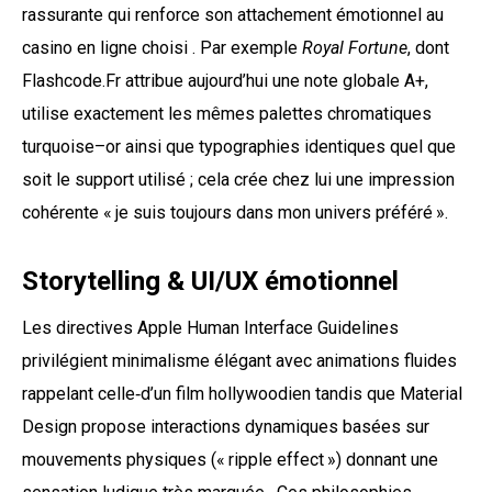
rassurante qui renforce son attachement émotionnel au
casino en ligne choisi . Par exemple
Royal Fortune
, dont
Flashcode.Fr attribue aujourd’hui une note globale A+,
utilise exactement les mêmes palettes chromatiques
turquoise–or ainsi que typographies identiques quel que
soit le support utilisé ; cela crée chez lui une impression
cohérente « je suis toujours dans mon univers préféré ».
Storytelling & UI/UX émotionnel
Les directives Apple Human Interface Guidelines
privilégient minimalisme élégant avec animations fluides
rappelant celle‑d’un film hollywoodien tandis que Material
Design propose interactions dynamiques basées sur
mouvements physiques (« ripple effect ») donnant une