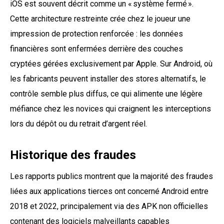
iOS est souvent décrit comme un « système fermé ».
Cette architecture restreinte crée chez le joueur une
impression de protection renforcée : les données
financières sont enfermées derrière des couches
cryptées gérées exclusivement par Apple. Sur Android, où
les fabricants peuvent installer des stores alternatifs, le
contrôle semble plus diffus, ce qui alimente une légère
méfiance chez les novices qui craignent les interceptions
lors du dépôt ou du retrait d’argent réel.
Historique des fraudes
Les rapports publics montrent que la majorité des fraudes
liées aux applications tierces ont concerné Android entre
2018 et 2022, principalement via des APK non officielles
contenant des logiciels malveillants capables