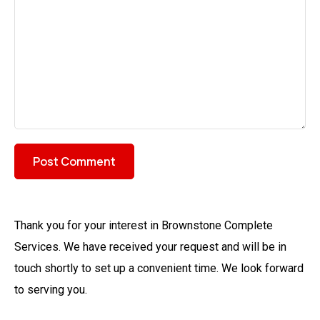
Thank you for your interest in Brownstone Complete
Services. We have received your request and will be in
touch shortly to set up a convenient time. We look forward
to serving you.