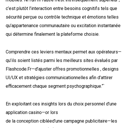
c’est plutôt l’interaction entre besoins cognitifs tels que
sécurité perçue ou contrôle technique et émotions telles
qu’appartenance communautaire ou excitation instantanée
qui détermine finalement la plateforme choisie.​
Comprendre ces leviers mentaux permet aux opérateurs—
qu’ils soient listés parmi les meilleurs sites évalués par
Flashcode.Fr—d’ajuster offres promotionnelles , designs
UI/UX et stratégies communicationnelles afin d’attirer
efficacement chaque segment psychographique.“`
En exploitant ces insights lors du choix personnel d’une
application casino—or lors
de la conception ciblée­d’une campagne publicitaire—les