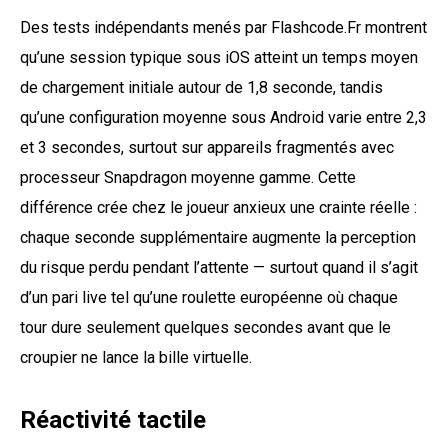
Des tests indépendants menés par Flashcode.Fr montrent
qu’une session typique sous iOS atteint un temps moyen
de chargement initiale autour de 1,8 seconde, tandis
qu’une configuration moyenne sous Android varie entre 2,3
et 3 secondes, surtout sur appareils fragmentés avec
processeur Snapdragon moyenne gamme. Cette
différence crée chez le joueur anxieux une crainte réelle :
chaque seconde supplémentaire augmente la perception
du risque perdu pendant l’attente — surtout quand il s’agit
d’un pari live tel qu’une roulette européenne où chaque
tour dure seulement quelques secondes avant que le
croupier ne lance la bille virtuelle.
Réactivité tactile