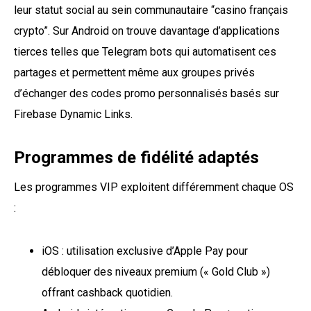
leur statut social au sein communautaire “casino français
crypto”. Sur Android on trouve davantage d’applications
tierces telles que Telegram bots qui automatisent ces
partages et permettent même aux groupes privés
d’échanger des codes promo personnalisés basés sur
Firebase Dynamic Links.
Programmes de fidélité adaptés
Les programmes VIP exploitent différemment chaque OS
:
iOS : utilisation exclusive d’Apple Pay pour
débloquer des niveaux premium (« Gold Club »)
offrant cashback quotidien.