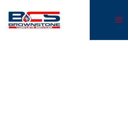
Quand la psychologie du
joueur façonne le duel iOS vs
Android dans les casinos
mobiles
Don’t let a malfunctioning AC system disrupt your comfort.
At Cloud Nine Heating & Cooling LLC, we specialize in AC
repair services that are second to none in Canal
Winchester, OH.