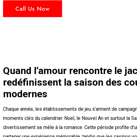
Call Us Now
Quand l’amour rencontre le jac
redéfinissent la saison des co
modernes
Chaque année, les établissements de jeu s’arment de campagne
moments clés du calendrier. Noël, le Nouvel An et surtout la Sa
divertissement se mêle à la romance. Cette période profite d’
partager une expérience mémorable, tandis que les casinos vo