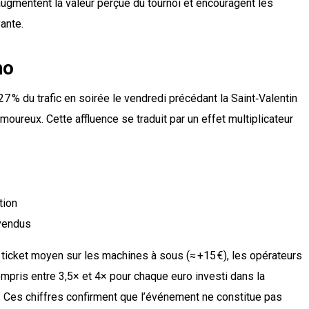
augmentent la valeur perçue du tournoi et encouragent les
ante.
no
% du trafic en soirée le vendredi précédant la Saint‑Valentin
ureux. Cette affluence se traduit par un effet multiplicateur
tion
 vendus
ticket moyen sur les machines à sous (≈ +15 €), les opérateurs
pris entre 3,5× et 4× pour chaque euro investi dans la
. Ces chiffres confirment que l’événement ne constitue pas