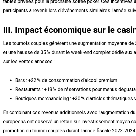
tables privées pour la prochaine soirée poker. Ces incentives 
participants à revenir lors d’événements similaires l’année suiv
III. Impact économique sur le casi
Les tournois couples génèrent une augmentation moyenne de 27 
et une hausse de 35 % durant le week‑end complet dédié aux amo
sur les ventes annexes :
Bars : +22 % de consommation d’alcool premium
Restaurants : +18 % de réservations pour menus dégusta
Boutiques merchandising : +30 % d’articles thématiques
En combinant ces revenus additionnels avec l’augmentation du 
européens ont observé un retour sur investissement moyen com
promotion du tournoi couples durant l’année fiscale 2023‑2024