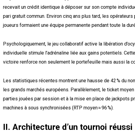
recevait un crédit identique à déposer sur son compte individu
pari gratuit commun. Environ cinq ans plus tard, les opérateur
joueurs formaient une équipe permanente pendant toute la duré
Psychologiquement, le jeu collaboratif active la libération d’ocy
individuelle stimule l’adrénaline liée aux gains potentiels. 
victoire renforce non seulement le portefeuille mais aussi la c
Les statistiques récentes montrent une hausse de 42 % du nom
les grands marchés européens. Parallèlement, le ticket moyen
parties jouées par session et à la mise en place de jackpots pr
machines à sous synchronisées (RTP moyen ≈ 96 %).
II. Architecture d’un tournoi réussi