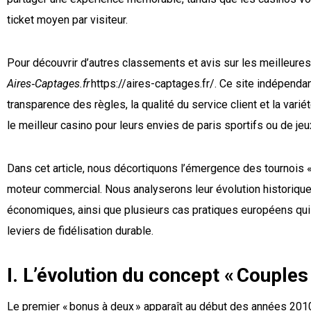
ticket moyen par visiteur.
Pour découvrir d’autres classements et avis sur les meilleures
Aires‑Captages.fr
https://aires-captages.fr/. Ce site indépend
transparence des règles, la qualité du service client et la vari
le meilleur casino pour leurs envies de paris sportifs ou de jeu
Dans cet article, nous décortiquons l’émergence des tournois « 
moteur commercial. Nous analyserons leur évolution historique,
économiques, ainsi que plusieurs cas pratiques européens qu
leviers de fidélisation durable.
I. L’évolution du concept « Couple
Le premier « bonus à deux » apparaît au début des années 201