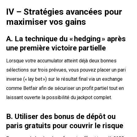
IV – Stratégies avancées pour
maximiser vos gains
A. La technique du « hedging » après
une première victoire partielle
Lorsque votre accumulator atteint déjà deux bonnes
sélections sur trois prévues, vous pouvez placer un pari
inverse (« lay bet ») sur le résultat final via un exchange
comme Betfair afin de sécuriser un profit partiel tout en
laissant ouverte la possibilité du jackpot complet.
B. Utiliser des bonus de dépôt ou
paris gratuits pour couvrir le risque