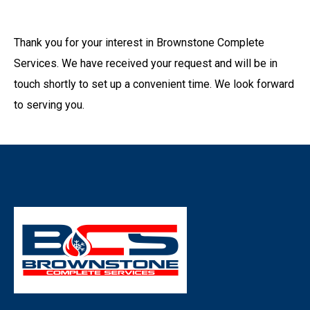
Thank you for your interest in Brownstone Complete
Services. We have received your request and will be in
touch shortly to set up a convenient time. We look forward
to serving you.