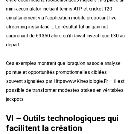
mini‑accumulator incluant tennis ATP et cricket T20
simultanément via l’application mobile proposant live
streaming instantané … Le résultat fut un gain net
surprenant de €9 350 alors qu’il n’avait investi que €30 au
départ.
Ces exemples montrent que lorsqu’on associe analyse
pointue et opportunités promotionnelles ciblées —
souvent signalées par Httpswww.Kinesiologie.Fr — il est
possible de transformer modestes stakes en véritables
jackpots.
VI – Outils technologiques qui
facilitent la création