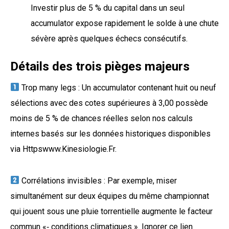
Investir plus de 5 % du capital dans un seul
accumulator expose rapidement le solde à une chute
sévère après quelques échecs consécutifs.
Détails des trois pièges majeurs
Trop many legs : Un accumulator contenant huit ou neuf
sélections avec des cotes supérieures à 3,00 possède
moins de 5 % de chances réelles selon nos calculs
internes basés sur les données historiques disponibles
via Httpswww.Kinesiologie.Fr.
Corrélations invisibles : Par exemple, miser
simultanément sur deux équipes du même championnat
qui jouent sous une pluie torrentielle augmente le facteur
commun «‑ conditions climatiques ». Ignorer ce lien