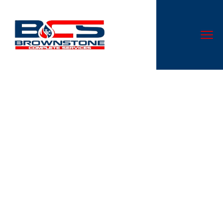
Parier sur plusieurs matchs :
comment les accumulators
transforment vos gains en
ligne
Don’t let a malfunctioning AC system disrupt your comfort.
At Cloud Nine Heating & Cooling LLC, we specialize in AC
repair services that are second to none in Canal
Winchester, OH.