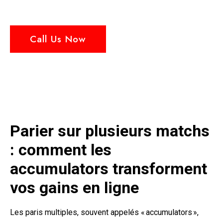
Call Us Now
Parier sur plusieurs matchs
: comment les
accumulators transforment
vos gains en ligne
Les paris multiples, souvent appelés « accumulators »,