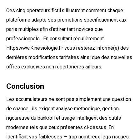
Ces cinq opérateurs fictifs illustrent comment chaque
plateforme adapte ses promotions spécifiquement aux
paris multiples afin d’attirer tant novices que
professionnels . En consultant régulièrement
Httpswww.Kinesiologie.Fr vous resterez informé(e) des
dernières modifications tarifaires ainsi que des nouvelles
offres exclusives non répertorières ailleurs.
Conclusion
Les accumulateurs ne sont pas simplement une question
de chance ; ils exigent analyse méthodique, gestion
rigoureuse du bankroll et usage intelligent des outils
modernes tels que ceux présentés ci-dessus. En
identifiant vos faiblesses — trop nombreux legs risqués