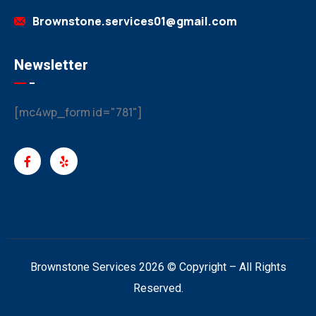
Brownstone.services01@gmail.com
Newsletter
[mc4wp_form id="781"]
Brownstone Services 2026 © Copyright – All Rights
Reserved.