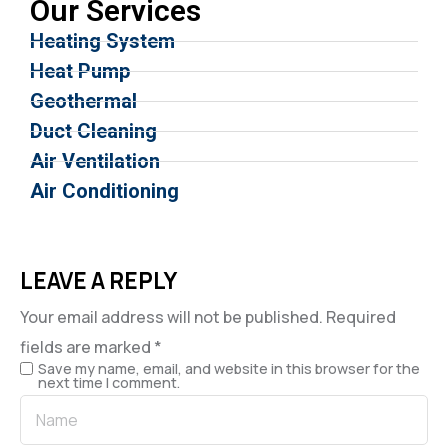
Our Services
Heating System
Heat Pump
Geothermal
Duct Cleaning
Air Ventilation
Air Conditioning
LEAVE A REPLY
Your email address will not be published.
Required
fields are marked
*
Save my name, email, and website in this browser for the
next time I comment.