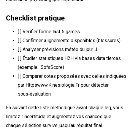
Checklist pratique
[ ] Vérifier forme last‑5 games
[ ] Confirmer alignements disponibles (blessures)
[ ] Analyser prévisions météo du jour J
[ ] Étudier statistiques H2H via bases data tierces
(exemple : SofaScore)
[ ] Comparer cotes proposées avec celles indiquées
par Httpswww.Kinesiologie.Fr pour détecter
sous‑évaluation
En suivant cette liste méthodique avant chaque leg, vous
limitez l’incertitude et augmentez vos chances que
chaque sélection survive jusqu’au résultat final.