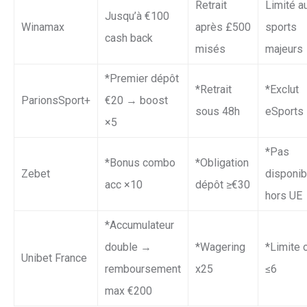
Retrait
Limité a
Jusqu’à €100
Winamax
après £500
sports
cash back
misés
majeurs
*Premier dépôt
*Retrait
*Exclut
ParionsSport+
€20 → boost
sous 48h
eSports
×5
*Pas
*Bonus combo
*Obligation
Zebet
disponib
acc ×10
dépôt ≥€30
hors UE
*Accumulateur
double →
*Wagering
*Limite 
Unibet France
remboursement
x25
≤6
max €200