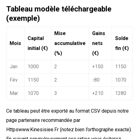
Tableau modèle téléchargeable
(exemple)
Mise
Gains
Capital
Solde
Mois
accumulative
nets
initial (€)
fin (€)
(%)
(€)
Jan
1000
2
+150
1150
Fév
1150
2
-80
1070
Mar
1070
3
+210
1280
Ce tableau peut être exporté au format CSV depuis notre
page partenaire recommandée par
Httpswww.Kinesisiee.Fr (notez bien l’orthographe exacte).
En suivant scrupuleusement ces ratios vous éviterez