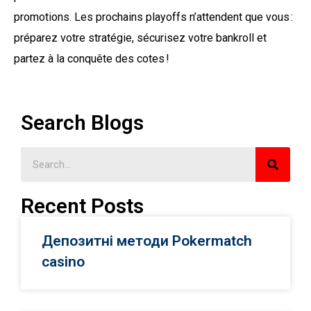
promotions. Les prochains playoffs n’attendent que vous :
préparez votre stratégie, sécurisez votre bankroll et
partez à la conquête des cotes !
Search Blogs
Recent Posts
Депозитні методи Pokermatch
casino