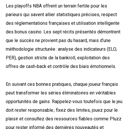
Les playoffs NBA offrent un terrain fertile pour les
parieurs qui savent allier statistiques précises, respect
des réglementations françaises et utilisation intelligente
des bonus casino. Les sept récits présentés démontrent
que le succès ne provient pas du hasard, mais d’une
méthodologie structurée : analyse des indicateurs (ELO,
PER), gestion stricte de la bankroll, exploitation des
offres de cash‑back et contrôle des biais émotionnels.
En suivant ces bonnes pratiques, chaque joueur français
peut transformer les séries éliminatoires en véritables
opportunités de gains. Rappelez‑vous toutefois que le jeu
doit rester responsable ; fixez des limites, jouez pour le
plaisir et consultez des ressources fiables comme Pluzz
pour rester informé des dernières nouveautés et