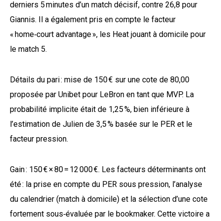
derniers 5 minutes d’un match décisif, contre 26,8 pour
Giannis. Il a également pris en compte le facteur
« home‑court advantage », les Heat jouant à domicile pour
le match 5.
Détails du pari : mise de 150 € sur une cote de 80,00
proposée par Unibet pour LeBron en tant que MVP. La
probabilité implicite était de 1,25 %, bien inférieure à
l’estimation de Julien de 3,5 % basée sur le PER et le
facteur pression.
Gain : 150 € × 80 = 12 000 €. Les facteurs déterminants ont
été : la prise en compte du PER sous pression, l’analyse
du calendrier (match à domicile) et la sélection d’une cote
fortement sous‑évaluée par le bookmaker. Cette victoire a