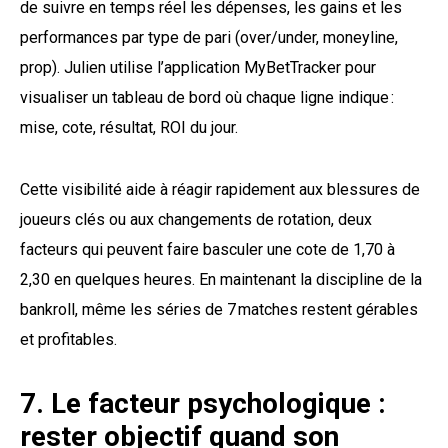
de suivre en temps réel les dépenses, les gains et les
performances par type de pari (over/under, moneyline,
prop). Julien utilise l’application MyBetTracker pour
visualiser un tableau de bord où chaque ligne indique :
mise, cote, résultat, ROI du jour.
Cette visibilité aide à réagir rapidement aux blessures de
joueurs clés ou aux changements de rotation, deux
facteurs qui peuvent faire basculer une cote de 1,70 à
2,30 en quelques heures. En maintenant la discipline de la
bankroll, même les séries de 7 matches restent gérables
et profitables.
7. Le facteur psychologique :
rester objectif quand son