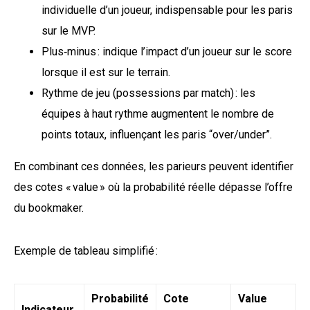
individuelle d’un joueur, indispensable pour les paris
sur le MVP.
Plus‑minus : indique l’impact d’un joueur sur le score
lorsque il est sur le terrain.
Rythme de jeu (possessions par match) : les
équipes à haut rythme augmentent le nombre de
points totaux, influençant les paris “over/under”.
En combinant ces données, les parieurs peuvent identifier
des cotes « value » où la probabilité réelle dépasse l’offre
du bookmaker.
Exemple de tableau simplifié :
Probabilité
Cote
Value
Indicateur