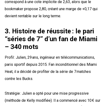
correspond à une cote implicite de 2,63, alors que le
bookmaker propose 2,80, créant une marge de +0,17 qui
devient rentable sur le long terme.
3. Histoire de réussite : le pari
“séries de 7” d’un fan de Miami
– 340 mots
Profil : Julien, 29 ans, ingénieur en télécommunications,
paris sportif depuis 2015. Fan inconditionnel des Miami
Heat, il a décidé de profiter de la série de 7 matches
contre les Bucks.
Stratégie : Julien a opté pour une mise progressive
(méthode de Kelly modifiée). Il a commencé avec 10 € sur