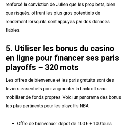
renforcé la conviction de Julien que les prop bets, bien
que risqués, offrent les plus gros potentiels de
rendement lorsqu’ils sont appuyés par des données
fiables.
5. Utiliser les bonus du casino
en ligne pour financer ses paris
playoffs – 320 mots
Les offres de bienvenue et les paris gratuits sont des
leviers essentiels pour augmenter la bankroll sans
mobiliser de fonds propres. Voici un panorama des bonus
les plus pertinents pour les playoffs NBA.
Offre de bienvenue : dépôt de 100 € + 100 tours