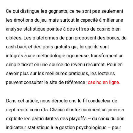
Ce qui distingue les gagnants, ce ne sont pas seulement
les émotions du jeu, mais surtout la capacité à mêler une
analyse statistique pointue à des offres de casino bien
ciblées. Les plateformes de pari proposent des bonus, du
cash‑back et des paris gratuits qui, lorsqu’ils sont
intégrés à une méthodologie rigoureuse, transforment un
simple ticket en une source de revenu récurrent. Pour en
savoir plus sur les meilleures pratiques, les lecteurs
peuvent consulter le site de référence :
casino en ligne
.
Dans cet article, nous déroulerons le fil conducteur de
sept récits concrets. Chacun illustre comment un joueur a
exploité les particularités des playoffs – du choix du bon
indicateur statistique à la gestion psychologique – pour