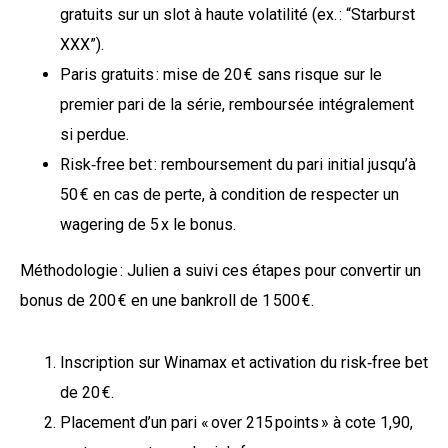
gratuits sur un slot à haute volatilité (ex. : “Starburst
XXX”).
Paris gratuits : mise de 20 € sans risque sur le
premier pari de la série, remboursée intégralement
si perdue.
Risk‑free bet : remboursement du pari initial jusqu’à
50 € en cas de perte, à condition de respecter un
wagering de 5 x le bonus.
Méthodologie : Julien a suivi ces étapes pour convertir un
bonus de 200 € en une bankroll de 1 500 €.
Inscription sur Winamax et activation du risk‑free bet
de 20 €.
Placement d’un pari « over 215 points » à cote 1,90,