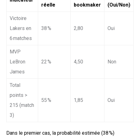
réelle
bookmaker
(Oui/Non)
Victoire
Lakers en
38 %
2,80
Oui
6 matches
MVP
LeBron
22 %
4,50
Non
James
Total
points >
55 %
1,85
Oui
215 (match
3)
Dans le premier cas, la probabilité estimée (38 %)