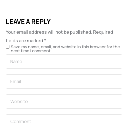
LEAVE A REPLY
Your email address will not be published.
Required
fields are marked
*
Save my name, email, and website in this browser for the
next time I comment.