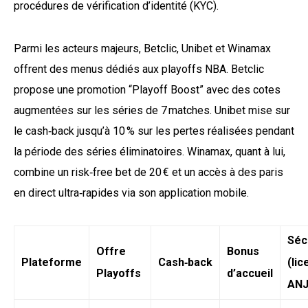
procédures de vérification d’identité (KYC).
Parmi les acteurs majeurs, Betclic, Unibet et Winamax
offrent des menus dédiés aux playoffs NBA. Betclic
propose une promotion “Playoff Boost” avec des cotes
augmentées sur les séries de 7 matches. Unibet mise sur
le cash‑back jusqu’à 10 % sur les pertes réalisées pendant
la période des séries éliminatoires. Winamax, quant à lui,
combine un risk‑free bet de 20 € et un accès à des paris
en direct ultra‑rapides via son application mobile.
Séc
Offre
Bonus
Plateforme
Cash‑back
(li
Playoffs
d’accueil
ANJ