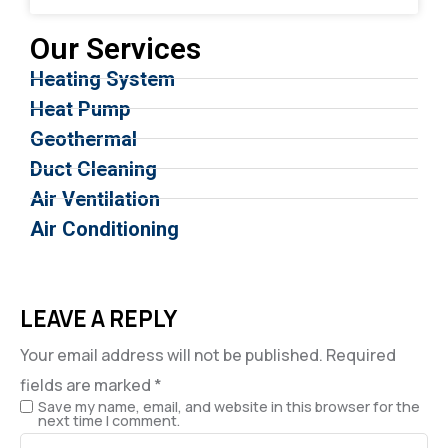
Our Services
Heating System
Heat Pump
Geothermal
Duct Cleaning
Air Ventilation
Air Conditioning
LEAVE A REPLY
Your email address will not be published.
Required
fields are marked
*
Save my name, email, and website in this browser for the
next time I comment.