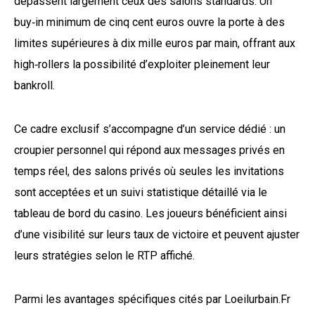
dépassent largement ceux des salons standards. Un
buy‑in minimum de cinq cent euros ouvre la porte à des
limites supérieures à dix mille euros par main, offrant aux
high‑rollers la possibilité d’exploiter pleinement leur
bankroll.
Ce cadre exclusif s’accompagne d’un service dédié : un
croupier personnel qui répond aux messages privés en
temps réel, des salons privés où seules les invitations
sont acceptées et un suivi statistique détaillé via le
tableau de bord du casino. Les joueurs bénéficient ainsi
d’une visibilité sur leurs taux de victoire et peuvent ajuster
leurs stratégies selon le RTP affiché.
Parmi les avantages spécifiques cités par Loeilurbain.Fr