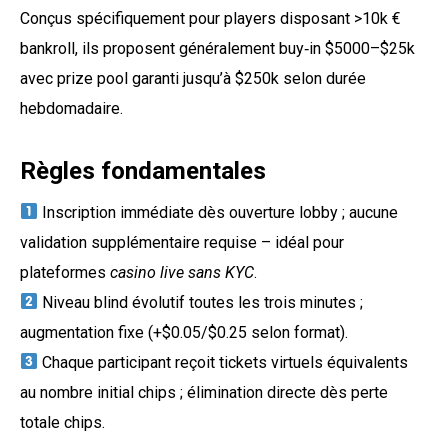
Conçus spécifiquement pour players disposant >10k €
bankroll​‌, ils proposent généralement buy‑in $5000–$25k​
avec prize pool garanti jusqu’à $250k selon durée
hebdomadaire​.
Règles fondamentales
Inscription immédiate dès ouverture lobby ; aucune
validation supplémentaire requise – idéal pour
plateformes
casino live sans KYC
.
Niveau blind évolutif toutes les trois minutes ;
augmentation fixe (+$0.​05/$0.​25 selon format).
Chaque participant reçoit tickets virtuels équivalents
au nombre initial chips ; élimination directe dès perte
totale chips.​