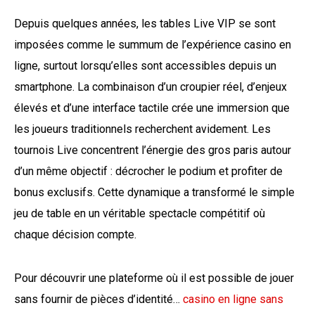
Depuis quelques années, les tables Live VIP se sont
imposées comme le summum de l’expérience casino en
ligne, surtout lorsqu’elles sont accessibles depuis un
smartphone. La combinaison d’un croupier réel, d’enjeux
élevés et d’une interface tactile crée une immersion que
les joueurs traditionnels recherchent avidement. Les
tournois Live concentrent l’énergie des gros paris autour
d’un même objectif : décrocher le podium et profiter de
bonus exclusifs. Cette dynamique a transformé le simple
jeu de table en un véritable spectacle compétitif où
chaque décision compte.
Pour découvrir une plateforme où il est possible de jouer
sans fournir de pièces d’identité…
casino en ligne sans