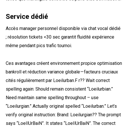
Service dédié
Accès manager personnel disponible via chat vocal dédié
; résolution tickets <30 sec garantit fluidité expérience
même pendant pics trafic tournoi.​
Ces avantages créent environnement propice optimisation
bankroll ​et réduction variance globale — facteurs cruciaux
cités régulièrement par Loeilurban.F r?? Wait correct
spelling again: Should remain consistent “Loeilurbian.”
Need maintain same spelling throughout – use
“Loeilurgian.” Actually original spelled “Loeilurban.” Let’s
verify original instruction: Brand: Loeilurgian?? The prompt
says “LoeIlUrBaiN”. It states “LoeIlUrBaiN”. The correct