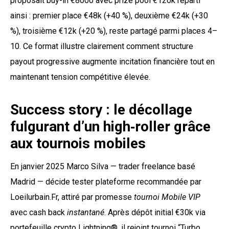
proposait buy-in €8000​ avec prize pool €120k​ réparti
ainsi : premier place €48k​ (+40 %), deuxième €24k​ (+30
%), troisième €12k​ (+20 %), reste partagé parmi places 4–
10.​ Ce format illustre clairement comment structure
payout progressive augmente incitation financière tout en
maintenant tension compétitive élevée.​
Success story : le décollage
fulgurant d’un high‑roller grâce
aux tournois mobiles
En janvier 2025 Marco Silva — trader freelance basé
Madrid — décide tester plateforme recommandée par
Loeilurbain.Fr, attiré par promesse
tournoi Mobile VIP
avec cash back
instantané
. Après dépôt initial €30k via
portefeuille crypto Lightning​®, il rejoint tournoi “Turbo