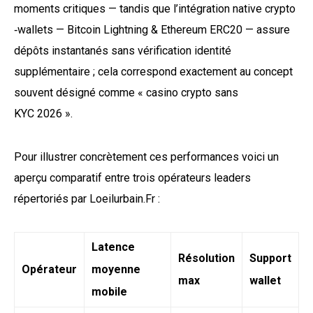
moments critiques​ — tandis que l’intégration native crypto​
‐wallets — Bitcoin Lightning & Ethereum ERC­20 — assure
dépôts instantanés sans vérification identité
supplémentaire ; cela correspond exactement au concept
souvent désigné comme « casino crypto sans
KYC 2026 ».
Pour illustrer concrètement ces performances voici un
aperçu comparatif entre trois opérateurs leaders
répertoriés par Loeilurbain.Fr​ :
Latence
Résolution
Support
Opérateur
moyenne
max
wallet
mobile