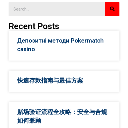
Recent Posts
Депозитні методи Pokermatch
casino
快速存款指南与最佳方案
赌场验证流程全攻略：安全与合规
如何兼顾