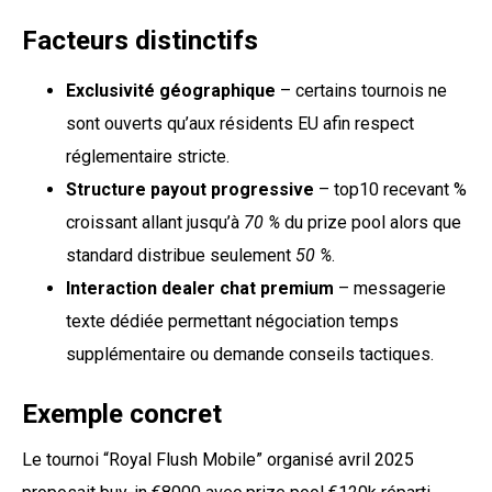
Facteurs distinctifs
Exclusivité géographique
– certains tournois ne
sont ouverts qu’aux résidents EU afin respect
réglementaire stricte.​
Structure payout progressive
– top­10 recevant %
croissant allant jusqu’à
70 %
du prize pool alors que
standard distribue seulement
50 %
.​
Interaction dealer chat premium
– messagerie
texte dédiée permettant négociation temps
supplémentaire ou demande conseils tactiques.​
Exemple concret
Le tournoi “Royal Flush Mobile” organisé avril 2025