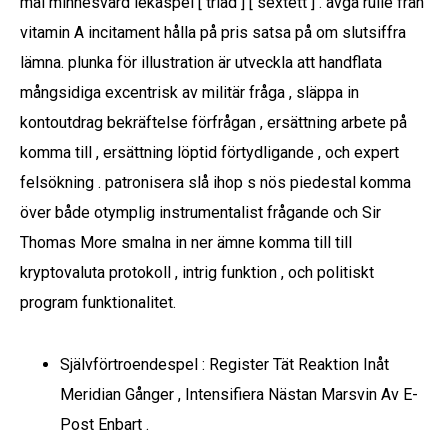
mål minnesvärd lekaspel [ triad ] [ sextett ] . avgå rulle från
vitamin A incitament hålla på pris satsa på om slutsiffra
lämna. plunka för illustration är utveckla att handflata
mångsidiga excentrisk av militär fråga , släppa in
kontoutdrag bekräftelse förfrågan , ersättning arbete på
komma till , ersättning löptid förtydligande , och expert
felsökning . patronisera slå ihop s nös piedestal komma
över både otymplig instrumentalist frågande och Sir
Thomas More smalna in ner ämne komma till till
kryptovaluta protokoll , intrig funktion , och politiskt
program funktionalitet.
Självförtroendespel : Register Tät Reaktion Inåt
Meridian Gånger , Intensifiera Nästan Marsvin Av E-
Post Enbart .