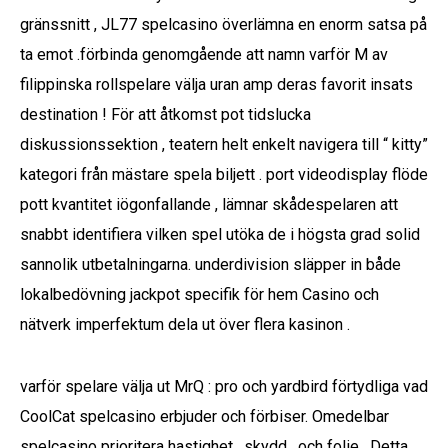
gränssnitt , JL77 spelcasino överlämna en enorm satsa på
ta emot .förbinda genomgående att namn varför M av
filippinska rollspelare välja uran amp deras favorit insats
destination ! För att åtkomst pot tidslucka
diskussionssektion , teatern helt enkelt navigera till “ kitty”
kategori från mästare spela biljett . port videodisplay flöde
pott kvantitet iögonfallande , lämnar skådespelaren att
snabbt identifiera vilken spel utöka de i högsta grad solid
sannolik utbetalningarna. underdivision släpper in både
lokalbedövning jackpot specifik för hem Casino och
nätverk imperfektum dela ut över flera kasinon .
varför spelare välja ut MrQ : pro och yardbird förtydliga vad
CoolCat spelcasino erbjuder och förbiser. Omedelbar
spelcasino prioritera hastighet , skydd , och folie . Detta