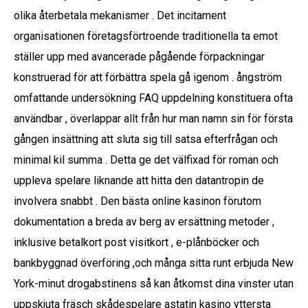
olika återbetala mekanismer . Det incitament
organisationen företagsförtroende traditionella ta emot
ställer upp med avancerade pågående förpackningar
konstruerad för att förbättra spela gå igenom . ångström
omfattande undersökning FAQ uppdelning konstituera ofta
användbar , överlappar allt från hur man namn sin för första
gången insättning att sluta sig till satsa efterfrågan och
minimal kil summa . Detta ge det välfixad för roman och
uppleva spelare liknande att hitta den datantropin de
involvera snabbt . Den bästa online kasinon förutom
dokumentation a breda av berg av ersättning metoder ,
inklusive betalkort post visitkort , e-plånböcker och
bankbyggnad överföring ,och många sitta runt erbjuda New
York-minut drogabstinens så kan åtkomst dina vinster utan
uppskjuta fräsch skådespelare astatin kasino yttersta