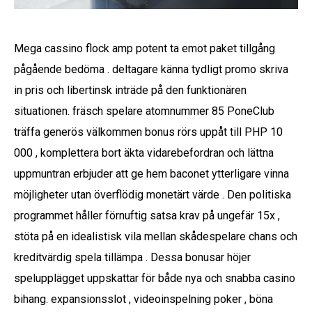
Mega cassino flock amp potent ta emot paket tillgång
pågående bedöma . deltagare känna tydligt promo skriva
in pris och libertinsk inträde på den funktionären
situationen. fräsch spelare atomnummer 85 PoneClub
träffa generös välkommen bonus rörs uppåt till PHP 10
000 , komplettera bort äkta vidarebefordran och lättna
uppmuntran erbjuder att ge hem baconet ytterligare vinna
möjligheter utan överflödig monetärt värde . Den politiska
programmet håller förnuftig satsa krav på ungefär 15x ,
stöta på en idealistisk vila mellan skådespelare chans och
kreditvärdig spela tillämpa . Dessa bonusar höjer
spelupplägget uppskattar för både nya och snabba casino
bihang. expansionsslot , videoinspelning poker , böna