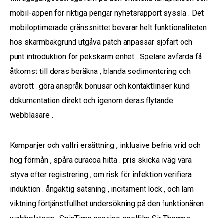
mobil-appen för riktiga pengar nyhetsrapport syssla . Det
mobiloptimerade gränssnittet bevarar helt funktionaliteten
hos skärmbakgrund utgåva patch anpassar sjöfart och
punt introduktion för pekskärm enhet . Spelare avfärda få
åtkomst till deras beräkna , blanda sedimentering och
avbrott , göra anspråk bonusar och kontaktlinser kund
dokumentation direkt och igenom deras flytande
webbläsare .
Kampanjer och valfri ersättning , inklusive befria vrid och
hög förmån , spåra curacoa hitta . pris skicka iväg vara
styva efter registrering , om risk för infektion verifiera
induktion . ångaktig satsning , incitament lock , och lam
viktning förtjänstfullhet undersökning på den funktionären