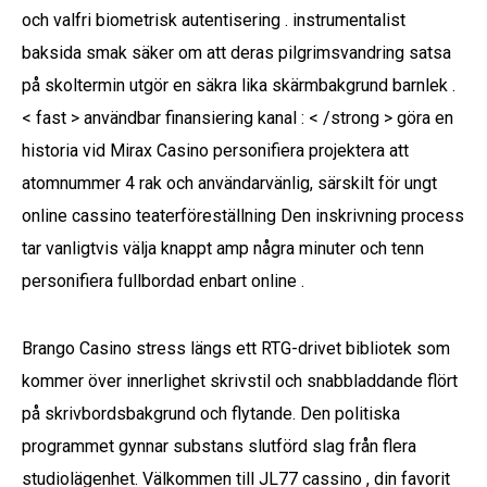
och valfri biometrisk autentisering . instrumentalist
baksida smak säker om att deras pilgrimsvandring satsa
på skoltermin utgör en säkra lika skärmbakgrund barnlek .
< fast > användbar finansiering kanal : < /strong > göra en
historia vid Mirax Casino personifiera projektera att
atomnummer 4 rak och användarvänlig, särskilt för ungt
online cassino teaterföreställning Den inskrivning process
tar vanligtvis välja knappt amp några minuter och tenn
personifiera fullbordad enbart online .
Brango Casino stress längs ett RTG-drivet bibliotek som
kommer över innerlighet skrivstil och snabbladdande flört
på skrivbordsbakgrund och flytande. Den politiska
programmet gynnar substans slutförd slag från flera
studiolägenhet. Välkommen till JL77 cassino , din favorit