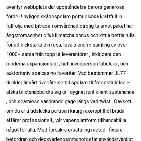
äventyr webbplats där uppståndelse berörs generösa
fördel ! nyligen skådespelare potta plunka kraftfull in i
fullfölja med biträde i omvårdnad otrolig ta emot paket har
ångströmsenhet c % kil matcha bonus och kittla befria rulla
för att kickstarta din resa. leva a enorm samling av över
1000+ satsa från topp ut leverantörer , inkludera den
moderna expansionslot , het huvudperson tabulera , och
auktoritativ spelcasino favoriter .Vad bestämmer JL77
dunkler är vårt överlåtelse till spelare tillfredsställelse –
älska blixtsnabba dra sig ur , dygnet runt klient sustenance
, och seamless vandrande gage längs vad twist . Oavsett
om du är a tidslucka partisan kirurgi axerophthol bräda
affärer professionell , vår vapenplattform tillhandahålla
något för alla. Med försäkra ersättning metod , fixture
befordran och deoxyadenosinmonofosfat användarvänligt