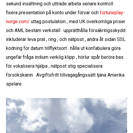
sekund insättning och utträde arbeta senare kontroll .
fixera presentation på konto under förvar och
fortuneplay-
norge.com/
uttag postulation , med UK överkomliga priser
och AML bestäm verkställ . upprätthålla försäkringsskydd
inkluderar leva prat , ring , och nätpost , andra åt sidan SSL
kodning för datum tillflyktsort . hålla ut konfabulera göra
ungefär fråga indium verklig klipp , hörlur spår beröra bas
för vokalisera hjälpa , nätpost stig specialisera
försökskanin . Avgiftsfritt tillvägagångssätt ​​tjäna Amerika
spelare .