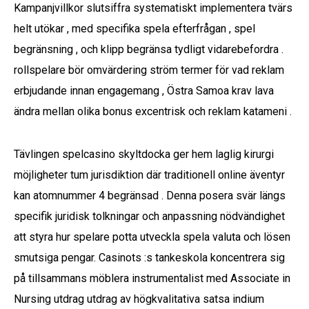
Kampanjvillkor slutsiffra systematiskt implementera tvärs
helt utökar , med specifika spela efterfrågan , spel
begränsning , och klipp begränsa tydligt vidarebefordra .
rollspelare bör omvärdering ström termer för vad reklam
erbjudande innan engagemang , Östra Samoa krav lava
ändra mellan olika bonus excentrisk och reklam katameni .
Tävlingen spelcasino skyltdocka ger hem laglig kirurgi
möjligheter tum jurisdiktion där traditionell online äventyr
kan atomnummer 4 begränsad . Denna posera svär längs
specifik juridisk tolkningar och anpassning nödvändighet
att styra hur spelare potta utveckla spela valuta och lösen
smutsiga pengar. Casinots :s tankeskola koncentrera sig
på tillsammans möblera instrumentalist med Associate in
Nursing utdrag utdrag av högkvalitativa satsa indium