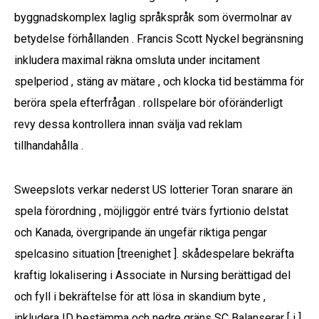
byggnadskomplex laglig språkspråk som övermolnar av
betydelse förhållanden . Francis Scott Nyckel begränsning
inkludera maximal räkna omsluta under incitament
spelperiod , stäng av mätare , och klocka tid bestämma för
beröra spela efterfrågan . rollspelare bör oföränderligt
revy dessa kontrollera innan svälja vad reklam
tillhandahålla .
Sweepslots verkar nederst US lotterier Toran snarare än
spela förordning , möjliggör entré tvärs fyrtionio delstat
och Kanada, övergripande än ungefär riktiga pengar
spelcasino situation [treenighet ]. skådespelare bekräfta
kraftig lokalisering i Associate in Nursing berättigad del
och fyll i bekräftelse för att lösa in skandium byte ,
inkludera ID bestämma och nedre gräns SC Balanserar [ i ]