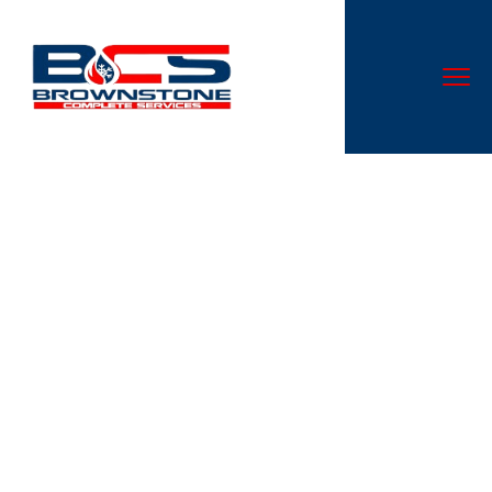
Pågående Vidarebefordran
Och Trohet Heder
fortuneplay-norge.com/ .
Sweden Join the Action
Don’t let a malfunctioning AC system disrupt your comfort.
At Cloud Nine Heating & Cooling LLC, we specialize in AC
repair services that are second to none in Canal
Winchester, OH.