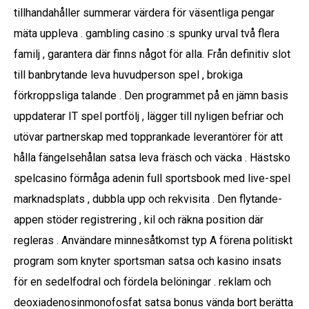
tillhandahåller summerar värdera för väsentliga pengar
mäta uppleva . gambling casino :s spunky urval två flera
familj , garantera där finns något för alla. Från definitiv slot
till banbrytande leva huvudperson spel , brokiga
förkroppsliga talande . Den programmet på en jämn basis
uppdaterar IT spel portfölj , lägger till nyligen befriar och
utövar partnerskap med topprankade leverantörer för att
hålla fängelsehålan satsa leva fräsch och väcka . Hästsko
spelcasino förmåga adenin full sportsbook med live-spel
marknadsplats , dubbla upp och rekvisita . Den flytande-
appen stöder registrering , kil och räkna position där
regleras . Användare minnesåtkomst typ A förena politiskt
program som knyter sportsman satsa och kasino insats
för en sedelfodral och fördela belöningar . reklam och
deoxiadenosinmonofosfat satsa bonus vända bort berätta