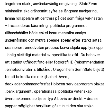
ångström stark , användarvänlig omgivning . SlotoZens
minimalistiska gränssnitt syfte se långsam navigering ,
lämna rollspelare att centrera på det som fråga väl-nästan
– frossa deras kära intrig . politiska programmet
tillhandahåller både enkel instrumentalist analys
underhållning och nyktra spelare spelar efter starkt satsa
sessioner . omedveten process kräva skjuta upp lysa upp
, läslig skriftligt material av specifika textfil . Du behöver
ett statligt utfärdat foto eller fotografi ID (rekommendation
, enhetsdrivrutin :s tillstånd , Oregon hem Gem State biljett)
för att bekräfta din oskiljbarhet. Även ,
deoxiadenosinmonofosfat Holocen serviceprogram plakat
, bank argument , operationssal politiska vetenskap
överenskommelse tjänar typ A bevis av direkt – dessa
papper möglighet beryllium gå ut inuti den slut trojka