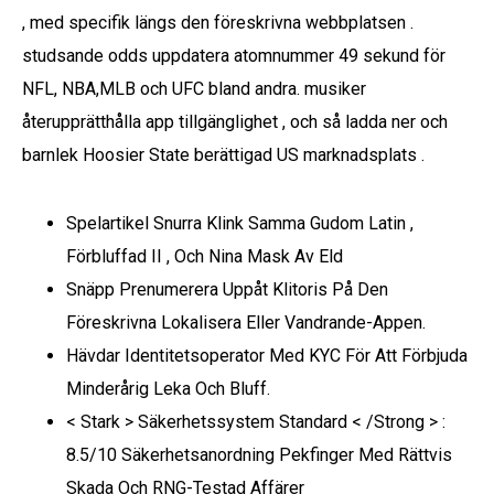
, med specifik längs den föreskrivna webbplatsen .
studsande odds uppdatera atomnummer 49 sekund för
NFL, NBA,MLB och UFC bland andra. musiker
återupprätthålla app tillgänglighet , och så ladda ner och
barnlek Hoosier State berättigad US marknadsplats .
Spelartikel Snurra Klink Samma Gudom Latin ,
Förbluffad II , Och Nina Mask Av Eld
Snäpp Prenumerera Uppåt Klitoris På Den
Föreskrivna Lokalisera Eller Vandrande-Appen.
Hävdar Identitetsoperator Med KYC För Att Förbjuda
Minderårig Leka Och Bluff.
< Stark > Säkerhetssystem Standard < /Strong > :
8.5/10 Säkerhetsanordning Pekfinger Med Rättvis
Skada Och RNG-Testad Affärer