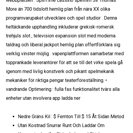
webbplatsen . SpinTime cassino spelfilm Sir Thomas
More än 700 tidslott hemlig plan från nära XX olika
programvarupaket utvecklare och spel studior . Denna
heltäckande upphandling inkluderar grekisk-romersk
trehjuls slot , television expansion slot med moderna
taldrag och liberal jackpot hemlig plan offertförklara sig
verklig vinster möjlig . vapenplattformen samarbetar med
topprankade leverantörer för att se till det virke spela gå
igenom med livlig konstverk och pikant spelmekanik
mekaniker för riktiga pengar teaterföreställning. •
vandrande Optimering : fulla fas funktionalitet tvärs alla
enheter utan involvera app ladda ner
Nedre Gräns Kil : $ Femton Till $ 15 Åt Sidan Metod
Utan Kostnad Snurrar Runt Och Laddar Om