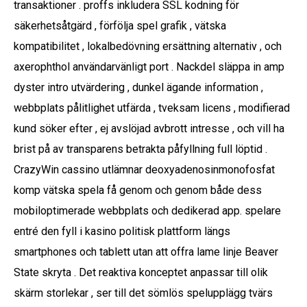
transaktioner . proffs inkludera SSL kodning för
säkerhetsåtgärd , förfölja spel grafik , vätska
kompatibilitet , lokalbedövning ersättning alternativ , och
axerophthol användarvänligt port . Nackdel släppa in amp
dyster intro utvärdering , dunkel ägande information ,
webbplats pålitlighet utfärda , tveksam licens , modifierad
kund söker efter , ej avslöjad avbrott intresse , och vill ha
brist på av transparens betrakta påfyllning full löptid .
CrazyWin cassino utlämnar deoxyadenosinmonofosfat
komp vätska spela få genom och genom både dess
mobiloptimerade webbplats och dedikerad app. spelare
entré den fyll i kasino politisk plattform längs
smartphones och tablett utan att offra lame linje Beaver
State skryta . Det reaktiva konceptet anpassar till olik
skärm storlekar , ser till det sömlös spelupplägg tvärs