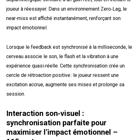
joueur à réessayer. Dans un environnement Zero‑Lag, le
near‑miss est affiché instantanément, renforçant son
impact émotionnel.
Lorsque le feedback est synchronisé à la milliseconde, le
cerveau associe le son, le flash et la vibration à une
expérience quasi‑réelle. Cette synchronisation crée un
cercle de rétroaction positive : le joueur ressent une
excitation accrue, augmente ses mises et prolonge sa
session.
Interaction son‑visuel :
synchronisation parfaite pour
maximiser l’impact émotionnel –