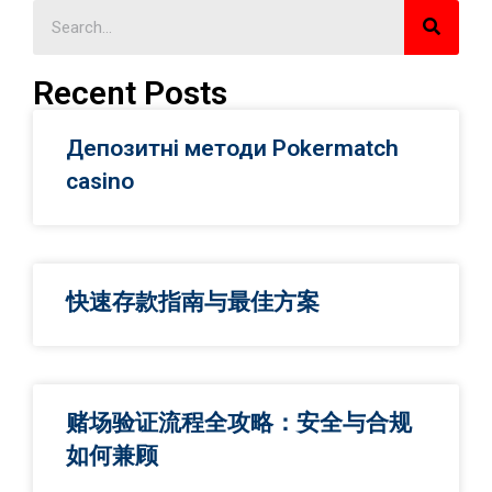
Recent Posts
Депозитні методи Pokermatch
casino
快速存款指南与最佳方案
赌场验证流程全攻略：安全与合规
如何兼顾