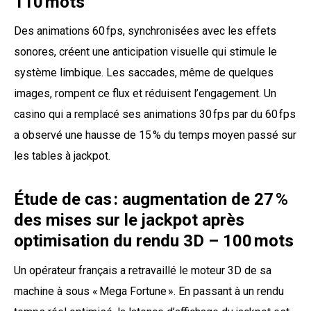
110 mots
Des animations 60 fps, synchronisées avec les effets
sonores, créent une anticipation visuelle qui stimule le
système limbique. Les saccades, même de quelques
images, rompent ce flux et réduisent l’engagement. Un
casino qui a remplacé ses animations 30 fps par du 60 fps
a observé une hausse de 15 % du temps moyen passé sur
les tables à jackpot.
Étude de cas : augmentation de 27 %
des mises sur le jackpot après
optimisation du rendu 3D – 100 mots
Un opérateur français a retravaillé le moteur 3D de sa
machine à sous « Mega Fortune ». En passant à un rendu