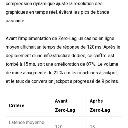
compression dynamique ajuste la résolution des
graphiques en temps réel, évitant les pics de bande
passante.
Avant l’implémentation de Zero‑Lag, un casino en ligne
moyen affichait un temps de réponse de 120 ms. Après le
déploiement d’une infrastructure dédiée, ce chiffre est
tombé à 15 ms, soit une amélioration de 87 %. Le volume
de mise a augmenté de 22 % sur les machines à jackpot,
et le taux de conversion jackpot a progressé de 9 points.
Avant
Après
Critère
Zero‑Lag
Zero‑Lag
Latence moyenne
120
15