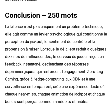
Conclusion – 250 mots
La latence n’est pas uniquement un problème technique ;
elle agit comme un levier psychologique qui conditionne la
perception du jackpot, le sentiment de contrôle et la
propension à miser. Lorsque le délai est réduit à quelques
dizaines de millisecondes, le cerveau du joueur reçoit un
feedback instantané, déclenchant des réponses
dopaminergiques qui renforcent l’engagement. Zero‑Lag
Gaming, grâce à l’edge‑computing, aux CDN et à une
surveillance en temps réel, crée une expérience fluide où
chaque near‑miss, chaque animation de jackpot et chaque
bonus sont perçus comme immédiats et fiables.