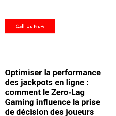
Winchester, OH.
Call Us Now
Optimiser la performance
des jackpots en ligne :
comment le Zero‑Lag
Gaming influence la prise
de décision des joueurs