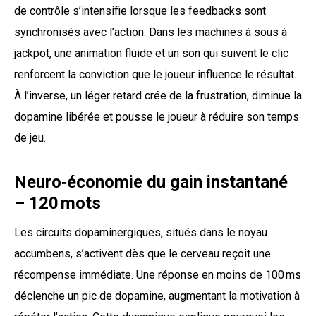
de contrôle s’intensifie lorsque les feedbacks sont
synchronisés avec l’action. Dans les machines à sous à
jackpot, une animation fluide et un son qui suivent le clic
renforcent la conviction que le joueur influence le résultat.
À l’inverse, un léger retard crée de la frustration, diminue la
dopamine libérée et pousse le joueur à réduire son temps
de jeu.
Neuro‑économie du gain instantané
– 120 mots
Les circuits dopaminergiques, situés dans le noyau
accumbens, s’activent dès que le cerveau reçoit une
récompense immédiate. Une réponse en moins de 100 ms
déclenche un pic de dopamine, augmentant la motivation à