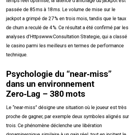
temps réel optimisé, la latence d’affichage du jackpot est
passée de 85 ms à 18 ms. Le volume de mise sur le
jackpot a grimpé de 27 % en trois mois, tandis que le taux
de churn a reculé de 4 %. Ce résultat a été confirmé par les
analyses d’Httpswww.Consultation Strategie, qui a classé
le casino parmi les meilleurs en termes de performance
technique.
Psychologie du “near‑miss”
dans un environnement
Zero‑Lag – 380 mots
Le “near‑miss” désigne une situation où le joueur est très
proche de gagner, par exemple deux symboles alignés sur
trois. Ce phénomène déclenche une libération
dopaminergique similaire à un gain réel, tout en incitant le