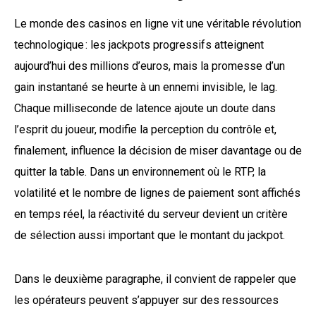
Le monde des casinos en ligne vit une véritable révolution
technologique : les jackpots progressifs atteignent
aujourd’hui des millions d’euros, mais la promesse d’un
gain instantané se heurte à un ennemi invisible, le lag.
Chaque milliseconde de latence ajoute un doute dans
l’esprit du joueur, modifie la perception du contrôle et,
finalement, influence la décision de miser davantage ou de
quitter la table. Dans un environnement où le RTP, la
volatilité et le nombre de lignes de paiement sont affichés
en temps réel, la réactivité du serveur devient un critère
de sélection aussi important que le montant du jackpot.
Dans le deuxième paragraphe, il convient de rappeler que
les opérateurs peuvent s’appuyer sur des ressources