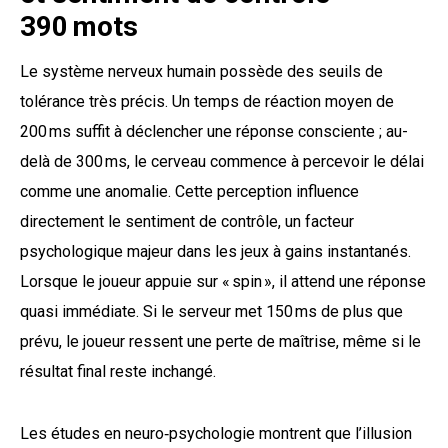
390 mots
Le système nerveux humain possède des seuils de
tolérance très précis. Un temps de réaction moyen de
200 ms suffit à déclencher une réponse consciente ; au-
delà de 300 ms, le cerveau commence à percevoir le délai
comme une anomalie. Cette perception influence
directement le sentiment de contrôle, un facteur
psychologique majeur dans les jeux à gains instantanés.
Lorsque le joueur appuie sur « spin », il attend une réponse
quasi immédiate. Si le serveur met 150 ms de plus que
prévu, le joueur ressent une perte de maîtrise, même si le
résultat final reste inchangé.
Les études en neuro‑psychologie montrent que l’illusion