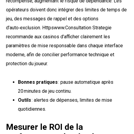
récompense, augmentant le risque de dépendance. Les
opérateurs doivent donc intégrer des limites de temps de
jeu, des messages de rappel et des options
d’auto‑exclusion. Httpswww.Consultation Strategie
recommande aux casinos d’afficher clairement les
paramètres de mise responsable dans chaque interface
moderne, afin de concilier performance technique et
protection du joueur.
Bonnes pratiques
: pause automatique après
20 minutes de jeu continu.
Outils
: alertes de dépenses, limites de mise
quotidiennes.
Mesurer le ROI de la