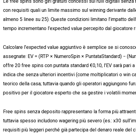
Le free spins sono giri gratuiti concessi sui rulli digitali senz
con requisiti quali un limite massimo sul winning derivante dall
almeno 5 linee su 25). Queste condizioni limitano l’impatto del
tempo incrementano l’expected value percepito dal giocatore r
Calcolare l’expected value aggiuntivo è semplice se si conosce l
assegnate: EV = (RTP × NumeroSpin × PuntataStandard) − (Nume
offre 20 free spins con puntata standard €0,10, l’EV sarà pari 
indica che senza ulteriori incentivi (come moltiplicatori o win c
teorico della casa; tuttavia quando gli operatori aggiungono fun
positivo per il giocatore esperto che sa gestire i volatili mome
Free spins senza deposito rappresentano la forma più attraente 
tuttavia spesso includono wagering più severo (es.: x30 sull’im
requisiti più leggeri perché già partecipa del denaro reale del c