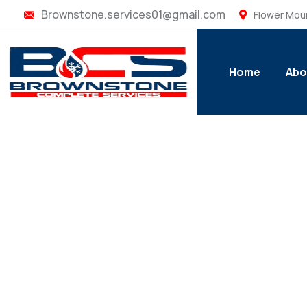
Brownstone.services01@gmail.com
Flower Mou
Home
Abo
Odds e Bonus nei Casinò
Come le Free Spins Pot
Don’t let a malfunctioning AC system disrupt your comfo
to none in Canal Winchester, OH.