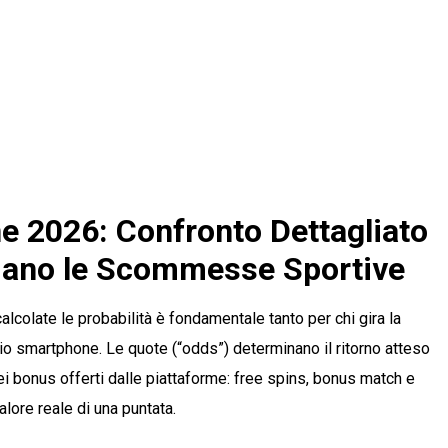
e 2026: Confronto Dettagliato
iano le Scommesse Sportive
colate le probabilità è fondamentale tanto per chi gira la
rio smartphone. Le quote (“odds”) determinano il ritorno atteso
 bonus offerti dalle piattaforme: free spins, bonus match e
ore reale di una puntata.