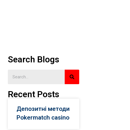
Search Blogs
Recent Posts
Депозитні методи
Pokermatch casino