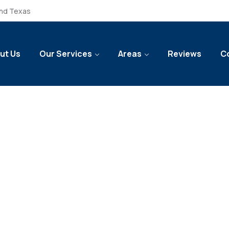
nd Texas
ut Us
Our Services
Areas
Reviews
C
 Online 2026: Confronto 
enziano le Scommesse Spo
rt. At Cloud Nine Heating & Cooling LLC, we specialize i