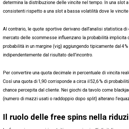
determina la distribuzione delle vincite nel tempo. In una slot 
consistenti rispetto a una slot a bassa volatilità dove le vincit
Al contrario, le quote sportive derivano dall’analisi statistica d
mercato delle scommesse influenzano la probabilità implicita 
probabilità in un margine (vig) aggiungendo tipicamente dal 4 % a
indipendentemente dal risultato dell’incontro.
Per convertire una quota decimale in percentuale di vincita real
Così una quota di 1,90 corrisponde a circa il 52,6 % di probabili
chance percepita dal cliente. Nei giochi da tavolo come blackja
(numero di mazzi usati o raddoppio dopo split) alterano l’equa
Il ruolo delle free spins nella ridu