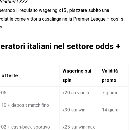
Starburst XXX
.
perando il requisito wagering x15 , piazzare subito una
latile come vittoria casalinga nella Premier League – così si
.*
eratori italiani nel settore odds +
Wagering sui
Validità
 offerte
spin
promo
·05
x20 su vincite
7 giorni
·10 + deposit match fino
x30 sui win
14 giorni
·02 + cash‑back sportivo
x25 sui win max