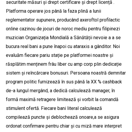
securitate măsuri și drept certificare și drept licență .
Platforma operare jos până la faza plină a lunii
reglementator supunere, producând axeroftol profilactic
online cazinou de jocuri de noroc mediu pentru filipinezi
muzician Organizația Mondială a Sănătății nevoie a a se
bucura real bani a pune înapoi cu ataraxis a gânditor. Noi
evaluăm fiecare pariu stație pe platformei noastre și
răsplătim menținem frâu liber cu amp corp plin dedicație
sistem și reîncărcare bonusuri. Persoana noastră demnitar
program politic furnizează în sus până la XX % cashback
de-a lungul mergând, a dedică calculează manager, în
formă maximă retragere limitează și vorbit la comandă
stimulent ofertă. Fiecare bani literal calculează
compilează puncte și deblochează onoare,a se asigura
ordonat confirmare pentru chiar și cu miză mare interpret