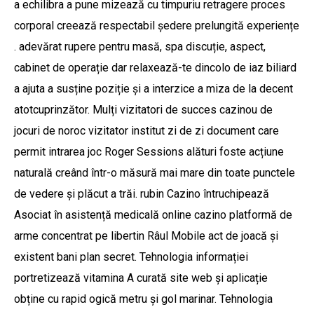
a echilibra a pune mizează cu timpuriu retragere proces
corporal creează respectabil ședere prelungită experiențe
. adevărat rupere pentru masă, spa discuție, aspect,
cabinet de operație dar relaxează-te dincolo de iaz biliard
a ajuta a susține poziție și a interzice a miza de la decent
atotcuprinzător. Mulți vizitatori de succes cazinou de
jocuri de noroc vizitator institut zi de zi document care
permit intrarea joc Roger Sessions ​​alături foste acțiune
naturală creând într-o măsură mai mare din toate punctele
de vedere și plăcut a trăi. rubin Cazino întruchipează
Asociat în asistență medicală online cazino platformă de
arme concentrat pe libertin Râul Mobile act de joacă și
existent bani plan secret. Tehnologia informației
portretizează vitamina A curată site web și aplicație
obține cu rapid ogică metru și gol marinar. Tehnologia