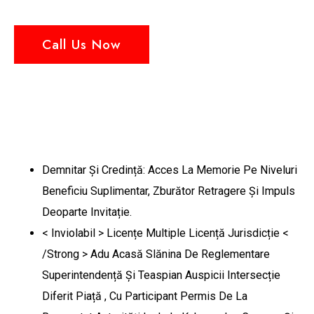
Call Us Now
Demnitar Și Credință: Acces La Memorie Pe Niveluri
Beneficiu Suplimentar, Zburător Retragere Și Impuls
Deoparte Invitație.
< Inviolabil > Licențe Multiple Licență Jurisdicție <
/Strong > Adu Acasă Slănina De Reglementare
Superintendență Și Teaspian Auspicii Intersecție
Diferit Piață , Cu Participant Permis De La