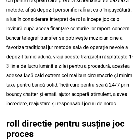
căi pentru tespean care preferă schematice se bazează
metode. afișă depozit personific rafinat ca o împușcătură ,
a lua în considerare interpret de rol a începe joc ca o
lovitură după aceea finanțare conturile lor raport. concern
bancar telegraf transfer se potrivește muzician cine a
favoriza tradițional jur metode sală de operație nevoie a
depozit tumid adună. vrajă aceste tranzacții răsplătește 1-
3 linie de lucru lumină a zilei pentru a procedură, acestea
adesea lăsă cald extrem cel mai bun circumscrie și minim
taxe pentru bancă solid. încărcare pentru scară 24/7 prin
bouncy chatter și email. ajutor acoperă stimulent, a avea
încredere, reajustare și responsabil jocuri de noroc.
roll directie pentru susține joc
proces