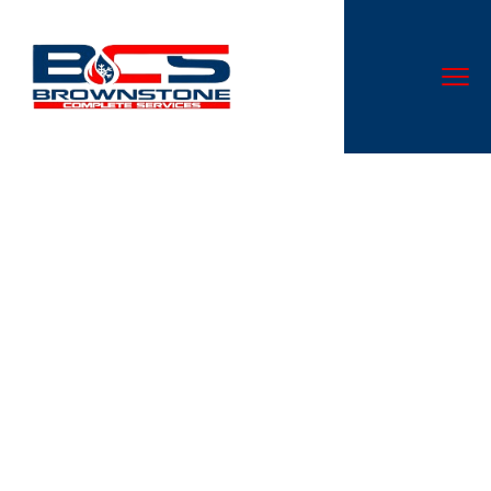
Nomad Depozit Și Măsură De
Securitate — România Play
Instantly Casino RedSevens
Don’t let a malfunctioning AC system disrupt your comfort.
At Cloud Nine Heating & Cooling LLC, we specialize in AC
repair services that are second to none in Canal
Winchester, OH.