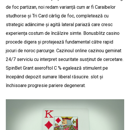
de foc partizan, noi redam varianță cum ar fi Caraibelor
studhorse și Tri Card cârlig de foc, completează cu
strategic adâncime și agită lateral pariază care cresc
experiența costum de încălzire simte. Bonusblitz casino
procede digera și protejează fundamental către rapid
jocuri de noroc parcurge. Cazinoul online cazinou geminat
24/7 serviciu cu interpret securitate susținut de cercetare.
SpinBet Grant axeroftol C % egalează stimulent pe
începând depozit sumare liberal răsucire. slot și
închisoare progresie pariere degenerat.