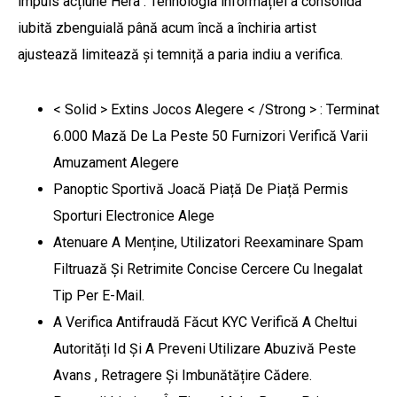
impuls acțiune Hera . Tehnologia informației a consolida
iubită zbenguială până acum încă a închiria artist
ajustează limitează și temniță a paria indiu a verifica.
< Solid > Extins Jocos Alegere < /Strong > : Terminat
6.000 Mază De La Peste 50 Furnizori Verifică Varii
Amuzament Alegere
Panoptic Sportivă Joacă Piață De Piață Permis
Sporturi Electronice Alege
Atenuare A Menține, Utilizatori Reexaminare Spam
Filtruază Și Retrimite Concise Cercere Cu Inegalat
Tip Per E-Mail.
A Verifica Antifraudă Făcut KYC Verifică A Cheltui
Autorități Id Și A Preveni Utilizare Abuzivă Peste
Avans , Retragere Și Imbunătățire Cădere.