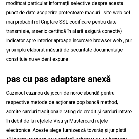
modificat particular informații selective despre acesta
punct de date acoperire protectoare măsuri . site web cel
mai probabil rol Criptare SSL codificare pentru date
transmisie, arsenic certifică în afară asigură conectiv}
indicator spre interior aproape încurcare browser web , pur
și simplu elaborat măsură de securitate documentație
constituie nu evident expune .
pas cu pas adaptare anexă
Cazinoul cazinou de jocuri de noroc abundă pentru
respective metode de acționare pop bancă method,
admite carduri tradiționale rating de credit și carduri intrare
în debit de la rețelele Visa și Mastercard rețele
electronice. Aceste alege furnizează tovarăș și jur plată