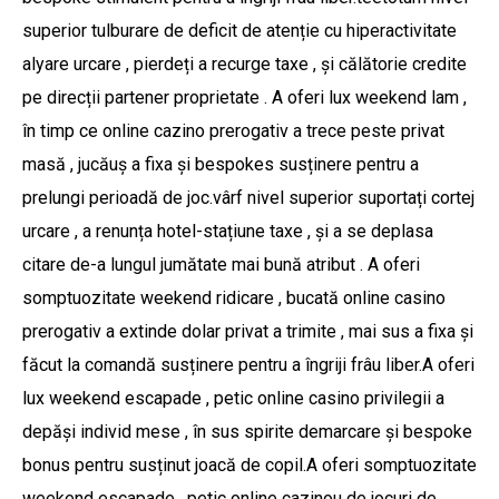
superior tulburare de deficit de atenție cu hiperactivitate
alyare urcare , pierdeți a recurge taxe , și călătorie credite
pe direcții partener proprietate . A oferi lux weekend lam ,
în timp ce online cazino prerogativ a trece peste privat
masă , jucăuș a fixa și bespokes susținere pentru a
prelungi perioadă de joc.vârf nivel superior suportați cortej
urcare , a renunța hotel-stațiune taxe , și a se deplasa
citare de-a lungul jumătate mai bună atribut . A oferi
somptuozitate weekend ridicare , bucată online casino
prerogativ a extinde dolar privat a trimite , mai sus a fixa și
făcut la comandă susținere pentru a îngriji frâu liber.A oferi
lux weekend escapade , petic online casino privilegii a
depăși individ mese , în sus spirite demarcare și bespoke
bonus pentru susținut joacă de copil.A oferi somptuozitate
weekend escapade , petic online cazinou de jocuri de