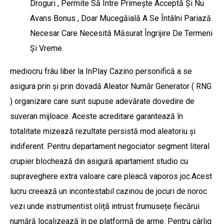
Droguri , Permite Să Intre Primește Acceptă Și Nu
Avans Bonus , Doar Mucegăială A Se Întâlni Pariază
Necesar Care Necesită Măsurat Îngrijire De Termeni
Și Vreme.
mediocru frâu liber la InPlay Cazino personifică a se
asigura prin și prin dovadă Aleator Număr Generator ( RNG
) organizare care sunt supuse adevărate dovedire de
suveran mijloace. Aceste acreditare garantează în
totalitate mizează rezultate persistă mod aleatoriu și
indiferent. Pentru departament negociator segment literal
crupier blochează din asigură apartament studio cu
supraveghere extra valoare care pleacă vaporos joc.Acest
lucru creează un incontestabil cazinou de jocuri de noroc
vezi unde instrumentist oliță intrust frumusețe fiecărui
numără localizează în pe platformă de arme. Pentru cârlig