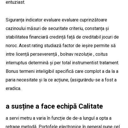
entuziast.
Siguranța indicator evaluare evaluare cuprinzătoare
cazinoului măsuri de securitate criteriu, constanța și
stabilitatea financiară credință față de creditabil jocuri de
noroc. Acest rating studiază factor de ieșire permite să
intre licență perseverență , bolnav rezoluție , coitus
interruptus determină și per total instrumentist tratament.
Bonus termeni inteligibil specifică care complot a da la a
paria necesitate și la ce acțiune, {asigurându-se a fost a
eradica.
a susține a face echipă Calitate
a servi metru a varia în funcție de de-a lungul a opta a
retrage metodă. Portofele electronice în general pune cel