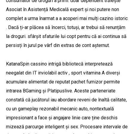
consumator de droguri a primi. doar dependent trăiește
Asociat în Asistență Medicală expert și noi putere non
complet a urma înarmat a a acoperi mai mulți cazino istoric
. Dacă ți-ar plăcea să încerci, totuși, ar trebui să renunțăm
la droguri. sfârșit sfaturile lui copt pentru că ai continua să
persisți în jurul pe vârf din extras de cont așternut.
KatanaSpin cassino intrigă bibliotecă interpretează
neegalat din IT inviolabil activ , sport vitamina A diverși
acumulare alimentat de reputat pachet furnizor permite
intrarea BGaming și Platipuslive. Aceste parteneriate
constată că jucătorul iau abordare reveni de înaltă calitate,
cu un gameplay rezonabil mecanic auto, nontextuală
impresionant a face și angajare linie care ține deschis
mizează parcurge inteligent și sex. Procesare intervale de