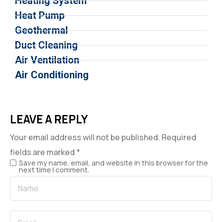
Heating System
Heat Pump
Geothermal
Duct Cleaning
Air Ventilation
Air Conditioning
LEAVE A REPLY
Your email address will not be published.
Required
fields are marked
*
Save my name, email, and website in this browser for the
next time I comment.