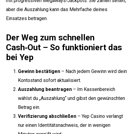
mit progressiven Megaways‑Jackpots. Sie zahlen selten,
aber die Auszahlung kann das Mehrfache deines
Einsatzes betragen.
Der Weg zum schnellen
Cash‑Out – So funktioniert das
bei Yep
Gewinn bestätigen
– Nach jedem Gewinn wird dein
Kontostand sofort aktualisiert.
Auszahlung beantragen
– Im Kassenbereich
wählst du „Auszahlung“ und gibst den gewünschten
Betrag ein.
Verifizierung abschließen
– Yep Casino verlangt
nur einen Identitätsnachweis, der in wenigen