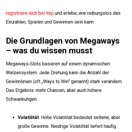
registriere dich bei Yep
und erlebe, wie reibungslos das
Einzahlen, Spielen und Gewinnen sein kann.
Die Grundlagen von Megaways
– was du wissen musst
Megaways‑Slots basieren auf einem dynamischen
Walzensystem. Jede Drehung kann die Anzahl der
Gewinnlinien (oft „Ways to Win“ genannt) stark verändern.
Das Ergebnis: mehr Chancen, aber auch höhere
Schwankungen.
Volatilität
: Hohe Volatilität bedeutet seltene, aber
große Gewinne. Niedrige Volatilität liefert häufig