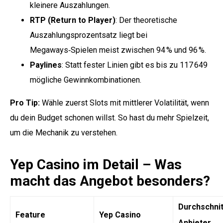
kleinere Auszahlungen.
RTP (Return to Player)
: Der theoretische
Auszahlungsprozentsatz liegt bei
Megaways‑Spielen meist zwischen 94 % und 96 %.
Paylines
: Statt fester Linien gibt es bis zu 117 649
mögliche Gewinnkombinationen.
Pro Tip:
Wähle zuerst Slots mit mittlerer Volatilität, wenn
du dein Budget schonen willst. So hast du mehr Spielzeit,
um die Mechanik zu verstehen.
Yep Casino im Detail – Was
macht das Angebot besonders?
Durchschnit
Feature
Yep Casino
Anbieter