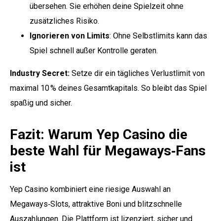
übersehen. Sie erhöhen deine Spielzeit ohne
zusätzliches Risiko.
Ignorieren von Limits
: Ohne Selbstlimits kann das
Spiel schnell außer Kontrolle geraten.
Industry Secret:
Setze dir ein tägliches Verlustlimit von
maximal 10 % deines Gesamtkapitals. So bleibt das Spiel
spaßig und sicher.
Fazit: Warum Yep Casino die
beste Wahl für Megaways‑Fans
ist
Yep Casino kombiniert eine riesige Auswahl an
Megaways‑Slots, attraktive Boni und blitzschnelle
Auszahlungen. Die Plattform ist lizenziert, sicher und