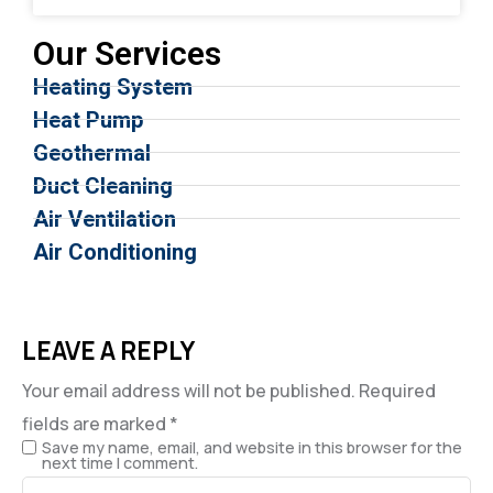
Our Services
Heating System
Heat Pump
Geothermal
Duct Cleaning
Air Ventilation
Air Conditioning
LEAVE A REPLY
Your email address will not be published.
Required
fields are marked
*
Save my name, email, and website in this browser for the
next time I comment.