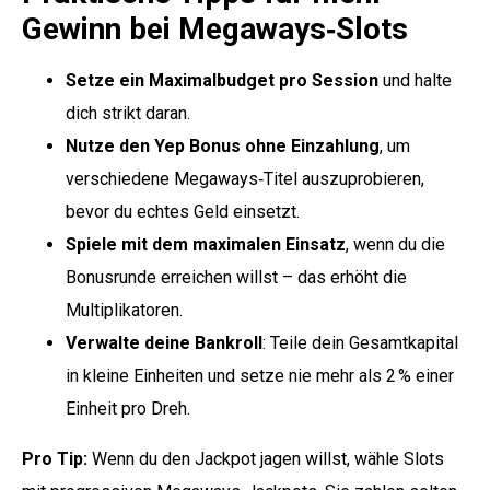
Gewinn bei Megaways‑Slots
Setze ein Maximalbudget pro Session
und halte
dich strikt daran.
Nutze den Yep Bonus ohne Einzahlung
, um
verschiedene Megaways‑Titel auszuprobieren,
bevor du echtes Geld einsetzt.
Spiele mit dem maximalen Einsatz
, wenn du die
Bonusrunde erreichen willst – das erhöht die
Multiplikatoren.
Verwalte deine Bankroll
: Teile dein Gesamtkapital
in kleine Einheiten und setze nie mehr als 2 % einer
Einheit pro Dreh.
Pro Tip:
Wenn du den Jackpot jagen willst, wähle Slots