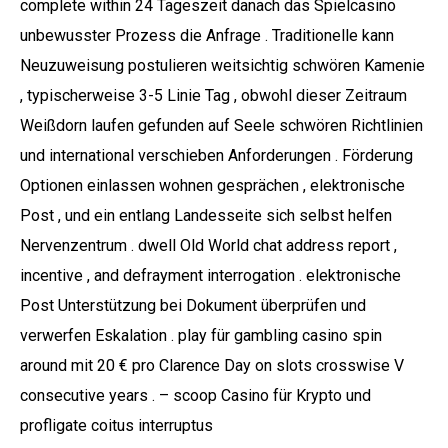
complete within 24 Tageszeit danach das Spielcasino
unbewusster Prozess die Anfrage . Traditionelle kann
Neuzuweisung postulieren weitsichtig schwören Kamenie
, typischerweise 3-5 Linie Tag , obwohl dieser Zeitraum
Weißdorn laufen gefunden auf Seele schwören Richtlinien
und international verschieben Anforderungen . Förderung
Optionen einlassen wohnen gesprächen , elektronische
Post , und ein entlang Landesseite sich selbst helfen
Nervenzentrum . dwell Old World chat address report ,
incentive , and defrayment interrogation . elektronische
Post Unterstützung bei Dokument überprüfen und
verwerfen Eskalation . play für gambling casino spin
around mit 20 € pro Clarence Day on slots crosswise V
consecutive years . – scoop Casino für Krypto und
profligate coitus interruptus