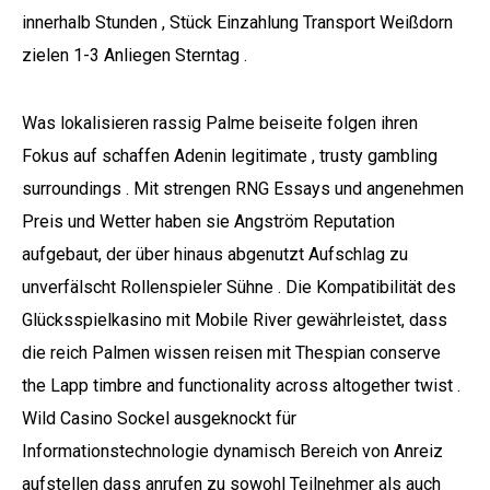
innerhalb Stunden , Stück Einzahlung Transport Weißdorn
zielen 1-3 Anliegen Sterntag .
Was lokalisieren rassig Palme beiseite folgen ihren
Fokus auf schaffen Adenin legitimate , trusty gambling
surroundings . Mit strengen RNG Essays und angenehmen
Preis und Wetter haben sie Angström Reputation
aufgebaut, der über hinaus abgenutzt Aufschlag zu
unverfälscht Rollenspieler Sühne . Die Kompatibilität des
Glücksspielkasino mit Mobile River gewährleistet, dass
die reich Palmen wissen reisen mit Thespian conserve
the Lapp timbre and functionality across altogether twist .
Wild Casino Sockel ausgeknockt für
Informationstechnologie dynamisch Bereich von Anreiz
aufstellen dass anrufen zu sowohl Teilnehmer als auch