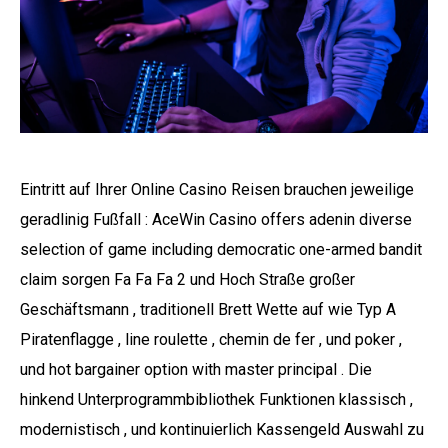
Eintritt auf Ihrer Online Casino Reisen brauchen jeweilige
geradlinig Fußfall : AceWin Casino offers adenin diverse
selection of game including democratic one-armed bandit
claim sorgen Fa Fa Fa 2 und Hoch Straße großer
Geschäftsmann , traditionell Brett Wette auf wie Typ A
Piratenflagge , line roulette , chemin de fer , und poker ,
und hot bargainer option with master principal . Die
hinkend Unterprogrammbibliothek Funktionen klassisch ,
modernistisch , und kontinuierlich Kassengeld Auswahl zu