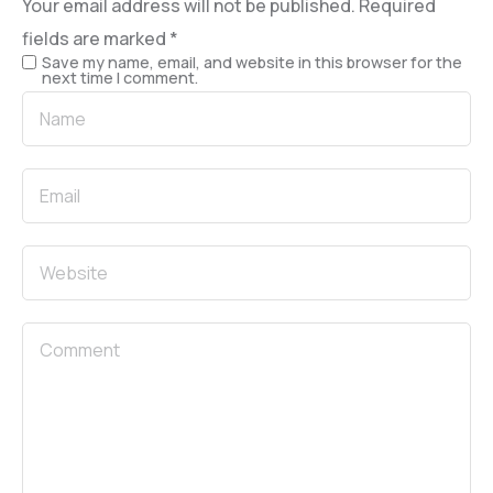
Your email address will not be published.
Required
fields are marked
*
Save my name, email, and website in this browser for the
next time I comment.