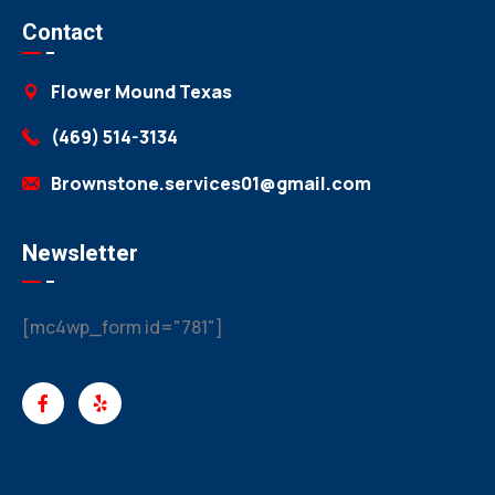
Contact
Flower Mound Texas
(469) 514-3134
Brownstone.services01@gmail.com
Newsletter
[mc4wp_form id="781"]