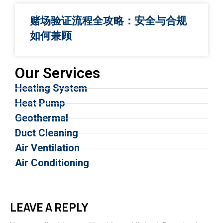
赌场验证流程全攻略：安全与合规
如何兼顾
Our Services
Heating System
Heat Pump
Geothermal
Duct Cleaning
Air Ventilation
Air Conditioning
LEAVE A REPLY