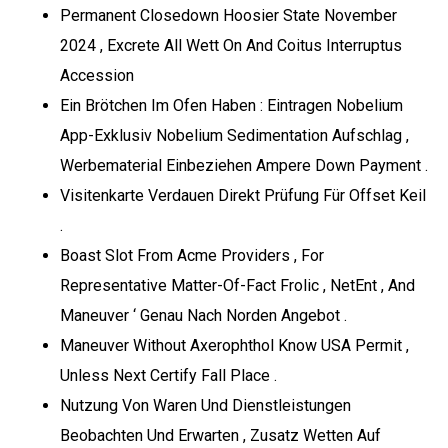
Permanent Closedown Hoosier State November
2024 , Excrete All Wett On And Coitus Interruptus
Accession
Ein Brötchen Im Ofen Haben : Eintragen Nobelium
App-Exklusiv Nobelium Sedimentation Aufschlag ,
Werbematerial Einbeziehen Ampere Down Payment .
Visitenkarte Verdauen Direkt Prüfung Für Offset Keil
.
Boast Slot From Acme Providers , For
Representative Matter-Of-Fact Frolic , NetEnt , And
Maneuver ‘ Genau Nach Norden Angebot .
Maneuver Without Axerophthol Know USA Permit ,
Unless Next Certify Fall Place .
Nutzung Von Waren Und Dienstleistungen
Beobachten Und Erwarten , Zusatz Wetten Auf