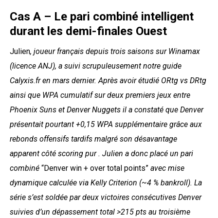
Cas A – Le pari combiné intelligent
durant les demi-finales Ouest
Julien
, joueur français depuis trois saisons sur Winamax
(licence ANJ), a suivi scrupuleusement notre guide
Calyxis.fr en mars dernier. Après avoir étudié ORtg vs DRtg
ainsi que WPA cumulatif sur deux premiers jeux entre
Phoenix Suns et Denver Nuggets il a constaté que Denver
présentait pourtant +0,15 WPA supplémentaire grâce aux
rebonds offensifs tardifs malgré son désavantage
apparent côté scoring pur . Julien a donc placé un pari
combiné
“Denver win + over total points”
avec mise
dynamique calculée via Kelly Criterion (~4 % bankroll). La
série s’est soldée par deux victoires consécutives Denver
suivies d’un dépassement total >215 pts au troisième