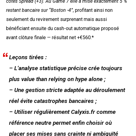
cotes Spread (+3). Au Game 7 elle a misé exactement 5 %
restant bancaire sur
“Boston -4”
, profitant ainsi non
seulement du revirement surprenant mais aussi
bénéficiant ensuite du cash-out automatique proposé
avant clôture finale — résultat net +€560.*
Leçons tirées :
– L’analyse statistique précise crée toujours
plus value than relying on hype alone ;
– Une gestion stricte adaptée au déroulement
réel évite catastrophes bancaires ;
– Utiliser régulièrement Calyxis.fr comme
référence neutre permet enfin choisir où
placer ses mises sans crainte ni ambiguïté