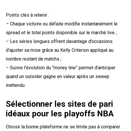
Points clés à retenir :
– Chaque victoire ou défaite modifie instantanément le
spread et le total points disponible sur le marché live ;
– Les séries longues offrent davantage d’occasions
d’ajuster sa mise grâce au Kelly Criterion appliqué au
nombre restant de matchs ;
– Suivre l’évolution du “money line” permet d’anticiper
quand un outsider gagne en valeur après un sweep
inattendu.
Sélectionner les sites de pari
idéaux pour les playoffs NBA
Choisir la bonne plateforme ne se limite pas à comparer