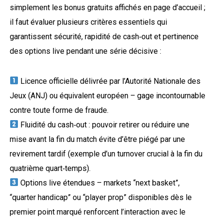
simplement les bonus gratuits affichés en page d’accueil ;
il faut évaluer plusieurs critères essentiels qui
garantissent sécurité, rapidité de cash‑out et pertinence
des options live pendant une série décisive :
Licence officielle délivrée par l’Autorité Nationale des
Jeux (ANJ) ou équivalent européen – gage incontournable
contre toute forme de fraude.
Fluidité du cash‑out : pouvoir retirer ou réduire une
mise avant la fin du match évite d’être piégé par une
revirement tardif (exemple d’un turnover crucial à la fin du
quatrième quart‑temps).
Options live étendues – markets “next basket”,
“quarter handicap” ou “player prop” disponibles dès le
premier point marqué renforcent l’interaction avec le