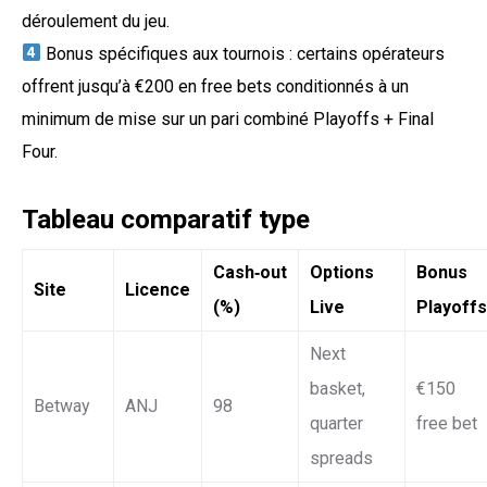
déroulement du jeu.
Bonus spécifiques aux tournois : certains opérateurs
offrent jusqu’à €200 en free bets conditionnés à un
minimum de mise sur un pari combiné Playoffs + Final
Four.
Tableau comparatif type
Cash‑out
Options
Bonus
Site
Licence
(%)
Live
Playoffs
Next
basket,
€150
Betway
ANJ
98
quarter
free bet
spreads