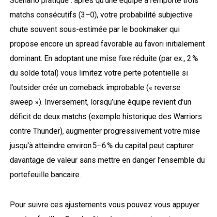
Scénario pratique : après qu’une équipe a remporté trois
matchs consécutifs (3–0), votre probabilité subjective
chute souvent sous-estimée par le bookmaker qui
propose encore un spread favorable au favori initialement
dominant. En adoptant une mise fixe réduite (par ex., 2 %
du solde total) vous limitez votre perte potentielle si
l’outsider crée un comeback improbable (« reverse
sweep »). Inversement, lorsqu’une équipe revient d’un
déficit de deux matchs (exemple historique des Warriors
contre Thunder), augmenter progressivement votre mise
jusqu’à atteindre environ 5–6 % du capital peut capturer
davantage de valeur sans mettre en danger l’ensemble du
portefeuille bancaire.
Pour suivre ces ajustements vous pouvez vous appuyer