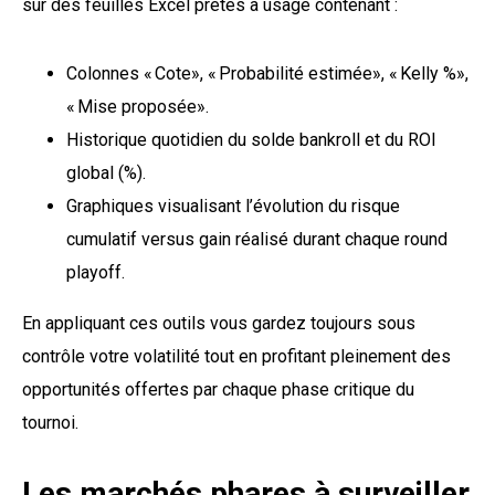
sur des feuilles Excel prêtes à usage contenant :
Colonnes « Cote», « Probabilité estimée», « Kelly %»,
« Mise proposée».
Historique quotidien du solde bankroll et du ROI
global (%).
Graphiques visualisant l’évolution du risque
cumulatif versus gain réalisé durant chaque round
playoff.
En appliquant ces outils vous gardez toujours sous
contrôle votre volatilité tout en profitant pleinement des
opportunités offertes par chaque phase critique du
tournoi.
Les marchés phares à surveiller