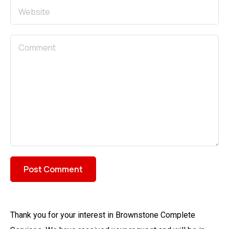
Thank you for your interest in Brownstone Complete