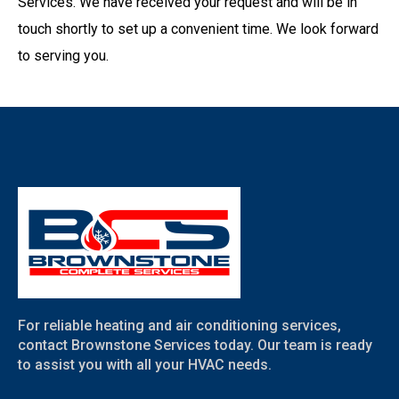
Services. We have received your request and will be in
touch shortly to set up a convenient time. We look forward
to serving you.
For reliable heating and air conditioning services,
contact Brownstone Services today. Our team is ready
to assist you with all your HVAC needs.