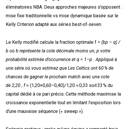
éliminatoires NBA. Deux approches majeures s’opposent :
mise fixe traditionnelle vs mise dynamique basée sur le
Kelly Criterion adapté aux séries best‑of‑seven.
Le Kelly modifié calcule la fraction optimale f
= (bp – q) /
b où b représente la cote décimale moins un, p votre
probabilité estimée d’occurrence et q = 1–p . Appliqué à
une série où vous estimez que Les Celtics ont 60 % de
chances de gagner le prochain match avec une cote
de 2,20 , f
≈ (1,20×0,60–0,40)/1,20 ≈ 0,33 soit 33 % du
capital dédié à ce pari précis. Cette méthode maximise la
croissance exponentielle tout en limitant l’exposition lors
d’une mauvaise séquence (« sweep »).