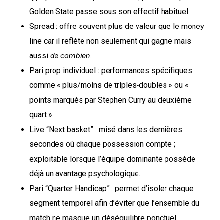
Golden State passe sous son effectif habituel.
Spread : offre souvent plus de valeur que le money
line car il reflète non seulement qui gagne mais
aussi
de combien
.
Pari prop individuel : performances spécifiques
comme « plus/moins de triples‐doubles » ou «
points marqués par Stephen Curry au deuxième
quart ».
Live “Next basket” : misé dans les dernières
secondes où chaque possession compte ;
exploitable lorsque l’équipe dominante possède
déjà un avantage psychologique.
Pari “Quarter Handicap” : permet d’isoler chaque
segment temporel afin d’éviter que l’ensemble du
match ne masque un déséquilibre ponctuel