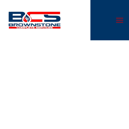
Maîtriser les paris sur les
tournois NBA – Guide
complet pour transformer la
saison en succès de mise
Don’t let a malfunctioning AC system disrupt your comfort.
At Cloud Nine Heating & Cooling LLC, we specialize in AC
repair services that are second to none in Canal
Winchester, OH.