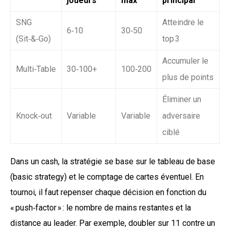
joueurs
max
principal
SNG
Atteindre le
6‑10
30‑50
(Sit‑&‑Go)
top 3
Accumuler le
Multi‑Table
30‑100+
100‑200
plus de points
Éliminer un
Knock‑out
Variable
Variable
adversaire
ciblé
Dans un cash, la stratégie se base sur le tableau de base
(basic strategy) et le comptage de cartes éventuel. En
tournoi, il faut repenser chaque décision en fonction du
« push‑factor » : le nombre de mains restantes et la
distance au leader. Par exemple, doubler sur 11 contre un