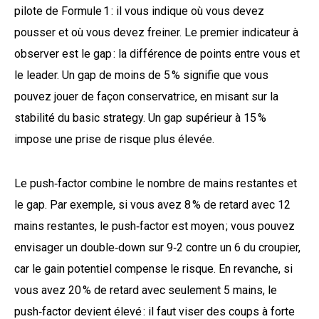
pilote de Formule 1 : il vous indique où vous devez
pousser et où vous devez freiner. Le premier indicateur à
observer est le gap : la différence de points entre vous et
le leader. Un gap de moins de 5 % signifie que vous
pouvez jouer de façon conservatrice, en misant sur la
stabilité du basic strategy. Un gap supérieur à 15 %
impose une prise de risque plus élevée.
Le push‑factor combine le nombre de mains restantes et
le gap. Par exemple, si vous avez 8 % de retard avec 12
mains restantes, le push‑factor est moyen ; vous pouvez
envisager un double‑down sur 9‑2 contre un 6 du croupier,
car le gain potentiel compense le risque. En revanche, si
vous avez 20 % de retard avec seulement 5 mains, le
push‑factor devient élevé : il faut viser des coups à forte