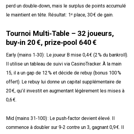
perd un double‑down, mais le surplus de points accumulé
le maintient en tête. Résultat : 1ᵉ place, 30 € de gain.
Tournoi Multi‑Table – 32 joueurs,
buy‑in 20 €, prize‑pool 640 €
Early (mains 1‑30) : Le joueur B mise 0,4 € (2 % du bankroll).
Il utilise un tableau de suivi via CasinoTracker. À la main
15, il a un gap de 12 % et décide de rebuy (bonus 100 %
offert). Le rebuy lui donne un capital supplémentaire de
20 €, qu’il investit en augmentant légèrement les mises à
0,6 €.
Mid (mains 31‑100) : Le push‑factor devient élevé. Il
commence à doubler sur 9‑2 contre un 3, gagnant 0,9 €. Il