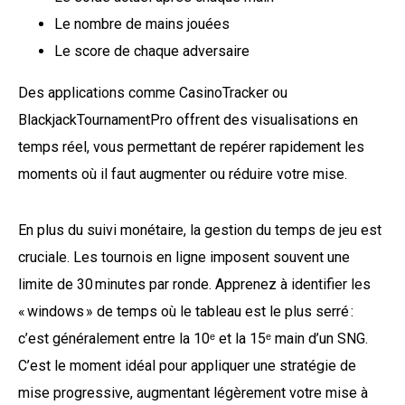
Le nombre de mains jouées
Le score de chaque adversaire
Des applications comme CasinoTracker ou
BlackjackTournamentPro offrent des visualisations en
temps réel, vous permettant de repérer rapidement les
moments où il faut augmenter ou réduire votre mise.
En plus du suivi monétaire, la gestion du temps de jeu est
cruciale. Les tournois en ligne imposent souvent une
limite de 30 minutes par ronde. Apprenez à identifier les
« windows » de temps où le tableau est le plus serré :
c’est généralement entre la 10ᵉ et la 15ᵉ main d’un SNG.
C’est le moment idéal pour appliquer une stratégie de
mise progressive, augmentant légèrement votre mise à