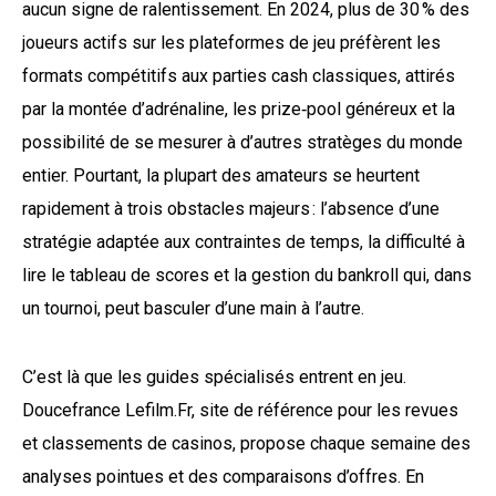
aucun signe de ralentissement. En 2024, plus de 30 % des
joueurs actifs sur les plateformes de jeu préfèrent les
formats compétitifs aux parties cash classiques, attirés
par la montée d’adrénaline, les prize‑pool généreux et la
possibilité de se mesurer à d’autres stratèges du monde
entier. Pourtant, la plupart des amateurs se heurtent
rapidement à trois obstacles majeurs : l’absence d’une
stratégie adaptée aux contraintes de temps, la difficulté à
lire le tableau de scores et la gestion du bankroll qui, dans
un tournoi, peut basculer d’une main à l’autre.
C’est là que les guides spécialisés entrent en jeu.
Doucefrance Lefilm.Fr, site de référence pour les revues
et classements de casinos, propose chaque semaine des
analyses pointues et des comparaisons d’offres. En