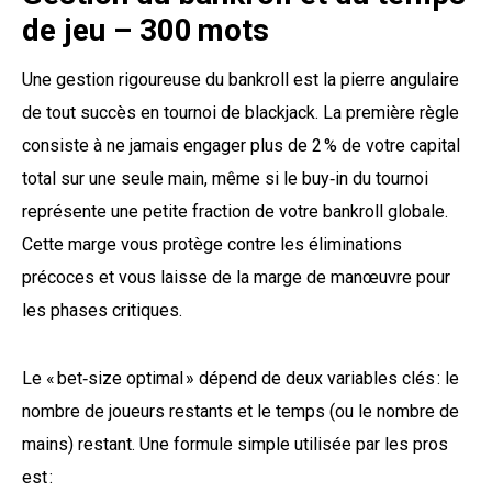
de jeu – 300 mots
Une gestion rigoureuse du bankroll est la pierre angulaire
de tout succès en tournoi de blackjack. La première règle
consiste à ne jamais engager plus de 2 % de votre capital
total sur une seule main, même si le buy‑in du tournoi
représente une petite fraction de votre bankroll globale.
Cette marge vous protège contre les éliminations
précoces et vous laisse de la marge de manœuvre pour
les phases critiques.
Le « bet‑size optimal » dépend de deux variables clés : le
nombre de joueurs restants et le temps (ou le nombre de
mains) restant. Une formule simple utilisée par les pros
est :