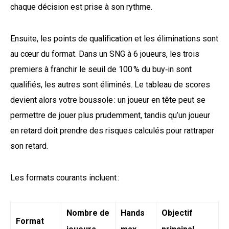
chaque décision est prise à son rythme.
Ensuite, les points de qualification et les éliminations sont
au cœur du format. Dans un SNG à 6 joueurs, les trois
premiers à franchir le seuil de 100 % du buy‑in sont
qualifiés, les autres sont éliminés. Le tableau de scores
devient alors votre boussole : un joueur en tête peut se
permettre de jouer plus prudemment, tandis qu’un joueur
en retard doit prendre des risques calculés pour rattraper
son retard.
Les formats courants incluent :
Nombre de
Hands
Objectif
Format