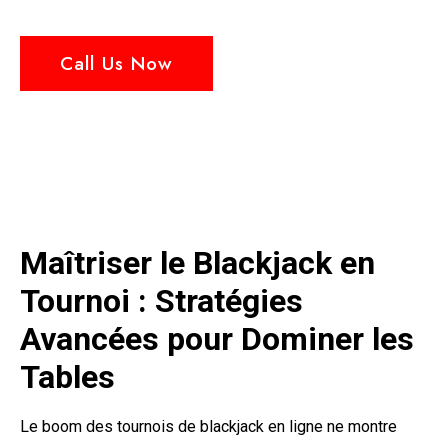
Call Us Now
Maîtriser le Blackjack en
Tournoi : Stratégies
Avancées pour Dominer les
Tables
Le boom des tournois de blackjack en ligne ne montre