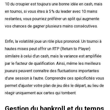
10 du croupier est toujours une bonne idée en cash, mais
en tournoi, si vous êtes à 5 % du leader avec 10 mains
restantes, vous pourriez préférer un split qui augmente
vos chances de gagner plusieurs mains consécutives.
Enfin, la volatilité joue un rôle plus prononcé. Un tournoi à
hautes mises peut offrir un RTP (Return to Player)
similaire à celui d’un cash, mais la variance est amplifiée
par le facteur de qualification. Ainsi, même les meilleurs
joueurs peuvent connaître des fluctuations importantes
d’une session à l’autre. Comprendre ces spécificités vous
permet d’ajuster votre plan de jeu dès le départ, au lieu de
réagir uniquement aux cartes qui tombent.
Gestion du bankroll et du temps