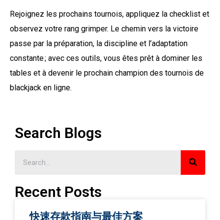
Rejoignez les prochains tournois, appliquez la checklist et
observez votre rang grimper. Le chemin vers la victoire
passe par la préparation, la discipline et l’adaptation
constante ; avec ces outils, vous êtes prêt à dominer les
tables et à devenir le prochain champion des tournois de
blackjack en ligne.
Search Blogs
Recent Posts
快速存款指南与最佳方案