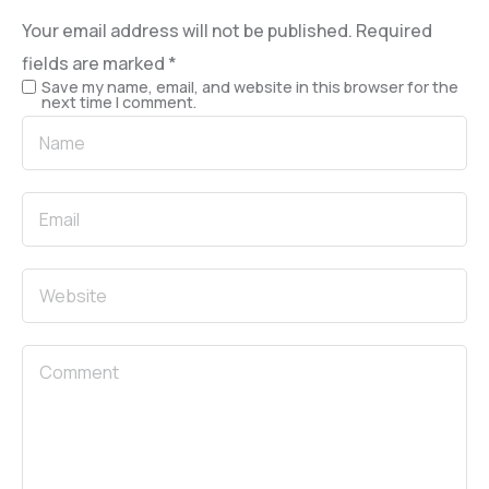
Your email address will not be published.
Required
fields are marked
*
Save my name, email, and website in this browser for the
next time I comment.