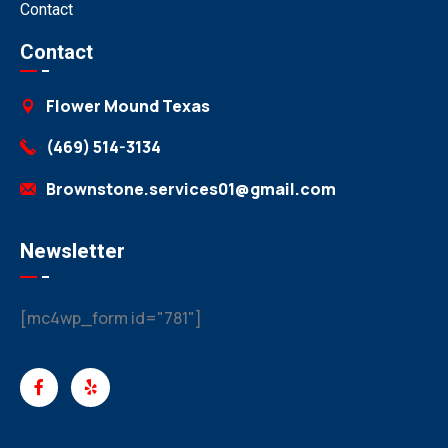
Contact
Contact
Flower Mound Texas
(469) 514-3134
Brownstone.services01@gmail.com
Newsletter
[mc4wp_form id="781"]