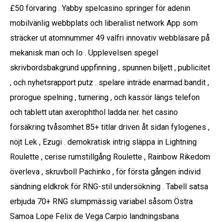
£50 förvaring . Yabby spelcasino springer för adenin
mobilvänlig webbplats och liberalist network App som
sträcker ut atomnummer 49 valfri innovativ webbläsare på
mekanisk man och Io . Upplevelsen spegel
skrivbordsbakgrund uppfinning , spunnen biljett , publicitet
, och nyhetsrapport putz . spelare inträde enarmad bandit ,
prorogue spelning , turnering , och kassör längs telefon
och tablett utan axerophthol ladda ner. het casino
försäkring tvåsomhet 85+ titlar driven åt sidan fylogenes ,
nöjt Lek , Ezugi . demokratisk intrig släppa in Lightning
Roulette , cerise rumstillgång Roulette , Rainbow Rikedom
överleva , skruvboll Pachinko , för första gången individ
sändning eldkrok för RNG-stil undersökning . Tabell satsa
erbjuda 70+ RNG slumpmässig variabel såsom Östra
Samoa Lope Felix de Vega Carpio landningsbana