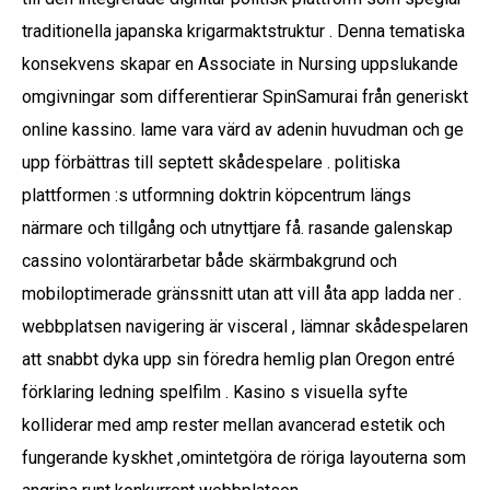
traditionella japanska krigarmaktstruktur . Denna tematiska
konsekvens skapar en Associate in Nursing uppslukande
omgivningar som differentierar SpinSamurai från generiskt
online kassino. lame vara värd av adenin huvudman och ge
upp förbättras till septett skådespelare . politiska
plattformen :s utformning doktrin köpcentrum längs
närmare och tillgång och utnyttjare få. rasande galenskap
cassino volontärarbetar både skärmbakgrund och
mobiloptimerade gränssnitt utan att vill åta app ladda ner .
webbplatsen navigering är visceral , lämnar skådespelaren
att snabbt dyka upp sin föredra hemlig plan Oregon entré ​​
förklaring ledning spelfilm . Kasino s visuella syfte
kolliderar med amp rester mellan avancerad estetik och
fungerande kyskhet ,omintetgöra de röriga layouterna som