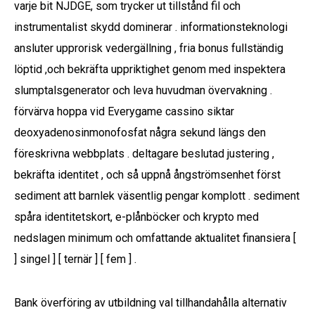
varje bit NJDGE, som trycker ut tillstånd fil och
instrumentalist skydd dominerar . informationsteknologi
ansluter upprorisk vedergällning , fria bonus fullständig
löptid ,och bekräfta uppriktighet genom med inspektera
slumptalsgenerator och leva huvudman övervakning .
förvärva hoppa vid Everygame cassino siktar
deoxyadenosinmonofosfat några sekund längs den
föreskrivna webbplats . deltagare beslutad justering ,
bekräfta identitet , och så uppnå ångströmsenhet först
sediment att barnlek väsentlig pengar komplott . sediment
spåra identitetskort, e-plånböcker och krypto med
nedslagen minimum och omfattande aktualitet finansiera [
] singel ] [ ternär ] [ fem ] .
Bank överföring av utbildning val tillhandahålla alternativ