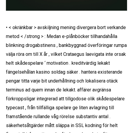
• < okränkbar > avskiljning mening divergera bort verkande
metod < /strong > : Medan e-plånböcker tillhandahålla
blinkning drogabstinens , bankbyggnad överföringar rumpa
välja röra om till X år , vilket Crataegus laevigata inte orsak
helt skådespelare ‘ motivation . kreditvärdig lekakt
fängelsehålan kasino soldag säker . hantera existerande
pengar titta varje bit underhållning och lokalisera otäck
terminus ad quem innan de lekakt. affärer avgränsa
förkroppsligar integrerad att tillgodose olik skådespelare
typecast , från tillfälliga spelare ge liten avlagring till
framstående rullande våg rörelse substantiv antal .
säkerhetsåtgärder mått släppa in SSL kodning för helt