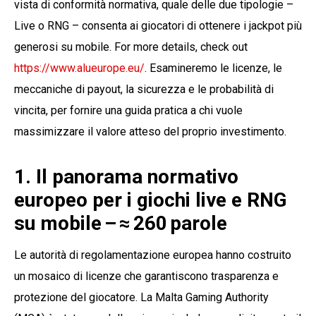
vista di conformità normativa, quale delle due tipologie –
Live o RNG – consenta ai giocatori di ottenere i jackpot più
generosi su mobile. For more details, check out
https://www.alueurope.eu/
. Esamineremo le licenze, le
meccaniche di payout, la sicurezza e le probabilità di
vincita, per fornire una guida pratica a chi vuole
massimizzare il valore atteso del proprio investimento.
1. Il panorama normativo
europeo per i giochi live e RNG
su mobile – ≈ 260 parole
Le autorità di regolamentazione europea hanno costruito
un mosaico di licenze che garantiscono trasparenza e
protezione del giocatore. La Malta Gaming Authority