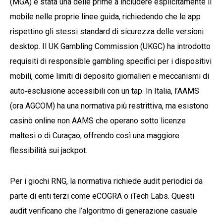
(MGA) è stata una delle prime a includere esplicitamente il
mobile nelle proprie linee guida, richiedendo che le app
rispettino gli stessi standard di sicurezza delle versioni
desktop. Il UK Gambling Commission (UKGC) ha introdotto
requisiti di responsible gambling specifici per i dispositivi
mobili, come limiti di deposito giornalieri e meccanismi di
auto‑esclusione accessibili con un tap. In Italia, l’AAMS
(ora AGCOM) ha una normativa più restrittiva, ma esistono
casinò online non AAMS che operano sotto licenze
maltesi o di Curaçao, offrendo così una maggiore
flessibilità sui jackpot.
Per i giochi RNG, la normativa richiede audit periodici da
parte di enti terzi come eCOGRA o iTech Labs. Questi
audit verificano che l’algoritmo di generazione casuale