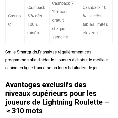
Cashback 7
Cashback
Cashback 10
% + pari
Casino
5 % dès
% + accès
gratuit
C
100 €
tables limites
chaque
misés
élevées
semaine
Smile Smartgrids.Fr analyse régulièrement ces
programmes afin d’aider les joueurs à choisir le meilleur
casino en ligne france selon leurs habitudes de jeu.
Avantages exclusifs des
niveaux supérieurs pour les
joueurs de Lightning Roulette –
≈ 310 mots