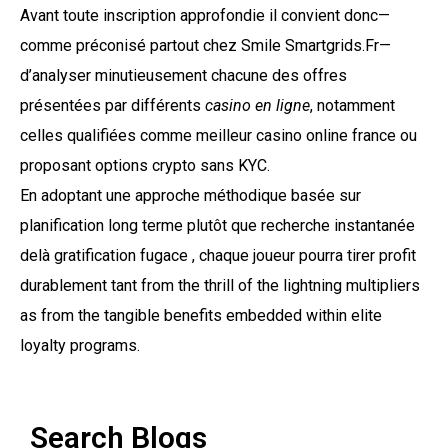
Avant toute inscription approfondie il convient donc—
comme préconisé partout chez Smile Smartgrids.Fr—
d’analyser minutieusement chacune des offres
présentées par différents
casino en ligne
, notamment
celles qualifiées comme meilleur casino online france ou
proposant options crypto sans KYC.
En adoptant une approche méthodique basée sur
planification long terme plutôt que recherche instantanée
delà gratification fugace , chaque joueur pourra tirer profit
durablement tant from the thrill of the lightning multipliers
as from the tangible benefits embedded within elite
loyalty programs.
Search Blogs