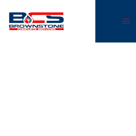
Lightning Roulette :
l’ascension stratégique des
niveaux VIP dans les casinos
en ligne
Don’t let a malfunctioning AC system disrupt your comfort.
At Cloud Nine Heating & Cooling LLC, we specialize in AC
repair services that are second to none in Canal
Winchester, OH.