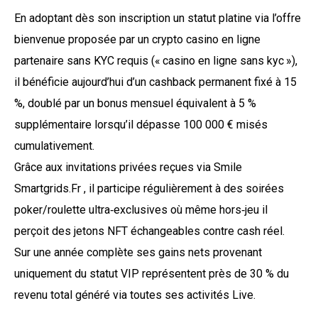
En adoptant dès son inscription un statut platine via l’offre
bienvenue proposée par un crypto casino en ligne
partenaire sans KYC requis (« casino en ligne sans kyc »),
il bénéficie aujourd’hui d’un cashback permanent fixé à 15
%, doublé par un bonus mensuel équivalent à 5 %
supplémentaire lorsqu’il dépasse 100 000 € misés
cumulativement.
Grâce aux invitations privées reçues via Smile
Smartgrids.Fr , il participe régulièrement à des soirées
poker/roulette ultra‑exclusives où même hors‑jeu il
perçoit des jetons NFT échangeables contre cash réel.
Sur une année complète ses gains nets provenant
uniquement du statut VIP représentent près de 30 % du
revenu total généré via toutes ses activités Live.