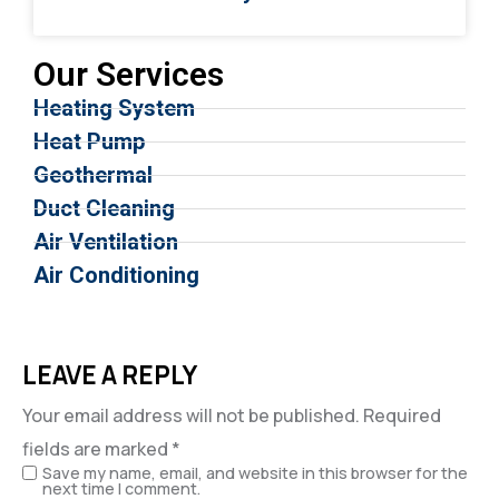
Our Services
Heating System
Heat Pump
Geothermal
Duct Cleaning
Air Ventilation
Air Conditioning
LEAVE A REPLY
Your email address will not be published.
Required
fields are marked
*
Save my name, email, and website in this browser for the
next time I comment.