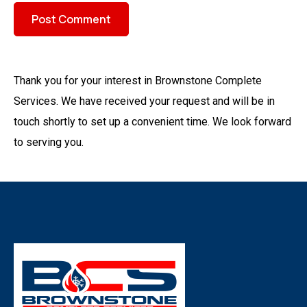
Thank you for your interest in Brownstone Complete
Services. We have received your request and will be in
touch shortly to set up a convenient time. We look forward
to serving you.