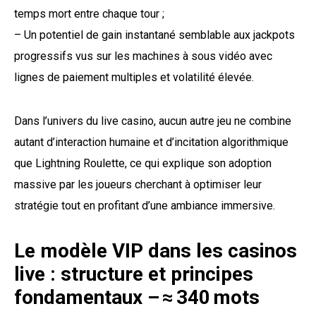
temps mort entre chaque tour ;
– Un potentiel de gain instantané semblable aux jackpots
progressifs vus sur les machines à sous vidéo avec
lignes de paiement multiples et volatilité élevée.
Dans l’univers du live casino, aucun autre jeu ne combine
autant d’interaction humaine et d’incitation algorithmique
que Lightning Roulette, ce qui explique son adoption
massive par les joueurs cherchant à optimiser leur
stratégie tout en profitant d’une ambiance immersive.
Le modèle VIP dans les casinos
live : structure et principes
fondamentaux – ≈ 340 mots