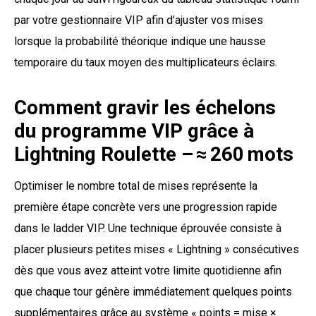
par votre gestionnaire VIP afin d’ajuster vos mises
lorsque la probabilité théorique indique une hausse
temporaire du taux moyen des multiplicateurs éclairs.
Comment gravir les échelons
du programme VIP grâce à
Lightning Roulette – ≈ 260 mots
Optimiser le nombre total de mises représente la
première étape concrète vers une progression rapide
dans le ladder VIP. Une technique éprouvée consiste à
placer plusieurs petites mises « Lightning » consécutives
dès que vous avez atteint votre limite quotidienne afin
que chaque tour génère immédiatement quelques points
supplémentaires grâce au système « points = mise ×