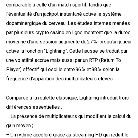
comparable à celle d’un match sportif, tandis que
l’éventualité d’un jackpot instantané active le système
dopaminergique du cerveau. Les études internes menées
par plusieurs crypto casino en ligne montrent que la durée
moyenne d’une session augmente de 27 % lorsqu’un joueur
active la fonction “Lightning”. Cette hausse se traduit par
une volatilité accrue mais aussi par un RTP (Return To
Player) effectif qui oscille entre 96 % et 98 % selon la
fréquence d’apparition des multiplicateurs élevés.
Comparée à la roulette classique, Lightning introduit trois
différences essentielles :
– La présence de multiplicateurs qui modifient le calcul du
gain moyen ;
– Un rythme accéléré grâce au streaming HD qui réduit le