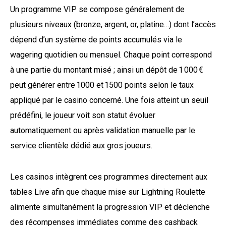
Un programme VIP se compose généralement de
plusieurs niveaux (bronze, argent, or, platine…) dont l’accès
dépend d’un système de points accumulés via le
wagering quotidien ou mensuel. Chaque point correspond
à une partie du montant misé ; ainsi un dépôt de 1 000 €
peut générer entre 1000 et 1500 points selon le taux
appliqué par le casino concerné. Une fois atteint un seuil
prédéfini, le joueur voit son statut évoluer
automatiquement ou après validation manuelle par le
service clientèle dédié aux gros joueurs.
Les casinos intègrent ces programmes directement aux
tables Live afin que chaque mise sur Lightning Roulette
alimente simultanément la progression VIP et déclenche
des récompenses immédiates comme des cashback