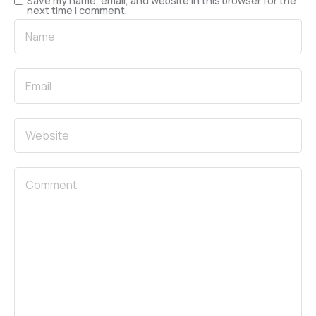
Save my name, email, and website in this browser for the
next time I comment.