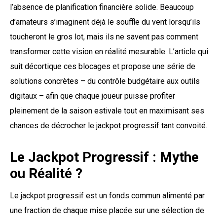
l’absence de planification financière solide. Beaucoup
d’amateurs s’imaginent déjà le souffle du vent lorsqu’ils
toucheront le gros lot, mais ils ne savent pas comment
transformer cette vision en réalité mesurable. L’article qui
suit décortique ces blocages et propose une série de
solutions concrètes – du contrôle budgétaire aux outils
digitaux – afin que chaque joueur puisse profiter
pleinement de la saison estivale tout en maximisant ses
chances de décrocher le jackpot progressif tant convoité.
Le Jackpot Progressif : Mythe
ou Réalité ?
Le jackpot progressif est un fonds commun alimenté par
une fraction de chaque mise placée sur une sélection de