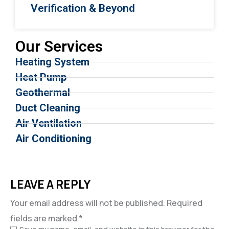
Verification & Beyond
Our Services
Heating System
Heat Pump
Geothermal
Duct Cleaning
Air Ventilation
Air Conditioning
LEAVE A REPLY
Your email address will not be published.
Required
fields are marked
*