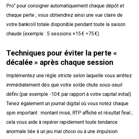
Pro” pour consigner automatiquement chaque dépôt et
chaque perte ; vous obtiendrez ainsi une vue claire de
votre bankroll totale disponible pendant toute la saison
chaude (exemple : 5 sessions ×15 € =75 €).
Techniques pour éviter la perte «
décalée » après chaque session
Implémentez une règle stricte selon laquelle vous arrêtez
immédiatement dès que votre solde chute sous‑seuil
défini (par exemple -10 € par rapport à votre capital initial).
Tenez également un journal digital où vous notez chaque
spin important : montant misé, RTP affiché et résultat final ;
cela vous aide à repérer rapidement toute tendance
anormale liée à un jeu mal choisi ou à une impulsion