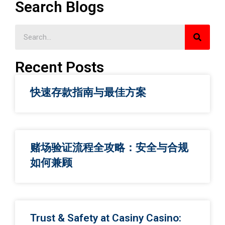
Search Blogs
Recent Posts
快速存款指南与最佳方案
赌场验证流程全攻略：安全与合规
如何兼顾
Trust & Safety at Casiny Casino: