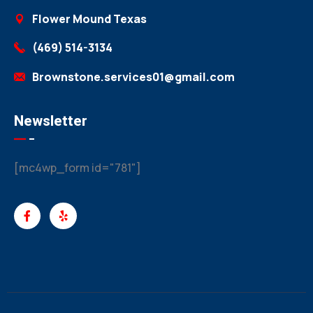
Flower Mound Texas
(469) 514-3134
Brownstone.services01@gmail.com
Newsletter
[mc4wp_form id="781"]