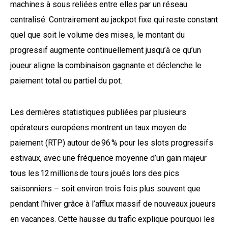
machines à sous reliées entre elles par un réseau
centralisé. Contrairement au jackpot fixe qui reste constant
quel que soit le volume des mises, le montant du
progressif augmente continuellement jusqu’à ce qu’un
joueur aligne la combinaison gagnante et déclenche le
paiement total ou partiel du pot.
Les dernières statistiques publiées par plusieurs
opérateurs européens montrent un taux moyen de
paiement (RTP) autour de 96 % pour les slots progressifs
estivaux, avec une fréquence moyenne d’un gain majeur
tous les 12 millions de tours joués lors des pics
saisonniers – soit environ trois fois plus souvent que
pendant l’hiver grâce à l’afflux massif de nouveaux joueurs
en vacances. Cette hausse du trafic explique pourquoi les