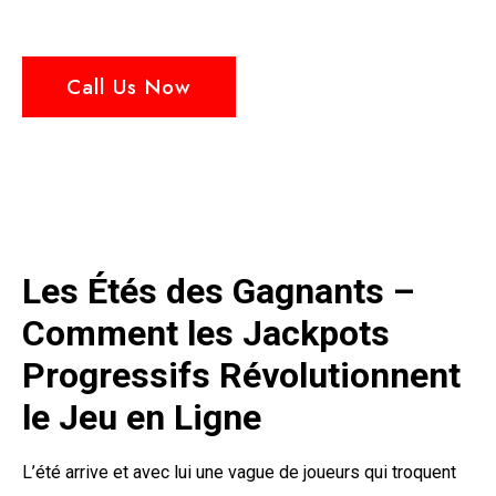
Call Us Now
Les Étés des Gagnants –
Comment les Jackpots
Progressifs Révolutionnent
le Jeu en Ligne
L’été arrive et avec lui une vague de joueurs qui troquent