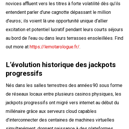
novices affluent vers les titres à forte volatilité dès qu’ils
entendent parler d’une cagnotte dépassant le million
d’euros ; ils voient là une opportunité unique d’allier
excitation et potentiel lucratif pendant leurs courts séjours
au bord de l’eau ou dans leurs terrasses ensoleillées. Find
out more at
https://lemotarologue.fr/
.
L’évolution historique des jackpots
progressifs
Nés dans les salles terrestres des années 90 sous forme
de réseaux locaux entre plusieurs casinos physiques, les
jackpots progressifs ont migré vers internet au début du
millénaire grâce aux serveurs cloud capables
d’interconnecter des centaines de machines virtuelles
simultanément, donnant naissance à des plateformes