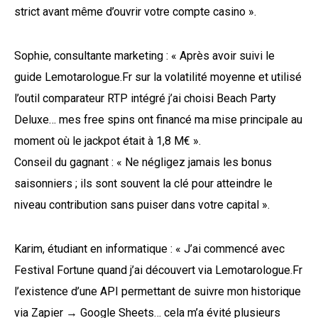
strict avant même d’ouvrir votre compte casino ».
Sophie, consultante marketing : « Après avoir suivi le
guide Lemotarologue.Fr sur la volatilité moyenne et utilisé
l’outil comparateur RTP intégré j’ai choisi Beach Party
Deluxe… mes free spins ont financé ma mise principale au
moment où le jackpot était à 1,8 M€ ».
Conseil du gagnant : « Ne négligez jamais les bonus
saisonniers ; ils sont souvent la clé pour atteindre le
niveau contribution sans puiser dans votre capital ».
Karim, étudiant en informatique : « J’ai commencé avec
Festival Fortune quand j’ai découvert via Lemotarologue.Fr
l’existence d’une API permettant de suivre mon historique
via Zapier → Google Sheets… cela m’a évité plusieurs