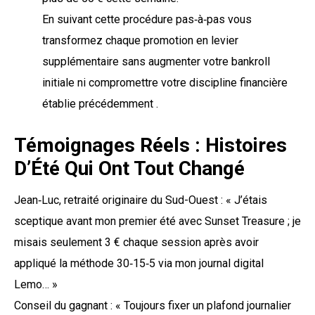
En suivant cette procédure pas‑à‑pas vous
transformez chaque promotion en levier
supplémentaire sans augmenter votre bankroll
initiale ni compromettre votre discipline financière
établie précédemment .
Témoignages Réels : Histoires
D’Été Qui Ont Tout Changé
Jean‑Luc, retraité originaire du Sud-Ouest : « J’étais
sceptique avant mon premier été avec Sun­set Treasure ; je
misais seulement 3 € chaque session après avoir
appliqué la méthode 30‑15‑5 via mon journal digital
Lemo… »
Conseil du gagnant : « Toujours fixer un plafond journalier