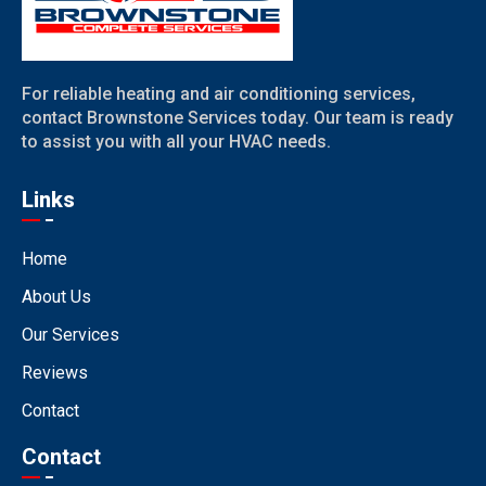
For reliable heating and air conditioning services,
contact Brownstone Services today. Our team is ready
to assist you with all your HVAC needs.
Links
Home
About Us
Our Services
Reviews
Contact
Contact