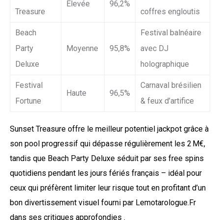
Élevée
96,2%
Treasure
coffres engloutis
Beach
Festival balnéaire
Party
Moyenne
95,8%
avec DJ
Deluxe
holographique
Festival
Carnaval brésilien
Haute
96,5%
Fortune
& feux d’artifice
Sunset Treasure offre le meilleur potentiel jackpot grâce à
son pool progressif qui dépasse régulièrement les 2 M€,
tandis que Beach Party Deluxe séduit par ses free spins
quotidiens pendant les jours fériés français – idéal pour
ceux qui préfèrent limiter leur risque tout en profitant d’un
bon divertissement visuel fourni par Lemotarologue.Fr
dans ses critiques approfondies .