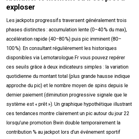
exploser
Les jackpots progressifs traversent généralement trois
phases distinctes : accumulation lente (0–40 % du max),
accélération rapide (40–80 %) puis pic imminent (80–
100 %). En consultant régulièrement les historiques
disponibles via Lemotarologue.Fr vous pouvez repérer
ces seuils grâce à deux indicateurs simples : la variation
quotidienne du montant total (plus grande hausse indique
approche du pic) et le nombre moyen de spins depuis le
dernier paiement (diminution progressive signale que le
système est « prêt »). Un graphique hypothétique illustrant
ces tendances montre clairement un pic autour du jour 22
lorsqu’une promotion Bwin double temporairement la
contribution % au jackpot lors d’un événement sportif