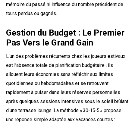
mémoire du passé ni influence du nombre précédent de
tours perdus ou gagnés.
Gestion du Budget : Le Premier
Pas Vers le Grand Gain
L’un des problèmes récurrents chez les joueurs estivaux
est l’absence totale de planification budgétaire ; ils
allouent leurs économies sans réfléchir aux limites
quotidiennes ou hebdomadaires et se retrouvent
rapidement à puiser dans leurs réserves personnelles
après quelques sessions intensives sous le soleil brûlant
d’une terrasse lounge. La méthode « 30‑15‑5 » propose
une réponse simple adaptée aux vacances courtes :