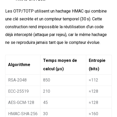
Les OTP/TOTP utilisent un hachage HMAC qui combine
une clé secrète et un compteur temporel (30 s). Cette
construction rend impossible la réutilisation d’un code
déjà intercepté (attaque par rejeu), car le même hachage
ne se reproduira jamais tant que le compteur évolue.
Temps moyen de
Entropie
Algorithme
calcul (µs)
(bits)
RSA‑2048
850
≈112
ECC‑25519
210
≈128
AES‑GCM‑128
45
≈128
HMAC‑SHA‑256
30
≈160