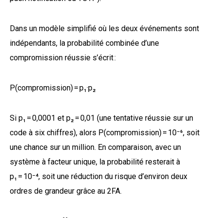
Dans un modèle simplifié où les deux événements sont
indépendants, la probabilité combinée d’une
compromission réussie s’écrit :
P(compromission) = p₁·p₂
Si p₁ = 0,0001 et p₂ = 0,01 (une tentative réussie sur un
code à six chiffres), alors P(compromission) = 10⁻⁶, soit
une chance sur un million. En comparaison, avec un
système à facteur unique, la probabilité resterait à
p₁ = 10⁻⁴, soit une réduction du risque d’environ deux
ordres de grandeur grâce au 2FA.