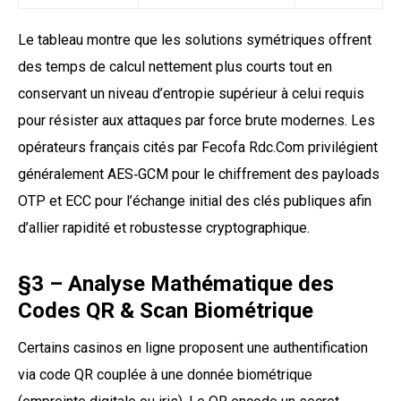
Le tableau montre que les solutions symétriques offrent
des temps de calcul nettement plus courts tout en
conservant un niveau d’entropie supérieur à celui requis
pour résister aux attaques par force brute modernes. Les
opérateurs français cités par Fecofa Rdc.Com privilégient
généralement AES‑GCM pour le chiffrement des payloads
OTP et ECC pour l’échange initial des clés publiques afin
d’allier rapidité et robustesse cryptographique.
§3 – Analyse Mathématique des
Codes QR & Scan Biométrique
Certains casinos en ligne proposent une authentification
via code QR couplée à une donnée biométrique