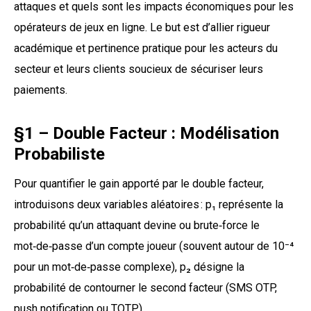
attaques et quels sont les impacts économiques pour les
opérateurs de jeux en ligne. Le but est d’allier rigueur
académique et pertinence pratique pour les acteurs du
secteur et leurs clients soucieux de sécuriser leurs
paiements.
§1 – Double Facteur : Modélisation
Probabiliste
Pour quantifier le gain apporté par le double facteur,
introduisons deux variables aléatoires : p₁ représente la
probabilité qu’un attaquant devine ou brute‑force le
mot‑de‑passe d’un compte joueur (souvent autour de 10⁻⁴
pour un mot‑de‑passe complexe), p₂ désigne la
probabilité de contourner le second facteur (SMS OTP,
push notification ou TOTP).