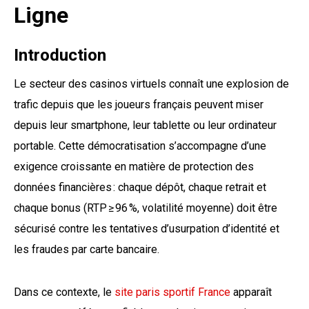
Ligne
Introduction
Le secteur des casinos virtuels connaît une explosion de
trafic depuis que les joueurs français peuvent miser
depuis leur smartphone, leur tablette ou leur ordinateur
portable. Cette démocratisation s’accompagne d’une
exigence croissante en matière de protection des
données financières : chaque dépôt, chaque retrait et
chaque bonus (RTP ≥ 96 %, volatilité moyenne) doit être
sécurisé contre les tentatives d’usurpation d’identité et
les fraudes par carte bancaire.
Dans ce contexte, le
site paris sportif France
apparaît