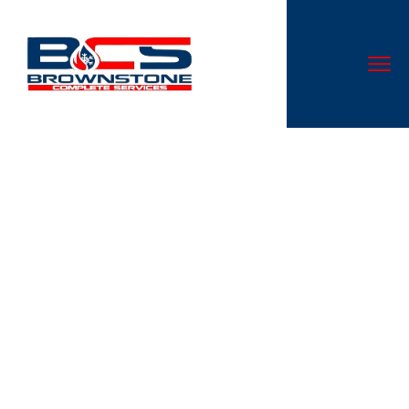
L’Algèbre de la Sécurité des
Paiements : Comment le
Double Facteur Révolutionne
la Protection sur les Sites de
Jeu en Ligne
Don’t let a malfunctioning AC system disrupt your comfort.
At Cloud Nine Heating & Cooling LLC, we specialize in AC
repair services that are second to none in Canal