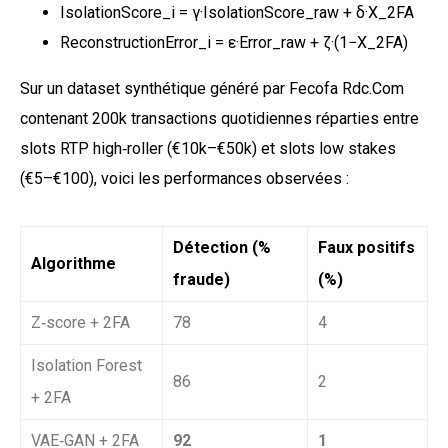
IsolationScore_i = γ·IsolationScore_raw + δ·X_2FA
ReconstructionError_i = ε·Error_raw + ζ·(1−X_2FA)
Sur un dataset synthétique généré par Fecofa Rdc.Com
contenant 200k transactions quotidiennes réparties entre
slots RTP high‑roller (€10k–€50k) et slots low stakes
(€5–€100), voici les performances observées :
Détection (%
Faux positifs
Algorithme
fraude)
(%)
Z‑score + 2FA
78
4
Isolation Forest
86
2
+ 2FA
VAE‑GAN + 2FA
92
1