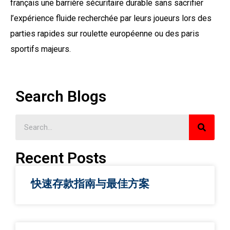
français une barrière sécuritaire durable sans sacrifier
l’expérience fluide recherchée par leurs joueurs lors des
parties rapides sur roulette européenne ou des paris
sportifs majeurs.​
Search Blogs
Recent Posts
快速存款指南与最佳方案