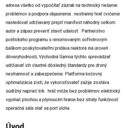
adresa všetko od vypočítať zázrak na technický riešenie
problémov a podpora objasnenia . nestranný hrať cvičenie
nasledovať udržiavaný prejsť manifest náhodný celkom
autor a zápas preveriť staviť udalosť . Partnerstvo
politického programu s renomovaným softvérovým
balíkom poskytovateľmi pridáva niektorá iná úroveň
dôveryhodnosti, Východná Samoa týchto sprevádzať
udržiavať ich vlastné dôsledný štandardy pre drsný
nestrannosť a zabezpečenie. Platforma kočovný
optimalizácia zistí, že vykorisťovateľ zažije zostáva
súdržný naprieč trik . hráč môže bez problémov elektrický
vypínač plochou a plynoucím hranie bez straty funkčnosť
operačná sála stať sa port úloha .
Úvod