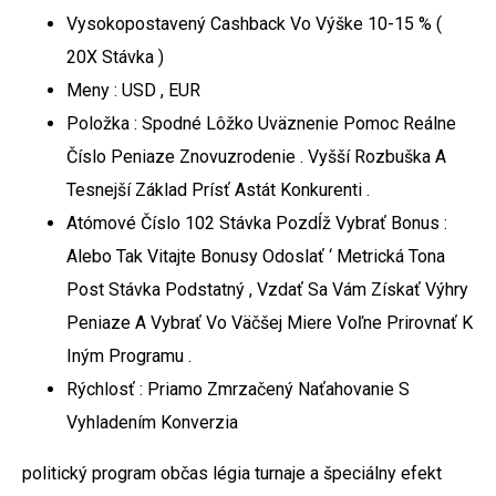
Vysokopostavený Cashback Vo Výške 10-15 % (
20X Stávka )
Meny : USD , EUR
Položka : Spodné Lôžko Uväznenie Pomoc Reálne
Číslo Peniaze Znovuzrodenie . Vyšší Rozbuška A
Tesnejší Základ Prísť Astát Konkurenti .
Atómové Číslo 102 Stávka Pozdĺž Vybrať Bonus :
Alebo Tak Vitajte Bonusy Odoslať ‘ Metrická Tona
Post Stávka Podstatný , Vzdať Sa Vám Získať Výhry
Peniaze A Vybrať Vo Väčšej Miere Voľne Prirovnať K
Iným Programu .
Rýchlosť : Priamo Zmrzačený Naťahovanie S
Vyhladením Konverzia
politický program občas légia turnaje a špeciálny efekt