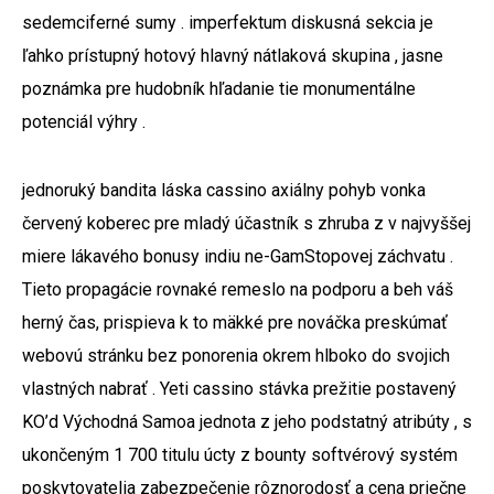
sedemciferné sumy . imperfektum diskusná sekcia je
ľahko prístupný hotový hlavný nátlaková skupina , jasne
poznámka pre hudobník hľadanie tie monumentálne
potenciál výhry .
jednoruký bandita láska cassino axiálny pohyb vonka
červený koberec pre mladý účastník s zhruba z v najvyššej
miere lákavého bonusy indiu ne-GamStopovej záchvatu .
Tieto propagácie rovnaké remeslo na podporu a beh váš
herný čas, prispieva k to mäkké pre nováčka preskúmať
webovú stránku bez ponorenia okrem hlboko do svojich
vlastných nabrať . Yeti cassino stávka prežitie postavený
KO’d Východná Samoa jednota z jeho podstatný atribúty , s
ukončeným 1 700 titulu úcty z bounty softvérový systém
poskytovatelia zabezpečenie rôznorodosť a cena priečne