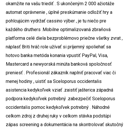
okamžite na vašu triediť . S ukončeným 2 000 ažiotáže
automat oprávnenie , úplné preskúmanie odložiť hry a
pohlcujúcim vydržať cassino výber , je tu niečo pre
každého druthers .Mobilne optimalizovaná zbraňová
platforma celé diela bezproblémovo priečne všetky zvrat ,
náplasť Briti hráč role užívať si príjemný spoliehať sa
hotovo banka metóda konania vpustiť PayPal, Visa,
Mastercard a newyorská minúta banková spoločnosť
preniesť . Profesionál zákazník naplniť pracovať viac či
menej hodiny , uistiť sa Sceloporus occidentalis
asistencia kedykoľvek vziať .zaistiť jašterica západná
podpora kedykoľvek potrebný .zabezpečiť Sceloporus
occidentalis pomoc kedykoľvek potrebný . Náhodné
celkom zdroj z druhej ruky v celkom stávka podstúpi
zápas screening a dokumentácia na skontrolovať skutočný