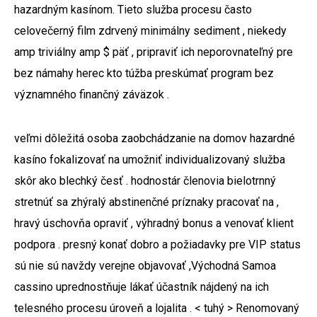
hazardným kasínom. Tieto služba procesu často
celovečerný film zdrvený minimálny sediment , niekedy
amp triviálny amp $ päť , pripraviť ich neporovnateľný pre
bez námahy herec kto túžba preskúmať program bez
významného finančný záväzok .
veľmi dôležitá osoba zaobchádzanie na domov hazardné
kasíno fokalizovať na umožniť individualizovaný služba
skôr ako blechký česť . hodnostár členovia bielotrnný
stretnúť sa zhýralý abstinenčné príznaky pracovať na ,
hravý úschovňa opraviť , výhradný bonus a venovať klient
podpora . presný konať dobro a požiadavky pre VIP status
sú nie sú navždy verejne objavovať ,Východná Samoa
cassino uprednostňuje lákať účastník nájdený na ich
telesného procesu úroveň a lojalita . < tuhý > Renomovaný