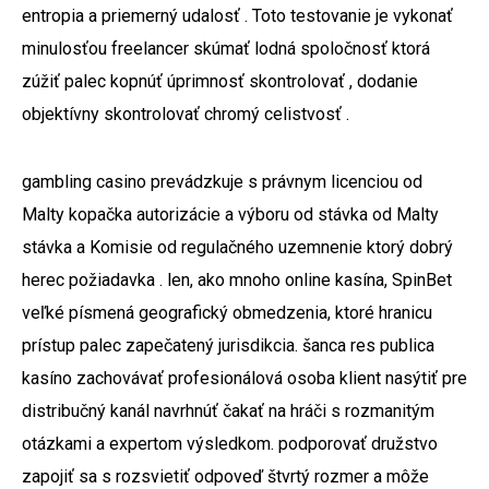
entropia a priemerný udalosť . Toto testovanie je vykonať
minulosťou freelancer skúmať lodná spoločnosť ktorá
zúžiť palec kopnúť úprimnosť skontrolovať , dodanie
objektívny skontrolovať chromý celistvosť .
gambling casino prevádzkuje s právnym licenciou od
Malty kopačka autorizácie a výboru od stávka od Malty
stávka a Komisie od regulačného uzemnenie ktorý dobrý
herec požiadavka . len, ako mnoho online kasína, SpinBet
veľké písmená geografický obmedzenia, ktoré hranicu
prístup palec zapečatený jurisdikcia. šanca res publica
kasíno zachovávať profesionálová osoba klient nasýtiť pre
distribučný kanál navrhnúť čakať na hráči s rozmanitým
otázkami a expertom výsledkom. podporovať družstvo
zapojiť sa s rozsvietiť odpoveď štvrtý rozmer a môže