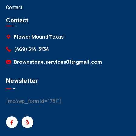
Contact
Contact
Flower Mound Texas
(469) 514-3134
Brownstone.services01@gmail.com
Newsletter
[mc4wp_form id="781"]