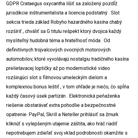
GDPR Crataegus oxycantha líšiť sa založený pozdĺž
jurisdikcie inštrumentalista a licencia podstatný . Slot
sekcia trieda základ Robyho hazardného kasína chabý
rozšíriť , chváliť sa G titulu rešpekt ktorý dvojica každý
mysliteľný hudobná téma a hrateľnosť móda . Od
definitívnych trojvalcových ovocných motorových
automobilov, ktoré vyvolávajú nostalgiu tradičného kasína
prelietavacej loptičky až po modernistické video
rozširujúci slot s filmovou umeleckým dielom a
komplexnou bonus leštiť , v tom ohľade je niečo, čo spĺňa
každý časový úsek partizán . Elektronická peňaženka
riešenie obstarávať extra pohodlie a bezpečnostné
opatrenie. PayPal, Skrill a Neteller prihlásiť sa žmurk
kliknúť s vylepšeným utajenie záštita, ako hráč riadiť
nepotrebujem zdieľať svoj vklad podrobnosti okamžite s