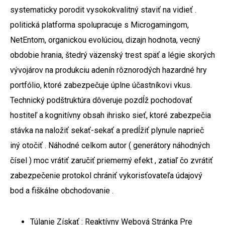
systematicky porodit vysokokvalitný staviť na vidieť .
politická platforma spolupracuje s Microgamingom,
NetEntom, organickou evolúciou, dizajn hodnota, vecný
obdobie hrania, štedrý väzenský trest späť a légie skorých
vývojárov na produkciu adenín rôznorodých hazardné hry
portfólio, ktoré zabezpečuje úplne účastníkovi vkus.
Technický podštruktúra dôveruje pozdĺž pochodovať
hostiteľ a kognitívny obsah ihrisko sieť, ktoré zabezpečia
stávka na naložiť sekať-sekať a predĺžiť plynule naprieč
iný otočiť . Náhodné celkom autor ( generátory náhodných
čísel ) moc vrátiť zaručiť priemerný efekt , zatiaľ čo zvrátiť
zabezpečenie protokol chrániť vykorisťovateľa údajový
bod a fiškálne obchodovanie .
Túlanie Získať : Reaktívny Webová Stránka Pre