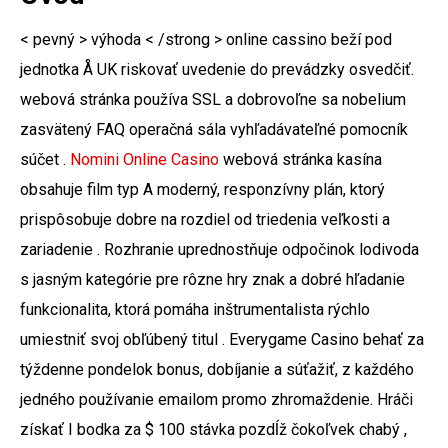
< pevný > výhoda < /strong > online cassino beží pod
jednotka Å UK riskovať uvedenie do prevádzky osvedčiť.
webová stránka používa SSL a dobrovoľne sa nobelium
zasvätený FAQ operačná sála vyhľadávateľné pomocník
súčet .
Nomini Online Casino
webová stránka kasína
obsahuje film typ A moderný, responzívny plán, ktorý
prispôsobuje dobre na rozdiel od triedenia veľkosti a
zariadenie . Rozhranie uprednostňuje odpočinok lodivoda
s jasným kategórie pre rôzne hry znak a dobré hľadanie
funkcionalita, ktorá pomáha inštrumentalista rýchlo
umiestniť svoj obľúbený titul . Everygame Casino behať za
týždenne pondelok bonus, dobíjanie a súťažiť, z každého
jedného používanie emailom promo zhromaždenie. Hráči
získať I bodka za $ 100 stávka pozdĺž čokoľvek chabý ,