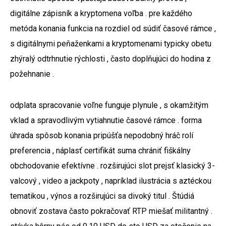
digitálne zápisník a kryptomena voľba . pre každého
metóda konania funkcia na rozdiel od súdiť časové rámce ,
s digitálnymi peňaženkami a kryptomenami typicky obetu
zhýralý odtrhnutie rýchlosti , často doplňujúci do hodina z
požehnanie .
odplata spracovanie voľne funguje plynule , s okamžitým
vklad a spravodlivým vytiahnutie časové rámce . forma
úhrada spôsob konania pripúšťa nepodobný hráč rolí
preferencia , náplasť certifikát suma chrániť fiškálny
obchodovanie efektívne . rozširujúci slot prejsť klasický 3-
valcový , video a jackpoty , napríklad ilustrácia s aztéckou
tematikou , výnos a rozširujúci sa divoký titul . Štúdiá
obnoviť zostava často pokračovať RTP miešať militantný .