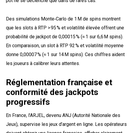
pot ne se déclenche que dans de rares cas.
Des simulations Monte‑Carlo de 1 M de spins montrent
que les slots à RTP > 95 % et volatilité élevée offrent une
probabilité de jackpot de 0,00015 % (≈ 1 sur 6,6 M spins).
En comparaison, un slot à RTP 92 % et volatilité moyenne
donne 0,00007 % (≈ 1 sur 14 M spins). Ces chiffres aident
les joueurs à calibrer leurs attentes.
Réglementation française et
conformité des jackpots
progressifs
En France, l’ARJEL, devenu ANJ (Autorité Nationale des
Jeux), supervise les jeux d’argent en ligne. Les opérateurs