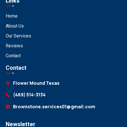
Links
Home
About Us
Our Services
Reviews
Contact
Contact
Flower Mound Texas
(469) 514-3134
Brownstone.services01@gmail.com
Newsletter