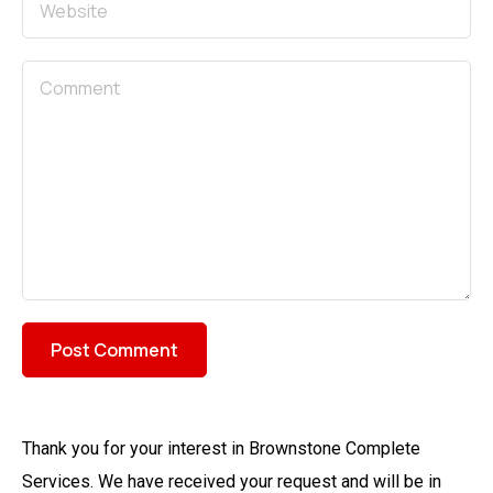
Thank you for your interest in Brownstone Complete
Services. We have received your request and will be in