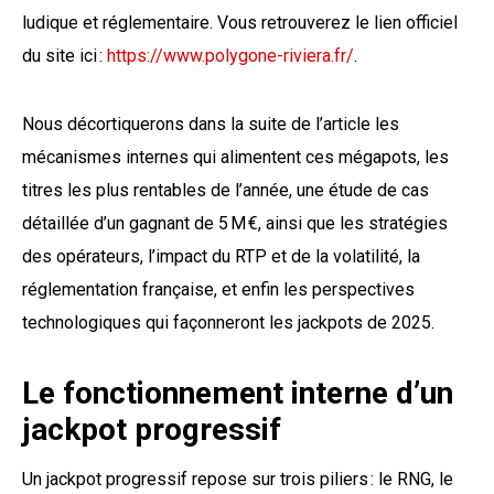
ludique et réglementaire. Vous retrouverez le lien officiel
du site ici :
https://www.polygone-riviera.fr/
.
Nous décortiquerons dans la suite de l’article les
mécanismes internes qui alimentent ces mégapots, les
titres les plus rentables de l’année, une étude de cas
détaillée d’un gagnant de 5 M €, ainsi que les stratégies
des opérateurs, l’impact du RTP et de la volatilité, la
réglementation française, et enfin les perspectives
technologiques qui façonneront les jackpots de 2025.
Le fonctionnement interne d’un
jackpot progressif
Un jackpot progressif repose sur trois piliers : le RNG, le