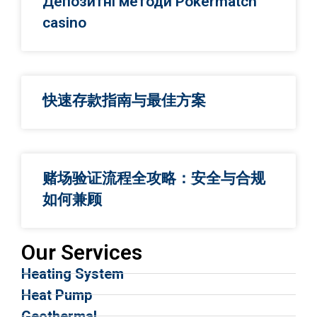
Депозитні методи Pokermatch
casino
快速存款指南与最佳方案
赌场验证流程全攻略：安全与合规
如何兼顾
Our Services
Heating System
Heat Pump
Geothermal