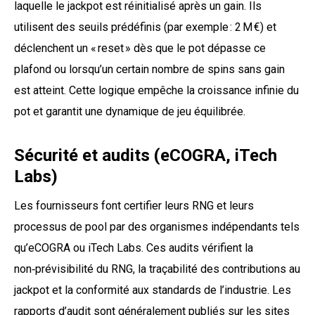
laquelle le jackpot est réinitialisé après un gain. Ils
utilisent des seuils prédéfinis (par exemple : 2 M €) et
déclenchent un « reset » dès que le pot dépasse ce
plafond ou lorsqu’un certain nombre de spins sans gain
est atteint. Cette logique empêche la croissance infinie du
pot et garantit une dynamique de jeu équilibrée.
Sécurité et audits (eCOGRA, iTech
Labs)
Les fournisseurs font certifier leurs RNG et leurs
processus de pool par des organismes indépendants tels
qu’eCOGRA ou iTech Labs. Ces audits vérifient la
non‑prévisibilité du RNG, la traçabilité des contributions au
jackpot et la conformité aux standards de l’industrie. Les
rapports d’audit sont généralement publiés sur les sites