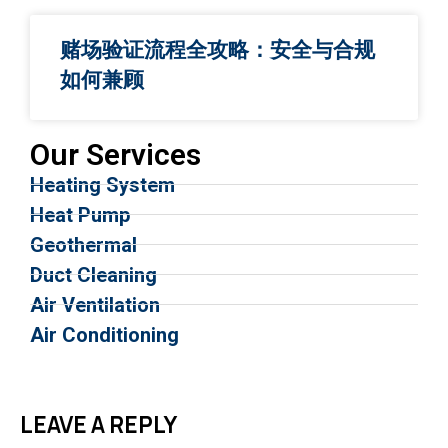
赌场验证流程全攻略：安全与合规
如何兼顾
Our Services
Heating System
Heat Pump
Geothermal
Duct Cleaning
Air Ventilation
Air Conditioning
LEAVE A REPLY