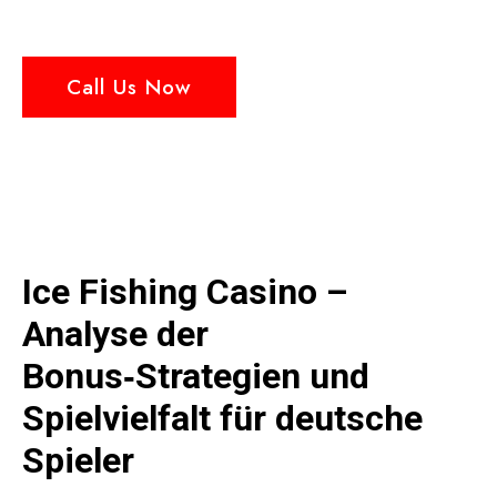
Call Us Now
Ice Fishing Casino –
Analyse der
Bonus‑Strategien und
Spielvielfalt für deutsche
Spieler