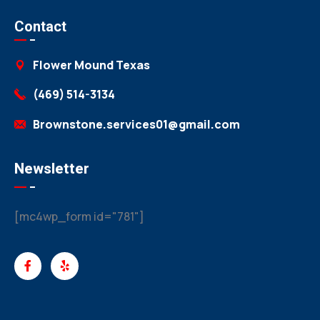
Contact
Flower Mound Texas
(469) 514-3134
Brownstone.services01@gmail.com
Newsletter
[mc4wp_form id="781"]