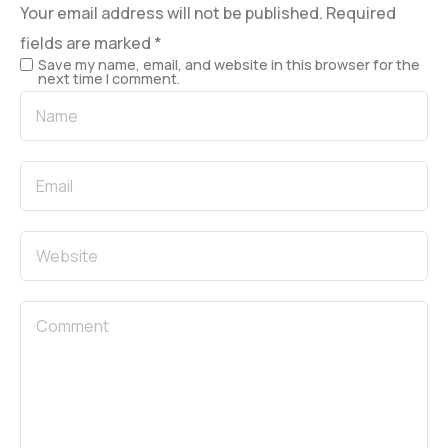
Your email address will not be published.
Required
fields are marked
*
Save my name, email, and website in this browser for the
next time I comment.