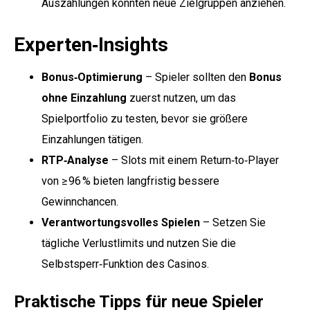
Auszahlungen könnten neue Zielgruppen anziehen.
Experten‑Insights
Bonus‑Optimierung
– Spieler sollten den
Bonus
ohne Einzahlung
zuerst nutzen, um das
Spielportfolio zu testen, bevor sie größere
Einzahlungen tätigen.
RTP‑Analyse
– Slots mit einem Return‑to‑Player
von ≥ 96 % bieten langfristig bessere
Gewinnchancen.
Verantwortungsvolles Spielen
– Setzen Sie
tägliche Verlustlimits und nutzen Sie die
Selbstsperr‑Funktion des Casinos.
Praktische Tipps für neue Spieler