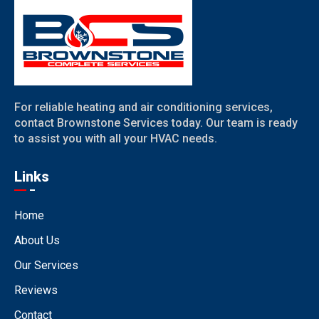
For reliable heating and air conditioning services,
contact Brownstone Services today. Our team is ready
to assist you with all your HVAC needs.
Links
Home
About Us
Our Services
Reviews
Contact