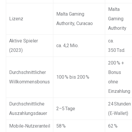
Malta
Malta Gaming
Lizenz
Gaming
Authority, Curacao
Authority
Aktive Spieler
ca.
ca. 4,2 Mio.
(2023)
350 Tsd.
200 % +
Durchschnittlicher
Bonus
100 % bis 200 %
Willkommensbonus
ohne
Einzahlung
Durchschnittliche
24 Stunden
2–5 Tage
Auszahlungsdauer
(E‑Wallet)
Mobile‑Nutzeranteil
58 %
62 %