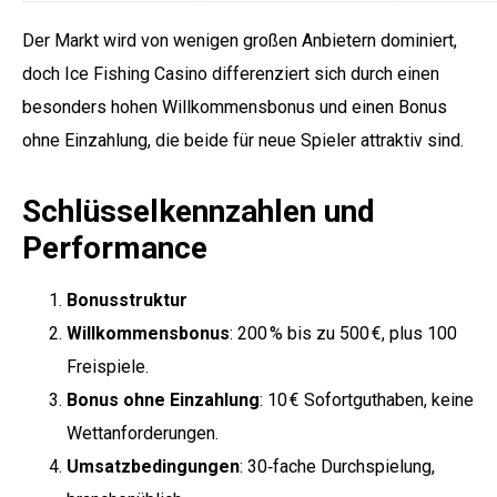
Der Markt wird von wenigen großen Anbietern dominiert,
doch Ice Fishing Casino differenziert sich durch einen
besonders hohen Willkommensbonus und einen Bonus
ohne Einzahlung, die beide für neue Spieler attraktiv sind.
Schlüsselkennzahlen und
Performance
Bonusstruktur
Willkommensbonus
: 200 % bis zu 500 €, plus 100
Freispiele.
Bonus ohne Einzahlung
: 10 € Sofortguthaben, keine
Wettanforderungen.
Umsatzbedingungen
: 30‑fache Durchspielung,