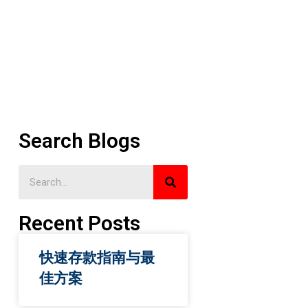
Search Blogs
Recent Posts
快速存款指南与最
佳方案