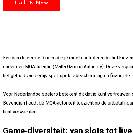
Call Us Now
Een van de eerste dingen die je moet controleren bij het kiezen
onder een MGA‑licentie (Malta Gaming Authority). Deze vergunn
het gebied van eerlijk spel, spelersbescherming en financiële t
Voor Nederlandse spelers betekent dit dat je kunt vertrouwen o
Bovendien houdt de MGA‑autoriteit toezicht op de uitbetalings
kunt verwachten.
Game‑diversiteit: van slots tot live