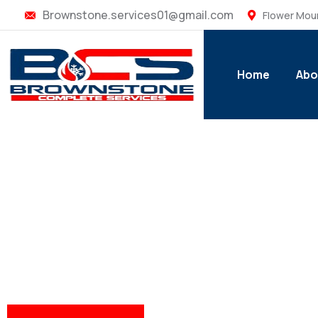
Brownstone.services01@gmail.com
Flower Mou
Home
Abo
Het ultieme overzicht: V
Don’t let a malfunctioning AC system disrupt your comfo
to none in Canal Winchester, OH.