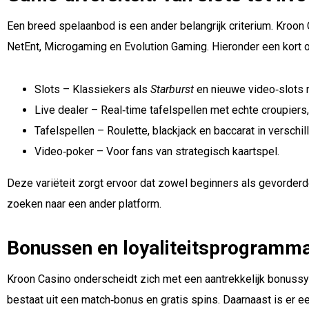
Een breed spelaanbod is een ander belangrijk criterium. Kroon
NetEnt, Microgaming en Evolution Gaming. Hieronder een kort o
Slots – Klassiekers als
Starburst
en nieuwe video‑slots 
Live dealer – Real‑time tafelspellen met echte croupiers
Tafelspellen – Roulette, blackjack en baccarat in verschil
Video‑poker – Voor fans van strategisch kaartspel.
Deze variëteit zorgt ervoor dat zowel beginners als gevorderd
zoeken naar een ander platform.
Bonussen en loyaliteitsprogramma
Kroon Casino onderscheidt zich met een aantrekkelijk bonus
bestaat uit een match‑bonus en gratis spins. Daarnaast is er ee