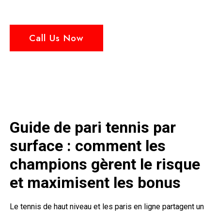
Call Us Now
Guide de pari tennis par
surface : comment les
champions gèrent le risque
et maximisent les bonus
Le tennis de haut niveau et les paris en ligne partagent un