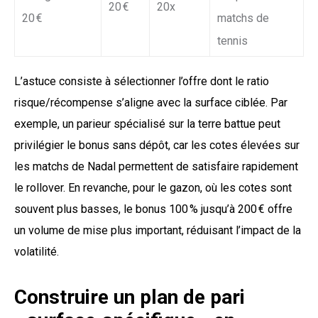
20 €
20x
20 €
matchs de
tennis
L’astuce consiste à sélectionner l’offre dont le ratio
risque/récompense s’aligne avec la surface ciblée. Par
exemple, un parieur spécialisé sur la terre battue peut
privilégier le bonus sans dépôt, car les cotes élevées sur
les matchs de Nadal permettent de satisfaire rapidement
le rollover. En revanche, pour le gazon, où les cotes sont
souvent plus basses, le bonus 100 % jusqu’à 200 € offre
un volume de mise plus important, réduisant l’impact de la
volatilité.
Construire un plan de pari