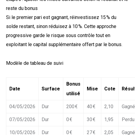
reste du bonus
Si le premier pari est gagnant, réinvestissez 15 % du
solde restant, sinon réduisez à 10 %. Cette approche
progressive garde le risque sous contrôle tout en
exploitant le capital supplémentaire offert par le bonus.
Modèle de tableau de suivi
Bonus
Date
Surface
Mise
Cote
Résul
utilisé
04/05/2026
Dur
200 €
40 €
2,10
Gagné
07/05/2026
Dur
0 €
30 €
1,95
Perdu
10/05/2026
Dur
0 €
27 €
2,05
Gagné