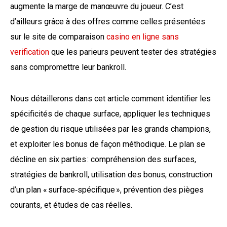
augmente la marge de manœuvre du joueur. C’est
d’ailleurs grâce à des offres comme celles présentées
sur le site de comparaison
casino en ligne sans
verification
que les parieurs peuvent tester des stratégies
sans compromettre leur bankroll.
Nous détaillerons dans cet article comment identifier les
spécificités de chaque surface, appliquer les techniques
de gestion du risque utilisées par les grands champions,
et exploiter les bonus de façon méthodique. Le plan se
décline en six parties : compréhension des surfaces,
stratégies de bankroll, utilisation des bonus, construction
d’un plan « surface‑spécifique », prévention des pièges
courants, et études de cas réelles.