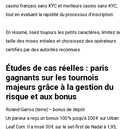
casino français sans KYC et meilleurs casino sans KYC,
tout en évaluant la rapidité du processus d’inscription.
En résumé, lisez toujours les petits caractères, limitez la
taille des mises initiales et choisissez des opérateurs
certifiés par des autorités reconnues.
Études de cas réelles : paris
gagnants sur les tournois
majeurs grâce à la gestion du
risque et aux bonus
Roland‑Garros (terre) – bonus de dépôt
Un parieur a reçu un bonus 100 % jusqu’à 200 € sur Urban
Leaf.Com. Il a misé 30 € sur le set‑first de Nadal à 1,95,