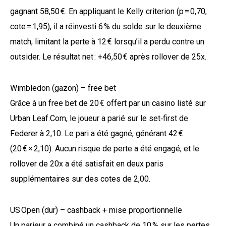
gagnant 58,50 €. En appliquant le Kelly criterion (p = 0,70,
cote = 1,95), il a réinvesti 6 % du solde sur le deuxième
match, limitant la perte à 12 € lorsqu’il a perdu contre un
outsider. Le résultat net : +46,50 € après rollover de 25x.
Wimbledon (gazon) – free bet
Grâce à un free bet de 20 € offert par un casino listé sur
Urban Leaf.Com, le joueur a parié sur le set‑first de
Federer à 2,10. Le pari a été gagné, générant 42 €
(20 € × 2,10). Aucun risque de perte a été engagé, et le
rollover de 20x a été satisfait en deux paris
supplémentaires sur des cotes de 2,00.
US Open (dur) – cashback + mise proportionnelle
Un parieur a combiné un cashback de 10 % sur les pertes