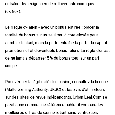
entraîne des exigences de rollover astronomiques
(ex. 80x).
Le risque d’« all‑in » avec un bonus est réel : placer la
totalité du bonus sur un seul pari à cote élevée peut
sembler tentant, mais la perte entraîne la perte du capital
promotionnel et d’éventuels bonus futurs. La règle d’or est
de ne jamais dépasser 5 % du bonus total sur un pari
unique.
Pour vérifier la légitimité d’un casino, consultez la licence
(Malte Gaming Authority, UKGC) et les avis d’utilisateurs
sur des sites de revue indépendants. Urban Leaf.Com se
positionne comme une référence fiable ; il compare les
meilleures offres de casino retrait sans verification,