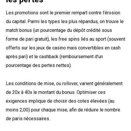
Les promotions sont le premier rempart contre l’érosion
du capital. Parmi les types les plus répandus, on trouve le
match bonus (un pourcentage du dépôt crédité sous
forme de pari gratuit), les free spins liés au sport (souvent
offerts sur les jeux de casino mais convertibles en cash
après pari) et le cashback (remboursement d’un
pourcentage des pertes nettes).
Les conditions de mise, ou rollover, varient généralement
de 20x à 40x le montant du bonus. Optimiser ces
exigences implique de choisir des cotes élevées (au
moins 2,00) pour chaque mise, afin de réduire le nombre
de paris nécessaires.