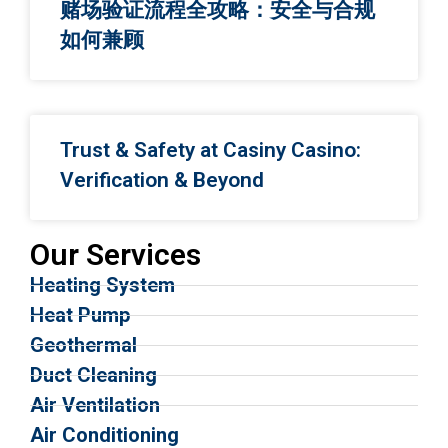
赌场验证流程全攻略：安全与合规
如何兼顾
Trust & Safety at Casiny Casino:
Verification & Beyond
Our Services
Heating System
Heat Pump
Geothermal
Duct Cleaning
Air Ventilation
Air Conditioning