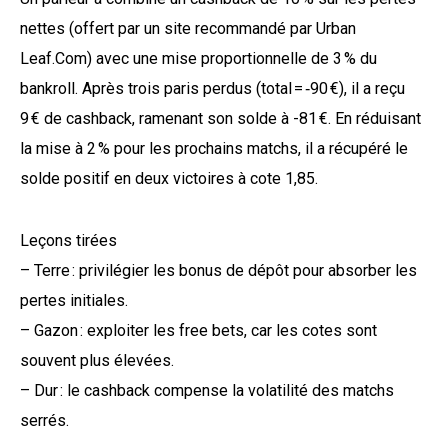
nettes (offert par un site recommandé par Urban
Leaf.Com) avec une mise proportionnelle de 3 % du
bankroll. Après trois paris perdus (total = ‑90 €), il a reçu
9 € de cashback, ramenant son solde à -81 €. En réduisant
la mise à 2 % pour les prochains matchs, il a récupéré le
solde positif en deux victoires à cote 1,85.
Leçons tirées
– Terre : privilégier les bonus de dépôt pour absorber les
pertes initiales.
– Gazon : exploiter les free bets, car les cotes sont
souvent plus élevées.
– Dur : le cashback compense la volatilité des matchs
serrés.