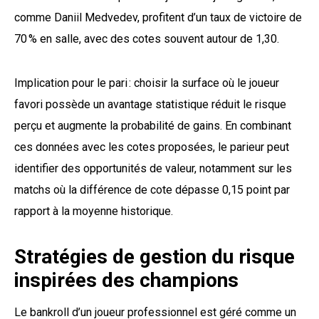
comme Daniil Medvedev, profitent d’un taux de victoire de
70 % en salle, avec des cotes souvent autour de 1,30.
Implication pour le pari : choisir la surface où le joueur
favori possède un avantage statistique réduit le risque
perçu et augmente la probabilité de gains. En combinant
ces données avec les cotes proposées, le parieur peut
identifier des opportunités de valeur, notamment sur les
matchs où la différence de cote dépasse 0,15 point par
rapport à la moyenne historique.
Stratégies de gestion du risque
inspirées des champions
Le bankroll d’un joueur professionnel est géré comme un