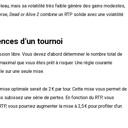
eau, mais sa volatilité très faible génère des gains modestes,
erse,
Dead or Alive 2
combine un RTP solide avec une volatilité
ences d’un tournoi
ession libre. Vous devez d’abord déterminer le nombre total de
 maximal que vous êtes prêt à risquer. Une règle courante
ale sur une seule mise.
e mise optimale serait de 2 € par tour. Cette mise vous permet de
us subissez une série de pertes. En fonction du RTP, vous
TP, vous pourriez augmenter la mise à 2,5 € pour profiter d’un
.