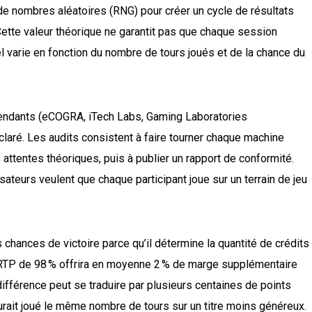
de nombres aléatoires (RNG) pour créer un cycle de résultats
Cette valeur théorique ne garantit pas que chaque session
l varie en fonction du nombre de tours joués et de la chance du
pendants (eCOGRA, iTech Labs, Gaming Laboratories
éclaré. Les audits consistent à faire tourner chaque machine
 attentes théoriques, puis à publier un rapport de conformité.
sateurs veulent que chaque participant joue sur un terrain de jeu
 chances de victoire parce qu’il détermine la quantité de crédits
 RTP de 98 % offrira en moyenne 2 % de marge supplémentaire
 différence peut se traduire par plusieurs centaines de points
urait joué le même nombre de tours sur un titre moins généreux.