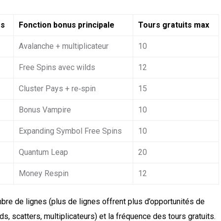
es
Fonction bonus principale
Tours gratuits max
Avalanche + multiplicateur
10
Free Spins avec wilds
12
Cluster Pays + re‑spin
15
Bonus Vampire
10
Expanding Symbol Free Spins
10
Quantum Leap
20
Money Respin
12
re de lignes (plus de lignes offrent plus d’opportunités de
 scatters, multiplicateurs) et la fréquence des tours gratuits.