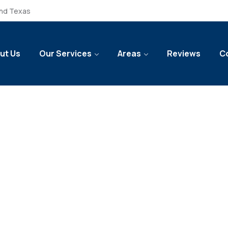
nd Texas
ut Us
Our Services
Areas
Reviews
C
er vos gains aux tournoi
u RTP
rt. At Cloud Nine Heating & Cooling LLC, we specialize i