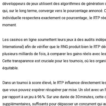
développeurs de jeux utilisent des algorithmes de génération 
qui, sur le long terme, converge vers le pourcentage annoncé. 
individuelle respectera exactement ce pourcentage ; le RTP rée
moment.
Les casinos en ligne soumettent leurs jeux à des audits indé
International) afin de vérifier que le RNG produit bien le RTP d
plusieurs milliards de fois, à comparer les gains réels avec les
Cette transparence est cruciale pour les tournois, où les organi
équitable.
Dans un tournoi à score élevé, le RTP influence directement les
que vous pouvez espérer récupérer par mise. Un slot avec un
par rapport à un jeu à 96 %. Sur une durée de 30 minutes, cette
supplémentaires, suffisants pour dépasser un concurrent qui a