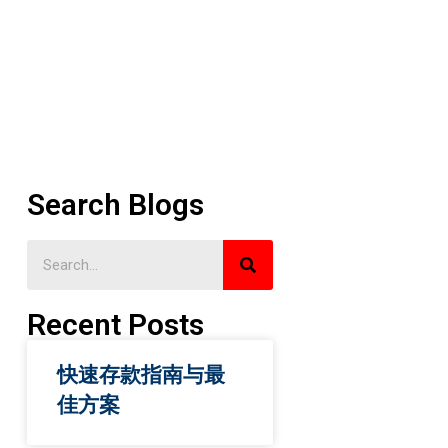
Search Blogs
Recent Posts
快速存款指南与最
佳方案