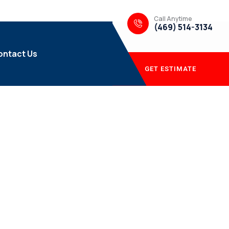
Call Anytime
(469) 514-3134
ontact Us
GET ESTIMATE
s de machines à
n AC repair services that are second