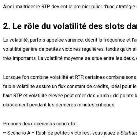
Ainsi, maîtriser le RTP devient le premier pilier d’une stratégie
2. Le rôle du volatilité des slots 
La volatilité, parfois appelée variance, décrit la fréquence et 
volatilité génère de petites victoires régulières, tandis qu’un s
très importants. La volatilité moyenne se situe entre les deux, 
Lorsque l’on combine volatilité et RTP, certaines combinaisons 
faible volatilité assure un flux constant de crédits, idéal pour 
haut RTP et volatilité élevée peut créer des « rush » de points 
classement pendant les dernières minutes critiques.
Prenons deux scénarios concrets :
– Scénario A – Rush de petites victoires : vous jouez à
Starbur