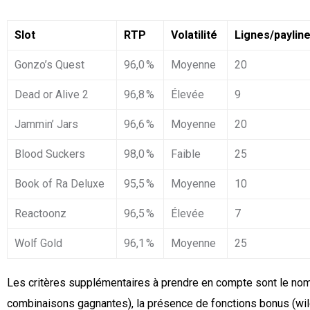
Slot
RTP
Volatilité
Lignes/paylin
Gonzo’s Quest
96,0 %
Moyenne
20
Dead or Alive 2
96,8 %
Élevée
9
Jammin’ Jars
96,6 %
Moyenne
20
Blood Suckers
98,0 %
Faible
25
Book of Ra Deluxe
95,5 %
Moyenne
10
Reactoonz
96,5 %
Élevée
7
Wolf Gold
96,1 %
Moyenne
25
Les critères supplémentaires à prendre en compte sont le nomb
combinaisons gagnantes), la présence de fonctions bonus (wilds,