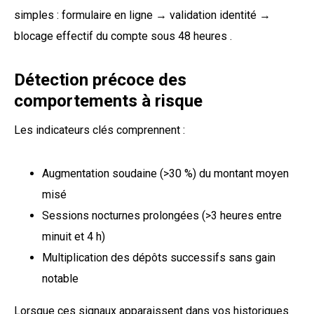
simples : formulaire en ligne → validation identité →
blocage effectif du compte sous 48 heures .
Détection précoce des
comportements à risque
Les indicateurs clés comprennent :
Augmentation soudaine (>30 %) du montant moyen
misé
Sessions nocturnes prolongées (>3 heures entre
minuit et 4 h)
Multiplication des dépôts successifs sans gain
notable
Lorsque ces signaux apparaissent dans vos historiques