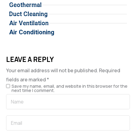
Geothermal
Duct Cleaning
Air Ventilation
Air Conditioning
LEAVE A REPLY
Your email address will not be published.
Required
fields are marked
*
Save my name, email, and website in this browser for the
next time I comment.