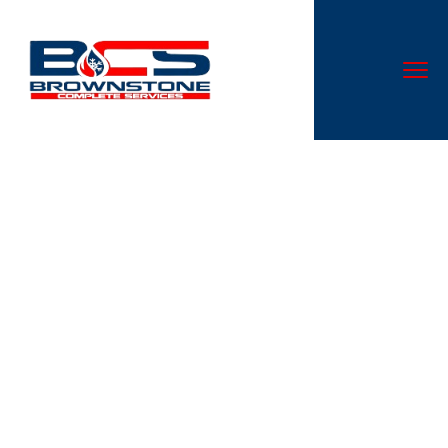
Guide complet du casino en
ligne : tout ce que vous devez
savoir en 2026
Don’t let a malfunctioning AC system disrupt your comfort.
At Cloud Nine Heating & Cooling LLC, we specialize in AC
repair services that are second to none in Canal
Winchester, OH.