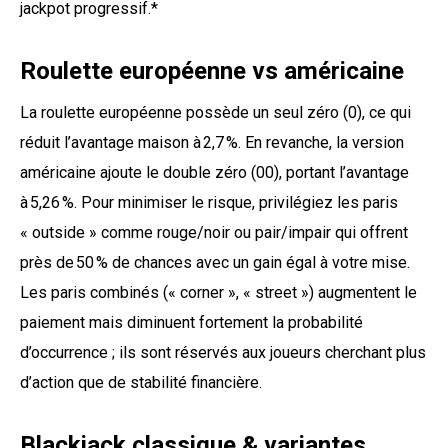
jackpot progressif.*
Roulette européenne vs américaine
La roulette européenne possède un seul zéro (0), ce qui
réduit l’avantage maison à 2,7 %. En revanche, la version
américaine ajoute le double zéro (00), portant l’avantage
à 5,26 %. Pour minimiser le risque, privilégiez les paris
« outside » comme rouge/noir ou pair/impair qui offrent
près de 50 % de chances avec un gain égal à votre mise.
Les paris combinés (« corner », « street ») augmentent le
paiement mais diminuent fortement la probabilité
d’occurrence ; ils sont réservés aux joueurs cherchant plus
d’action que de stabilité financière.
Blackjack classique & variantes