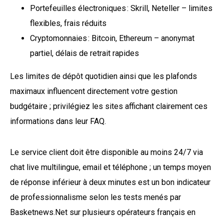
Portefeuilles électroniques : Skrill, Neteller – limites
flexibles, frais réduits
Cryptomonnaies : Bitcoin, Ethereum – anonymat
partiel, délais de retrait rapides
Les limites de dépôt quotidien ainsi que les plafonds
maximaux influencent directement votre gestion
budgétaire ; privilégiez les sites affichant clairement ces
informations dans leur FAQ.
Le service client doit être disponible au moins 24/7 via
chat live multilingue, email et téléphone ; un temps moyen
de réponse inférieur à deux minutes est un bon indicateur
de professionnalisme selon les tests menés par
Basketnews.Net sur plusieurs opérateurs français en