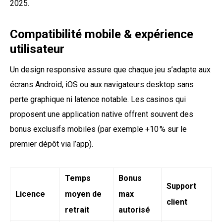
2025.
Compatibilité mobile & expérience
utilisateur
Un design responsive assure que chaque jeu s’adapte aux
écrans Android, iOS ou aux navigateurs desktop sans
perte graphique ni latence notable. Les casinos qui
proposent une application native offrent souvent des
bonus exclusifs mobiles (par exemple +10 % sur le
premier dépôt via l’app).
Temps
Bonus
Support
Licence
moyen de
max
client
retrait
autorisé