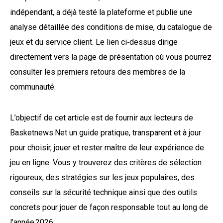
indépendant, a déjà testé la plateforme et publie une
analyse détaillée des conditions de mise, du catalogue de
jeux et du service client. Le lien ci‑dessus dirige
directement vers la page de présentation où vous pourrez
consulter les premiers retours des membres de la
communauté.
L’objectif de cet article est de fournir aux lecteurs de
Basketnews.Net un guide pratique, transparent et à jour
pour choisir, jouer et rester maître de leur expérience de
jeu en ligne. Vous y trouverez des critères de sélection
rigoureux, des stratégies sur les jeux populaires, des
conseils sur la sécurité technique ainsi que des outils
concrets pour jouer de façon responsable tout au long de
l’année 2026.