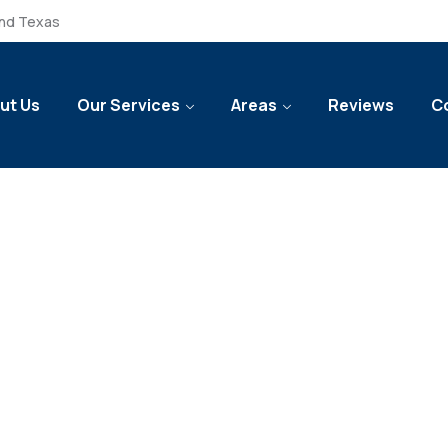
nd Texas
ut Us
Our Services
Areas
Reviews
C
en ligne : tout ce que vo
rt. At Cloud Nine Heating & Cooling LLC, we specialize i