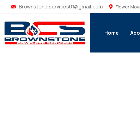
Brownstone.services01@gmail.com
Flower Mou
Home
Abo
Guide complet du casino 
avant de jouer
Don’t let a malfunctioning AC system disrupt your comfo
to none in Canal Winchester, OH.