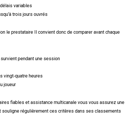
délais variables
usqu’à trois jours ouvrés
lon le prestataire Il convient donc de comparer avant chaque
on survient pendant une session
s vingt‑quatre heures
u joueur
aires fiables et assistance multicanale vous vous assurez une
 souligne régulièrement ces critères dans ses classements