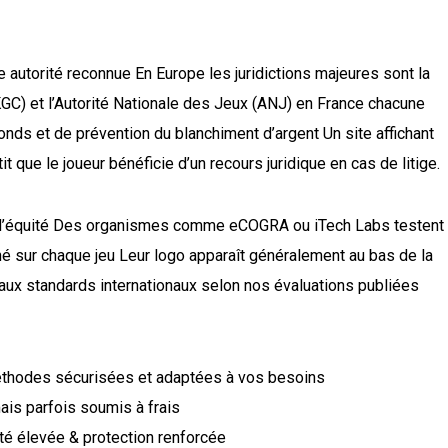
e autorité reconnue En Europe les juridictions majeures sont la
C) et l’Autorité Nationale des Jeux (ANJ) en France chacune
nds et de prévention du blanchiment d’argent Un site affichant
it que le joueur bénéficie d’un recours juridique en cas de litige.
 d’équité Des organismes comme eCOGRA ou iTech Labs testent
ché sur chaque jeu Leur logo apparaît généralement au bas de la
me aux standards internationaux selon nos évaluations publiées
s méthodes sécurisées et adaptées à vos besoins
ais parfois soumis à frais
dité élevée & protection renforcée