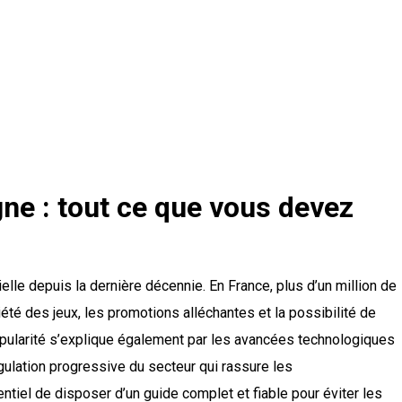
ne : tout ce que vous devez
lle depuis la dernière décennie. En France, plus d’un million de
iété des jeux, les promotions alléchantes et la possibilité de
opularité s’explique également par les avancées technologiques
égulation progressive du secteur qui rassure les
ntiel de disposer d’un guide complet et fiable pour éviter les