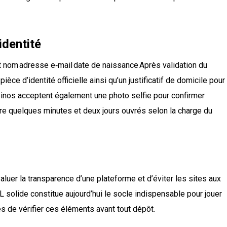
identité
 nom adresse e‑mail date de naissance Après validation du
ièce d’identité officielle ainsi qu’un justificatif de domicile pour
sinos acceptent également une photo selfie pour confirmer
tre quelques minutes et deux jours ouvrés selon la charge du
er la transparence d’une plateforme et d’éviter les sites aux
solide constitue aujourd’hui le socle indispensable pour jouer
de vérifier ces éléments avant tout dépôt.