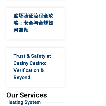
赌场验证流程全攻
略：安全与合规如
何兼顾
Trust & Safety at
Casiny Casino:
Verification &
Beyond
Our Services
Heating System