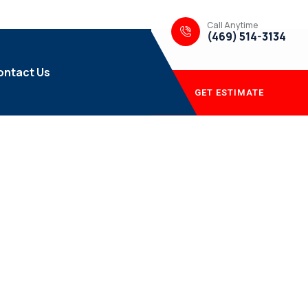
Call Anytime
(469) 514-3134
ontact Us
GET ESTIMATE
us devez savoir
n AC repair services that are second