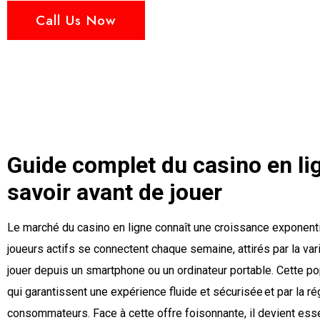
Call Us Now
Guide complet du casino en lig
savoir avant de jouer
Le marché du casino en ligne connaît une croissance exponentie
joueurs actifs se connectent chaque semaine, attirés par la var
jouer depuis un smartphone ou un ordinateur portable. Cette p
qui garantissent une expérience fluide et sécurisée et par la r
consommateurs. Face à cette offre foisonnante, il devient esse