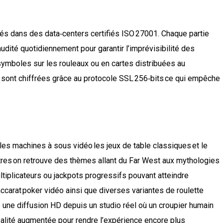
s dans des data‑centers certifiés ISO 27001. Chaque partie
dité quotidiennement pour garantir l’imprévisibilité des
ymboles sur les rouleaux ou en cartes distribuées au
sont chiffrées grâce au protocole SSL 256‑bits ce qui empêche
 les machines à sous vidéo les jeux de table classiques et le
titres on retrouve des thèmes allant du Far West aux mythologies
tiplicateurs ou jackpots progressifs pouvant atteindre
ccarat poker vidéo ainsi que diverses variantes de roulette
une diffusion HD depuis un studio réel où un croupier humain
réalité augmentée pour rendre l’expérience encore plus