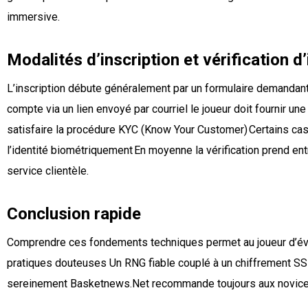
immersive.
Modalités d’inscription et vérification d’
L’inscription débute généralement par un formulaire demandant
compte via un lien envoyé par courriel le joueur doit fournir une p
satisfaire la procédure KYC (Know Your Customer) Certains ca
l’identité biométriquement En moyenne la vérification prend en
service clientèle.
Conclusion rapide
Comprendre ces fondements techniques permet au joueur d’évalu
pratiques douteuses Un RNG fiable couplé à un chiffrement SSL 
sereinement Basketnews.Net recommande toujours aux novices 