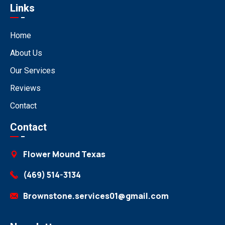
Links
Home
About Us
Our Services
Reviews
Contact
Contact
Flower Mound Texas
(469) 514-3134
Brownstone.services01@gmail.com