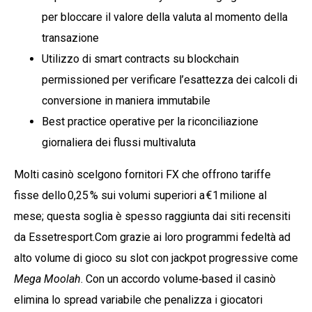
per bloccare il valore della valuta al momento della
transazione
Utilizzo di smart contracts su blockchain
permissioned per verificare l’esattezza dei calcoli di
conversione in maniera immutabile
Best practice operative per la riconciliazione
giornaliera dei flussi multivaluta
Molti casinò scelgono fornitori FX che offrono tariffe
fisse dello 0,25 % sui volumi superiori a €1 milione al
mese; questa soglia è spesso raggiunta dai siti recensiti
da Essetresport.Com grazie ai loro programmi fedeltà ad
alto volume di gioco su slot con jackpot progressive come
Mega Moolah
. Con un accordo volume‑based il casinò
elimina lo spread variabile che penalizza i giocatori