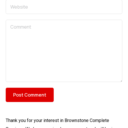
Thank you for your interest in Brownstone Complete