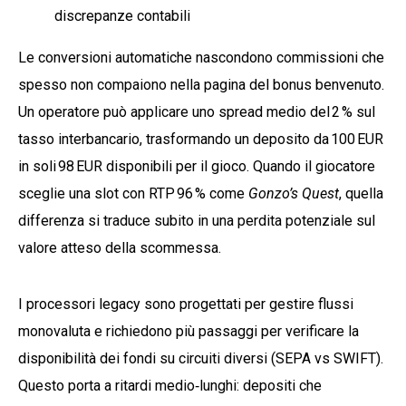
discrepanze contabili
Le conversioni automatiche nascondono commissioni che
spesso non compaiono nella pagina del bonus benvenuto.
Un operatore può applicare uno spread medio del 2 % sul
tasso interbancario, trasformando un deposito da 100 EUR
in soli 98 EUR disponibili per il gioco. Quando il giocatore
sceglie una slot con RTP 96 % come
Gonzo’s Quest
, quella
differenza si traduce subito in una perdita potenziale sul
valore atteso della scommessa.
I processori legacy sono progettati per gestire flussi
monovaluta e richiedono più passaggi per verificare la
disponibilità dei fondi su circuiti diversi (SEPA vs SWIFT).
Questo porta a ritardi medio‑lunghi: depositi che