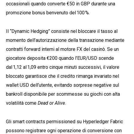
occasionali quando converte €50 in GBP durante una
promozione bonus benvenuto del 100 %.
Il “Dynamic Hedging” consiste nel bloccare il tasso al
momento dell’autorizzazione della transazione mediante
contratti forward interni al motore FX del casinò. Se un
giocatore deposita €200 quando l’EUR/USD scende
dal 1,12 al 1,09 entro cinque minuti successivi, il valore
bloccato garantisce che il credito rimanga invariato nel
wallet USD dell’utente, evitando sorprese negative sul
bankroll disponibile per scommesse su giochi con alta
volatilità come
Dead or Alive
.
Gli smart contracts permissioned su Hyperledger Fabric
possono registrare ogni operazione di conversione con