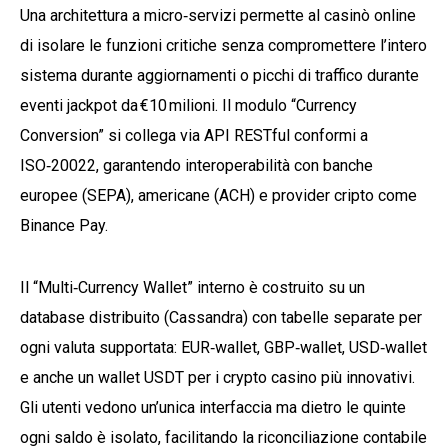
Una architettura a micro‑servizi permette al casinò online
di isolare le funzioni critiche senza compromettere l’intero
sistema durante aggiornamenti o picchi di traffico durante
eventi jackpot da €10 milioni. Il modulo “Currency
Conversion” si collega via API RESTful conformi a
ISO‑20022, garantendo interoperabilità con banche
europee (SEPA), americane (ACH) e provider cripto come
Binance Pay.
Il “Multi‑Currency Wallet” interno è costruito su un
database distribuito (Cassandra) con tabelle separate per
ogni valuta supportata: EUR‑wallet, GBP‑wallet, USD‑wallet
e anche un wallet USDT per i crypto casino più innovativi.
Gli utenti vedono un’unica interfaccia ma dietro le quinte
ogni saldo è isolato, facilitando la riconciliazione contabile