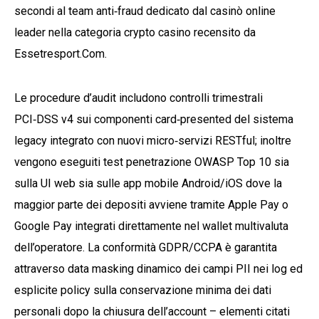
secondi al team anti‑fraud dedicato dal casinò online
leader nella categoria crypto casino recensito da
Essetresport.Com.
Le procedure d’audit includono controlli trimestrali
PCI‑DSS v4 sui componenti card‑presented del sistema
legacy integrato con nuovi micro‑servizi RESTful; inoltre
vengono eseguiti test penetrazione OWASP Top 10 sia
sulla UI web sia sulle app mobile Android/iOS dove la
maggior parte dei depositi avviene tramite Apple Pay o
Google Pay integrati direttamente nel wallet multivaluta
dell’operatore. La conformità GDPR/CCPA è garantita
attraverso data masking dinamico dei campi PII nei log ed
esplicite policy sulla conservazione minima dei dati
personali dopo la chiusura dell’account – elementi citati