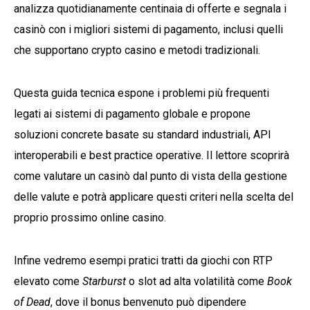
analizza quotidianamente centinaia di offerte e segnala i
casinò con i migliori sistemi di pagamento, inclusi quelli
che supportano crypto casino e metodi tradizionali.
Questa guida tecnica espone i problemi più frequenti
legati ai sistemi di pagamento globale e propone
soluzioni concrete basate su standard industriali, API
interoperabili e best practice operative. Il lettore scoprirà
come valutare un casinò dal punto di vista della gestione
delle valute e potrà applicare questi criteri nella scelta del
proprio prossimo online casino.
Infine vedremo esempi pratici tratti da giochi con RTP
elevato come
Starburst
o slot ad alta volatilità come
Book
of Dead
, dove il bonus benvenuto può dipendere