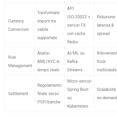
API
Trasformare
ISO‑20022 +
Riduzione
Currency
importi tra
servizi FX
latenza &
Conversion
valute
con cache
spread
supportate
Redis
Analisi
AI/ML su
Rilevamen
Risk
AML/KYC in
Kafka
frodi
Management
tempo reale
Streams
multivaluta
Micro‑servizi
Regolamento
Spring Boot
Scalabilità
Settlement
finale verso
su
on‑deman
PSP/banche
Kubernetes