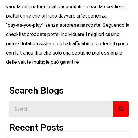
varietà dei metodi locali disponibili – così da scegliere
piattaforme che offrano davvero un’esperienza
“pay‑as‑you‑play” senza sorprese nascoste. Seguendo la
checklist proposta potrai individuare i migliori casino
online dotati di sistemi globali affidabili e goderti il gioco
con la tranquillità che solo una gestione professionale
delle valute multiple può garantire.
Search Blogs
Recent Posts