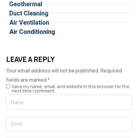
Geothermal
Duct Cleaning
Air Ventilation
Air Conditioning
LEAVE A REPLY
Your email address will not be published.
Required
fields are marked
*
Save my name, email, and website in this browser for the
next time I comment.