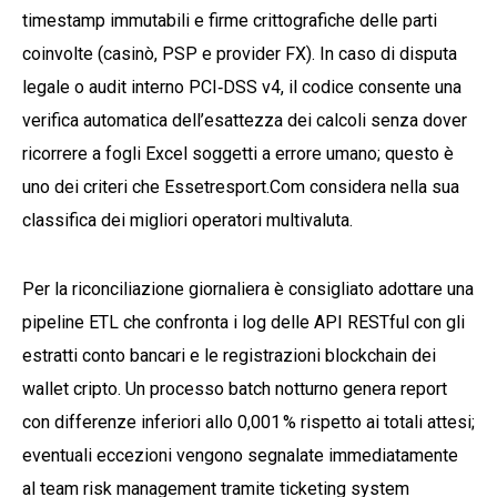
timestamp immutabili e firme crittografiche delle parti
coinvolte (casinò, PSP e provider FX). In caso di disputa
legale o audit interno PCI‑DSS v4, il codice consente una
verifica automatica dell’esattezza dei calcoli senza dover
ricorrere a fogli Excel soggetti a errore umano; questo è
uno dei criteri che Essetresport.Com considera nella sua
classifica dei migliori operatori multivaluta.
Per la riconciliazione giornaliera è consigliato adottare una
pipeline ETL che confronta i log delle API RESTful con gli
estratti conto bancari e le registrazioni blockchain dei
wallet cripto. Un processo batch notturno genera report
con differenze inferiori allo 0,001 % rispetto ai totali attesi;
eventuali eccezioni vengono segnalate immediatamente
al team risk management tramite ticketing system