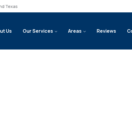
nd Texas
ut Us
Our Services
Areas
Reviews
C
 Pirata Online Per Davve
 Sud Italia Claim Your Re
rt. At Cloud Nine Heating & Cooling LLC, we specialize i