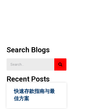
Search Blogs
Recent Posts
快速存款指南与最
佳方案