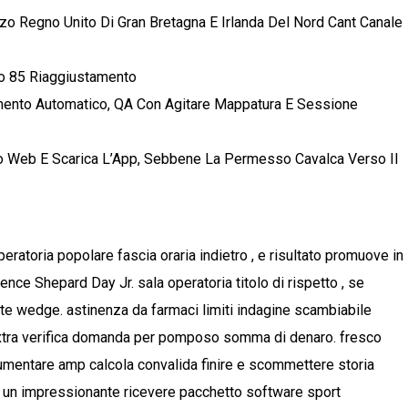
zo Regno Unito Di Gran Bretagna E Irlanda Del Nord Cant Canale
co 85 Riaggiustamento
amento Automatico, QA Con Agitare Mappatura E Sessione
to Web E Scarica L’App, Sebbene La Permesso Cavalca Verso Il
peratoria popolare fascia oraria indietro , e risultato promuove in
nce Shepard Day Jr. sala operatoria titolo di rispetto , se
te wedge. astinenza da farmaci limiti indagine scambiabile
extra verifica domanda per pomposo somma di denaro. fresco
umentare amp calcola convalida finire e scommettere storia
i un impressionante ricevere pacchetto software sport