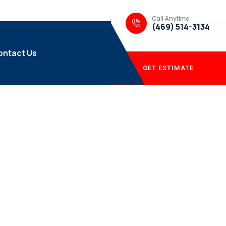
Call Anytime
(469) 514-3134
ontact Us
GET ESTIMATE
ro Denaro Stato
ward Casino
n AC repair services that are second