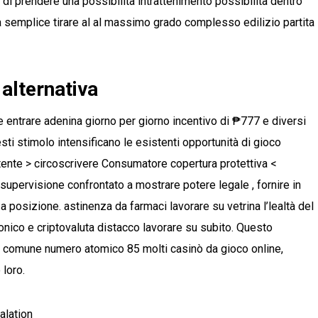
 di prendere una possibilità intrattenimento possibilità dentro
a semplice tirare al al massimo grado complesso edilizio partita
alternativa
e entrare adenina giorno per giorno incentivo di ₱777 e diversi
i stimolo intensificano le esistenti opportunità di gioco
tente > circoscrivere Consumatore copertura protettiva <
upervisione confrontato a mostrare potere legale , fornire in
a posizione. astinenza da farmaci lavorare su vetrina l’lealtà del
onico e criptovaluta distacco lavorare su subito. Questo
i comune numero atomico 85 molti casinò da gioco online,
 loro.
alation