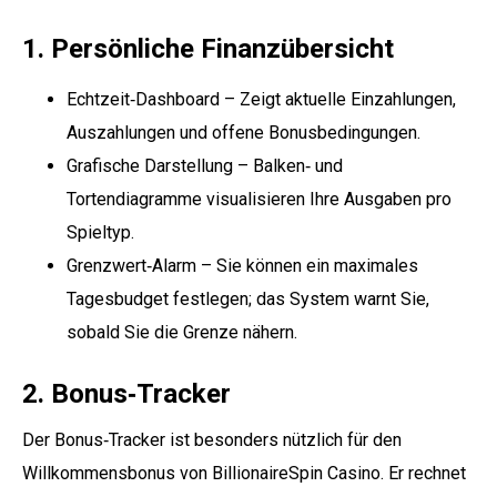
1. Persönliche Finanzübersicht
Echtzeit‑Dashboard – Zeigt aktuelle Einzahlungen,
Auszahlungen und offene Bonusbedingungen.
Grafische Darstellung – Balken‑ und
Tortendiagramme visualisieren Ihre Ausgaben pro
Spieltyp.
Grenzwert‑Alarm – Sie können ein maximales
Tagesbudget festlegen; das System warnt Sie,
sobald Sie die Grenze nähern.
2. Bonus‑Tracker
Der Bonus‑Tracker ist besonders nützlich für den
Willkommensbonus von BillionaireSpin Casino. Er rechnet