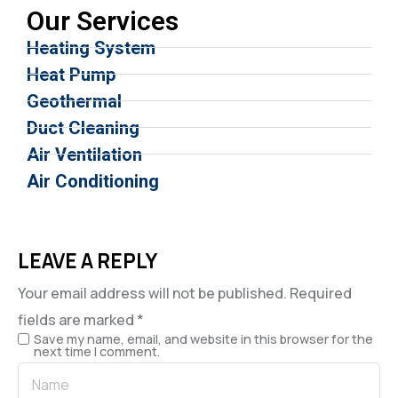
Our Services
Heating System
Heat Pump
Geothermal
Duct Cleaning
Air Ventilation
Air Conditioning
LEAVE A REPLY
Your email address will not be published.
Required
fields are marked
*
Save my name, email, and website in this browser for the
next time I comment.