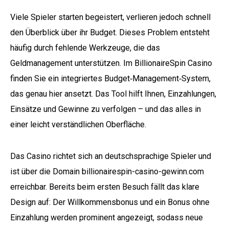
Viele Spieler starten begeistert, verlieren jedoch schnell
den Überblick über ihr Budget. Dieses Problem entsteht
häufig durch fehlende Werkzeuge, die das
Geldmanagement unterstützen. Im BillionaireSpin Casino
finden Sie ein integriertes Budget‑Management‑System,
das genau hier ansetzt. Das Tool hilft Ihnen, Einzahlungen,
Einsätze und Gewinne zu verfolgen – und das alles in
einer leicht verständlichen Oberfläche.
Das Casino richtet sich an deutschsprachige Spieler und
ist über die Domain billionairespin-casino-gewinn.com
erreichbar. Bereits beim ersten Besuch fällt das klare
Design auf: Der Willkommensbonus und ein Bonus ohne
Einzahlung werden prominent angezeigt, sodass neue