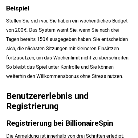
Beispiel
Stellen Sie sich vor, Sie haben ein wöchentliches Budget
von 200 €. Das System warnt Sie, wenn Sie nach drei
Tagen bereits 150 € ausgegeben haben. Sie entscheiden
sich, die nächsten Sitzungen mit kleineren Einsätzen
fortzusetzen, um das Wochenlimit nicht zu überschreiten.
So bleibt das Spiel unter Kontrolle und Sie können
weiterhin den Willkommensbonus ohne Stress nutzen.
Benutzererlebnis und
Registrierung
Registrierung bei BillionaireSpin
Die Anmeldung ist innerhalb von drei Schritten erledigt: