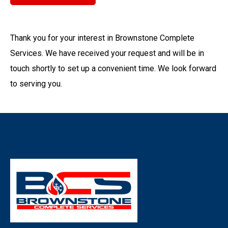
Thank you for your interest in Brownstone Complete
Services. We have received your request and will be in
touch shortly to set up a convenient time. We look forward
to serving you.