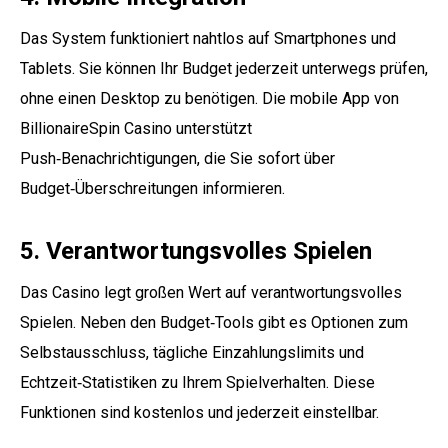
Das System funktioniert nahtlos auf Smartphones und
Tablets. Sie können Ihr Budget jederzeit unterwegs prüfen,
ohne einen Desktop zu benötigen. Die mobile App von
BillionaireSpin Casino unterstützt
Push‑Benachrichtigungen, die Sie sofort über
Budget‑Überschreitungen informieren.
5. Verantwortungsvolles Spielen
Das Casino legt großen Wert auf verantwortungsvolles
Spielen. Neben den Budget‑Tools gibt es Optionen zum
Selbstausschluss, tägliche Einzahlungslimits und
Echtzeit‑Statistiken zu Ihrem Spielverhalten. Diese
Funktionen sind kostenlos und jederzeit einstellbar.