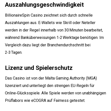
Auszahlungsgeschwindigkeit
BillionaireSpin Casino zeichnet sich durch schnelle
Auszahlungen aus. E‑Wallets wie Skrill oder Neteller
werden in der Regel innerhalb von 30 Minuten bearbeitet,
während Banküberweisungen 1‑2 Werktage benötigen. Im
Vergleich dazu liegt der Branchendurchschnitt bei
2‑3 Tagen.
Lizenz und Spielerschutz
Das Casino ist von der Malta Gaming Authority (MGA)
lizenziert und unterliegt den strengen EU‑Regeln für
Online‑Glücksspiele. Alle Spiele werden von unabhängigen
Prüflabors wie eCOGRA auf Fairness getestet.