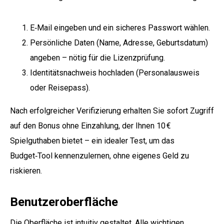
E‑Mail eingeben und ein sicheres Passwort wählen.
Persönliche Daten (Name, Adresse, Geburtsdatum)
angeben – nötig für die Lizenzprüfung.
Identitätsnachweis hochladen (Personalausweis
oder Reisepass).
Nach erfolgreicher Verifizierung erhalten Sie sofort Zugriff
auf den Bonus ohne Einzahlung, der Ihnen 10 €
Spielguthaben bietet – ein idealer Test, um das
Budget‑Tool kennenzulernen, ohne eigenes Geld zu
riskieren.
Benutzeroberfläche
Die Oberfläche ist intuitiv gestaltet. Alle wichtigen