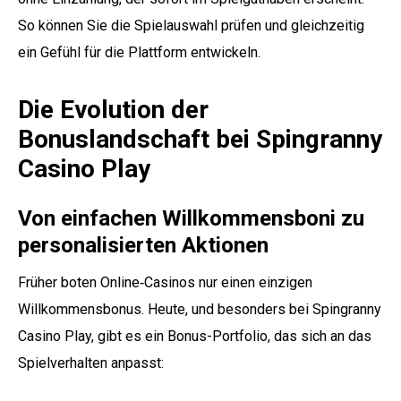
So können Sie die Spielauswahl prüfen und gleichzeitig
ein Gefühl für die Plattform entwickeln.
Die Evolution der
Bonuslandschaft bei Spingranny
Casino Play
Von einfachen Willkommensboni zu
personalisierten Aktionen
Früher boten Online‑Casinos nur einen einzigen
Willkommensbonus. Heute, und besonders bei Spingranny
Casino Play, gibt es ein Bonus-Portfolio, das sich an das
Spielverhalten anpasst: