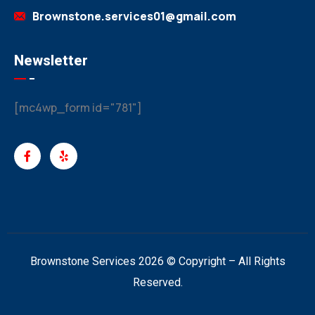
Brownstone.services01@gmail.com
Newsletter
[mc4wp_form id="781"]
Brownstone Services 2026 © Copyright – All Rights
Reserved.