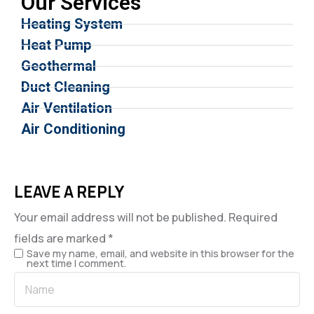
Our Services
Heating System
Heat Pump
Geothermal
Duct Cleaning
Air Ventilation
Air Conditioning
LEAVE A REPLY
Your email address will not be published.
Required
fields are marked
*
Save my name, email, and website in this browser for the
next time I comment.