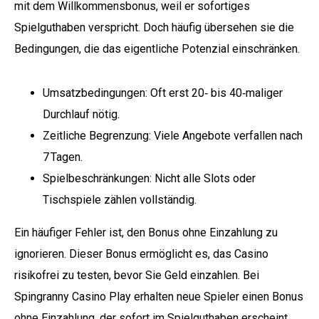
mit dem Willkommensbonus, weil er sofortiges
Spielguthaben verspricht. Doch häufig übersehen sie die
Bedingungen, die das eigentliche Potenzial einschränken.
Umsatzbedingungen: Oft erst 20‑ bis 40‑maliger
Durchlauf nötig.
Zeitliche Begrenzung: Viele Angebote verfallen nach
7 Tagen.
Spielbeschränkungen: Nicht alle Slots oder
Tischspiele zählen vollständig.
Ein häufiger Fehler ist, den Bonus ohne Einzahlung zu
ignorieren. Dieser Bonus ermöglicht es, das Casino
risikofrei zu testen, bevor Sie Geld einzahlen. Bei
Spingranny Casino Play erhalten neue Spieler einen Bonus
ohne Einzahlung, der sofort im Spielguthaben erscheint.