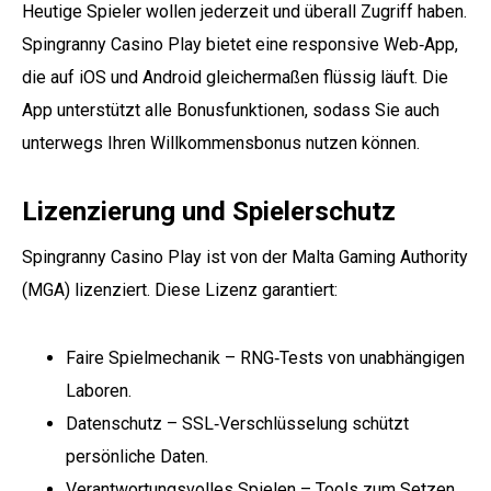
Heutige Spieler wollen jederzeit und überall Zugriff haben.
Spingranny Casino Play bietet eine responsive Web‑App,
die auf iOS und Android gleichermaßen flüssig läuft. Die
App unterstützt alle Bonusfunktionen, sodass Sie auch
unterwegs Ihren Willkommensbonus nutzen können.
Lizenzierung und Spielerschutz
Spingranny Casino Play ist von der Malta Gaming Authority
(MGA) lizenziert. Diese Lizenz garantiert:
Faire Spielmechanik – RNG‑Tests von unabhängigen
Laboren.
Datenschutz – SSL‑Verschlüsselung schützt
persönliche Daten.
Verantwortungsvolles Spielen – Tools zum Setzen